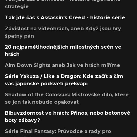
strategie
Tak jde čas s Assassin's Creed - historie série
Závislost na videohrách, aneb Když jsou hry
špatný pán
20 nejpamětihodnějších milostných scén ve
hrách
Aim Down Sights aneb Jak ve hrách míříme
Série Yakuza / Like a Dragon: Kde začít a čím
vás japonské podsvětí překvapí
Shadow of the Colossus: Mistrovské dílo, které
se jen tak nebude opakovat
Blbuvzdornost ve hrách: Přínos, nebo betonové
boty zábavy?
Série Final Fantasy: Průvodce a rady pro