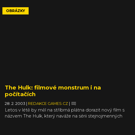
OBRÁZKY
The Hulk: filmové monstrum i na
počítačích
28. 2. 2003
|
REDAKCE GAMES.CZ
|
Letos v létě by měl na stříbrná plátna dorazit nový film s
názvem The Hulk, který naváže na sérii stejnojmenných
amerických komiksů od Stana Leeho a Jacka Kirbyho.