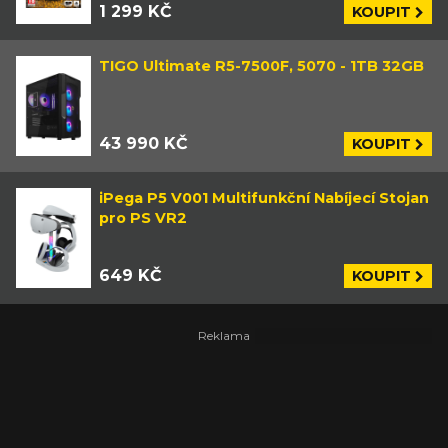
1 299 KČ
KOUPIT
TIGO Ultimate R5-7500F, 5070 - 1TB 32GB
43 990 KČ
KOUPIT
iPega P5 V001 Multifunkční Nabíjecí Stojan
pro PS VR2
649 KČ
KOUPIT