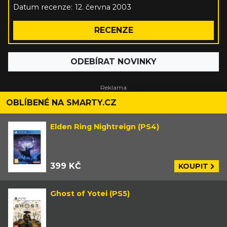
Datum recenze:
12. června 2003
RECENZE
ODEBÍRAT NOVINKY
OBLÍBENÉ NA SMARTY.CZ
Elden Ring Nightreign (PS4)
399 KČ
KOUPIT
Ghost of Yotei (PS5)