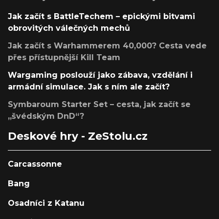
Jak začít s BattleTechem – epickými bitvami
obrovitých válečných mechů
Jak začít s Warhammerem 40,000? Cesta vede
přes přístupnější Kill Team
Wargaming poslouží jako zábava, vzdělání i
armádní simulace. Jak s ním ale začít?
Symbaroum Starter Set – cesta, jak začít se
„švédským DnD“?
Deskové hry - ZeStolu.cz
Carcassonne
Bang
Osadníci z Katanu