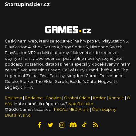
StartupInsider.cz
Český herní web, který se soustředí na hry pro PC, PlayStation 5,
PlayStation 4, Xbox Series X, Xbox Series S, Nintendo Switch,
PlayStation VR2 a další platformy. Naleznete zde recenze,
dojmy z hraní, videorecenze i pravidelné novinky, stejně jako
podcasty, rozsáhlou databázi her a speciály k očekávaným hrám
ze sérií jako Assassin's Creed, Call of Duty, Grand Theft Auto, The
Legend of Zelda, Final Fantasy, Kingdom Come: Deliverance,
Diablo, Stalker, The Elder Scrolls, Baldur's Gate, Hogwart's
Legacy či FIFA.
Reklama
|
Redakce
|
Cookies
|
Osobní údaje
|
Kodex
|
Kontakt
|
O
nás
| Máte námět či připomínku?
Napište nám
© 2026 Games.tiscali.cz |
TISCALI MEDIA, a.s.
|
Člen skupiny
DIGNITY, s.r.o.