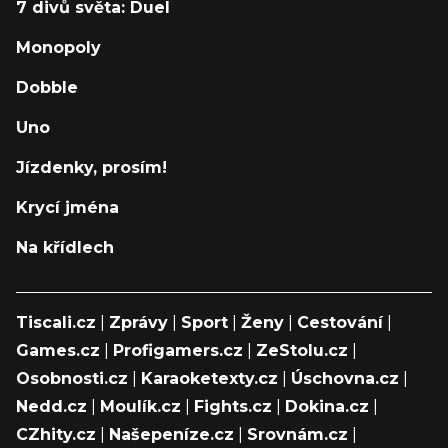
7 divů světa: Duel
Monopoly
Dobble
Uno
Jízdenky, prosím!
Krycí jména
Na křídlech
Tiscali.cz
|
Zprávy
|
Sport
|
Ženy
|
Cestování
|
Games.cz
|
Profigamers.cz
|
ZeStolu.cz
|
Osobnosti.cz
|
Karaoketexty.cz
|
Úschovna.cz
|
Nedd.cz
|
Moulík.cz
|
Fights.cz
|
Dokina.cz
|
CZhity.cz
|
Našepeníze.cz
|
Srovnám.cz
|