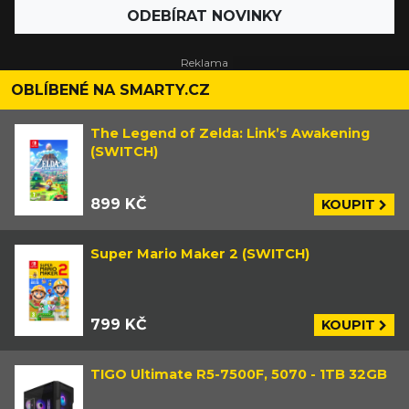
ODEBÍRAT NOVINKY
OBLÍBENÉ NA SMARTY.CZ
The Legend of Zelda: Link’s Awakening
(SWITCH)
899 KČ
KOUPIT
Super Mario Maker 2 (SWITCH)
799 KČ
KOUPIT
TIGO Ultimate R5-7500F, 5070 - 1TB 32GB