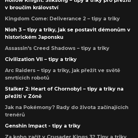
Hollow Knight: Silksong – tipy a triky pro přežití
v broučím království
Kingdom Come: Deliverance 2 – tipy a triky
Nioh 3 – tipy a triky, jak se postavit démonům v
historickém Japonsku
Assassin's Creed Shadows – tipy a triky
Civilization VII – tipy a triky
Arc Raiders – tipy a triky, jak přežít ve světě
smrtících robotů
Stalker 2: Heart of Chornobyl – tipy a triky na
přežití v Zóně
Jak na Pokémony? Rady do života začínajících
trenérů
Genshin Impact - tipy a triky
Za koho začít v Crusader Kings 3? Tipy a triky