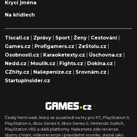
Krycí jména
Na křídlech
Tiscali.cz
|
Zprávy
|
Sport
|
Ženy
|
Cestování
|
Games.cz
|
Profigamers.cz
|
ZeStolu.cz
|
Osobnosti.cz
|
Karaoketexty.cz
|
Úschovna.cz
|
Nedd.cz
|
Moulík.cz
|
Fights.cz
|
Dokina.cz
|
CZhity.cz
|
Našepeníze.cz
|
Srovnám.cz
|
StartupInsider.cz
Český herní web, který se soustředí na hry pro PC, PlayStation 5,
PlayStation 4, Xbox Series X, Xbox Series S, Nintendo Switch,
PlayStation VR2 a další platformy. Naleznete zde recenze,
dojmy z hraní, videorecenze i pravidelné novinky, stejně jako