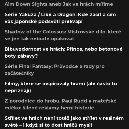
Aim Down Sights aneb Jak ve hrách míříme
Série Yakuza / Like a Dragon: Kde začít a čím
vás japonské podsvětí překvapí
Shadow of the Colossus: Mistrovské dílo, které
se jen tak nebude opakovat
Blbuvzdornost ve hrách: Přínos, nebo betonové
boty zábavy?
Série Final Fantasy: Průvodce a rady pro
začátečníky
Filmy, které se inspirovaly hrami (ale často to
nepřiznají)
Z porodnice do hrobu, Paul Rudd a mateřské
mléko: šílené reklamy herní historie
Střílet ve hrách není totéž jako střílet v reálném
světě – i když si to dost hráčů myslí