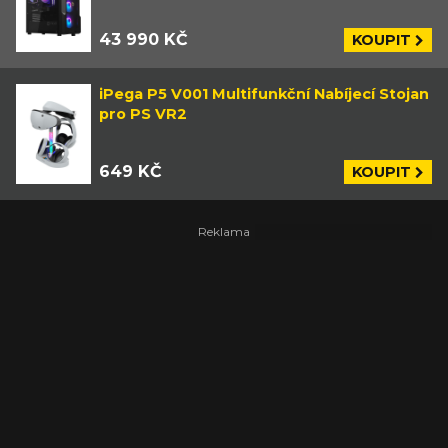
43 990 KČ
KOUPIT
iPega P5 V001 Multifunkční Nabíjecí Stojan
pro PS VR2
649 KČ
KOUPIT