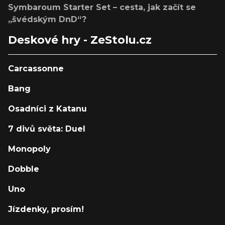
Symbaroum Starter Set – cesta, jak začít se
„švédským DnD“?
Deskové hry - ZeStolu.cz
Carcassonne
Bang
Osadníci z Katanu
7 divů světa: Duel
Monopoly
Dobble
Uno
Jízdenky, prosím!