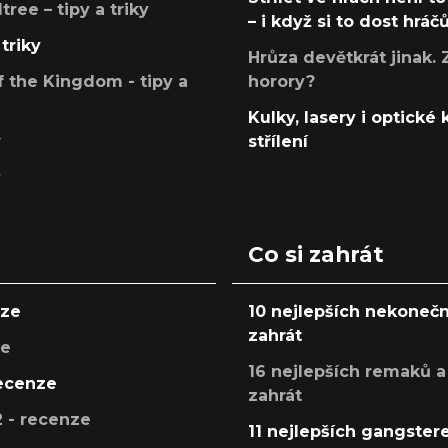
ree – tipy a triky
– i když si to dost hráč
triky
Hrůza devětkrát jinak. 
 the Kingdom - tipy a
horory?
Kulky, lasery i optické
y
střílení
y
Co si zahrát
nze
10 nejlepších nekonečn
zahrát
ze
16 nejlepších remaků a
recenze
zahrát
 - recenze
11 nejlepších gangstere