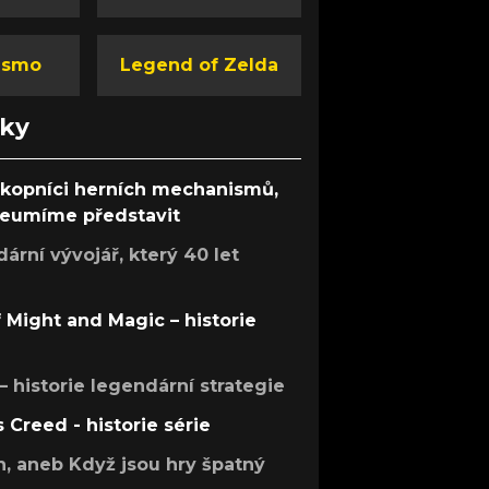
ismo
Legend of Zelda
nky
ůkopníci herních mechanismů,
 neumíme představit
rní vývojář, který 40 let
f Might and Magic – historie
 – historie legendární strategie
s Creed - historie série
h, aneb Když jsou hry špatný