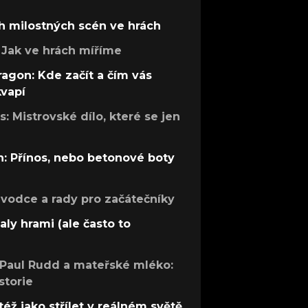
h milostných scén ve hrách
Jak ve hrách míříme
ragon: Kde začít a čím vás
kvapí
: Mistrovské dílo, které se jen
: Přínos, nebo betonové boty
růvodce a rady pro začátečníky
aly hrami (ale často to
 Paul Rudd a mateřské mléko:
storie
též jako střílet v reálném světě