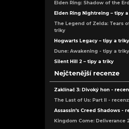
Elden Ring: Shadow of the Erdt
Elden Ring Nightreing – tipy a 
The Legend of Zelda: Tears of
triky
Hogwarts Legacy – tipy a trik
Dune: Awakening - tipy a trik
Silent Hill 2 – tipy a triky
Nejčtenější recenze
Zaklínač 3: Divoký hon - rece
The Last of Us: Part II - recen
Assassin's Creed Shadows - 
Kingdom Come: Deliverance 2