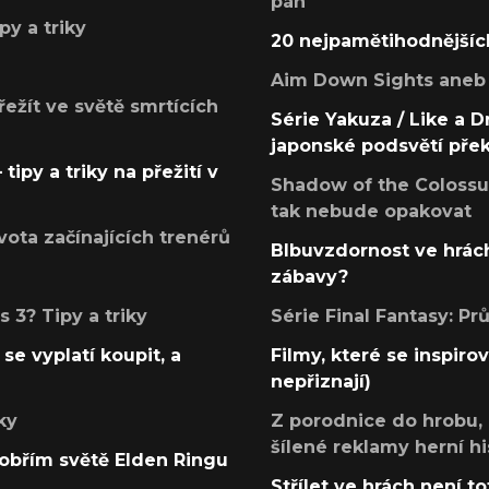
pán
py a triky
20 nejpamětihodnějšíc
Aim Down Sights aneb 
přežít ve světě smrtících
Série Yakuza / Like a D
japonské podsvětí pře
tipy a triky na přežití v
Shadow of the Colossus
tak nebude opakovat
ota začínajících trenérů
Blbuvzdornost ve hrách
zábavy?
 3? Tipy a triky
Série Final Fantasy: P
se vyplatí koupit, a
Filmy, které se inspirov
nepřiznají)
ky
Z porodnice do hrobu,
šílené reklamy herní hi
v obřím světě Elden Ringu
Střílet ve hrách není to