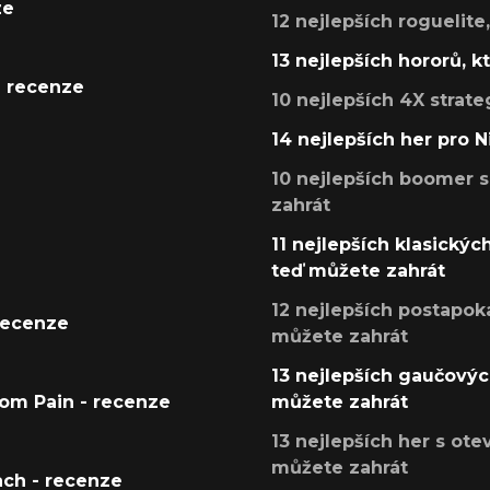
ze
12 nejlepších roguelite
13 nejlepších hororů, k
- recenze
10 nejlepších 4X strate
14 nejlepších her pro 
10 nejlepších boomer s
zahrát
11 nejlepších klasickýc
teď můžete zahrát
12 nejlepších postapoka
recenze
můžete zahrát
13 nejlepších gaučových
tom Pain - recenze
můžete zahrát
13 nejlepších her s ot
můžete zahrát
ach - recenze