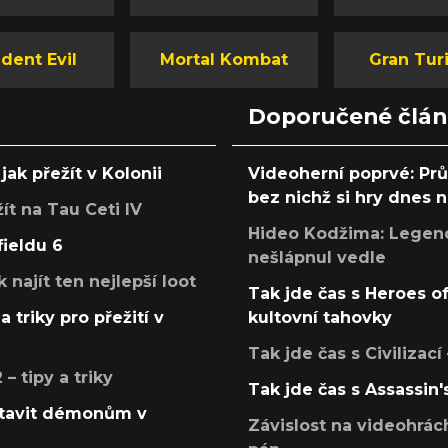
dent Evil
Mortal Kombat
Gran Tur
Doporučené člá
jak přežít v Kolonii
Videoherní poprvé: Pr
bez nichž si hry dnes
žít na Tau Ceti IV
Hideo Kodžima: Legendá
fieldu 6
nešlápnul vedle
k najít ten nejlepší loot
Tak jde čas s Heroes o
a triky pro přežití v
kultovní tahovky
Tak jde čas s Civilizací
 tipy a triky
Tak jde čas s Assassin'
postavit démonům v
Závislost na videohrác