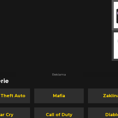
rie
 Theft Auto
Mafia
Zaklín
ar Cry
Call of Duty
Diabl