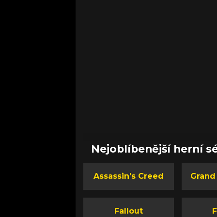
Nejoblíbenější herní sé
Assassin's Creed
Grand
Fallout
F