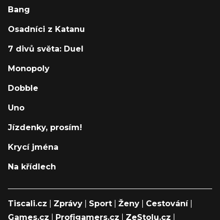
Bang
Osadníci z Katanu
7 divů světa: Duel
Monopoly
Dobble
Uno
Jízdenky, prosím!
Krycí jména
Na křídlech
Tiscali.cz
|
Zprávy
|
Sport
|
Ženy
|
Cestování
|
Games.cz
|
Profigamers.cz
|
ZeStolu.cz
|