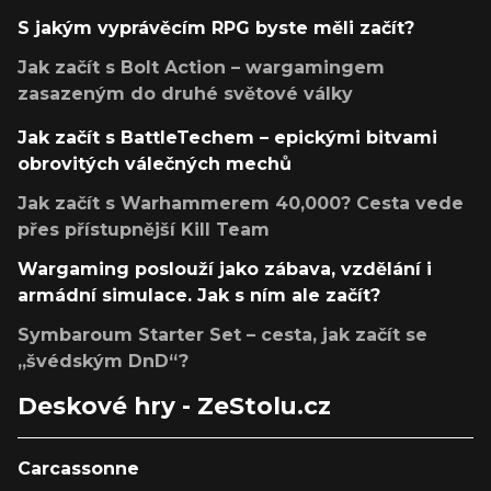
S jakým vyprávěcím RPG byste měli začít?
Jak začít s Bolt Action – wargamingem
zasazeným do druhé světové války
Jak začít s BattleTechem – epickými bitvami
obrovitých válečných mechů
Jak začít s Warhammerem 40,000? Cesta vede
přes přístupnější Kill Team
Wargaming poslouží jako zábava, vzdělání i
armádní simulace. Jak s ním ale začít?
Symbaroum Starter Set – cesta, jak začít se
„švédským DnD“?
Deskové hry - ZeStolu.cz
Carcassonne