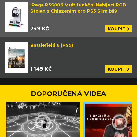
iPega P5S006 Multifunkční Nabíjecí RGB
Stojan s Chlazením pro PS5 Slim bílý
749 KČ
KOUPIT
Battlefield 6 (PS5)
1 149 KČ
KOUPIT
DOPORUČENÁ VIDEA