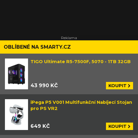
OBLÍBENÉ NA SMARTY.CZ
TIGO Ultimate R5-7500F, 5070 - 1TB 32GB
43 990 KČ
KOUPIT
iPega P5 V001 Multifunkční Nabíjecí Stojan
pro PS VR2
649 KČ
KOUPIT