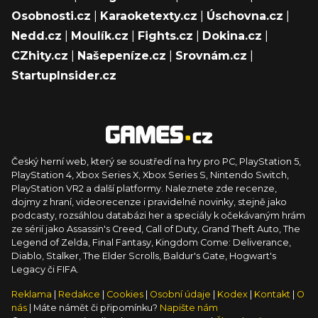
Osobnosti.cz
|
Karaoketexty.cz
|
Úschovna.cz
|
Nedd.cz
|
Moulík.cz
|
Fights.cz
|
Dokina.cz
|
CZhity.cz
|
Našepeníze.cz
|
Srovnám.cz
|
StartupInsider.cz
Český herní web, který se soustředí na hry pro PC, PlayStation 5,
PlayStation 4, Xbox Series X, Xbox Series S, Nintendo Switch,
PlayStation VR2 a další platformy. Naleznete zde recenze,
dojmy z hraní, videorecenze i pravidelné novinky, stejně jako
podcasty, rozsáhlou databázi her a speciály k očekávaným hrám
ze sérií jako Assassin's Creed, Call of Duty, Grand Theft Auto, The
Legend of Zelda, Final Fantasy, Kingdom Come: Deliverance,
Diablo, Stalker, The Elder Scrolls, Baldur's Gate, Hogwart's
Legacy či FIFA.
Reklama
|
Redakce
|
Cookies
|
Osobní údaje
|
Kodex
|
Kontakt
|
O
nás
| Máte námět či připomínku?
Napište nám