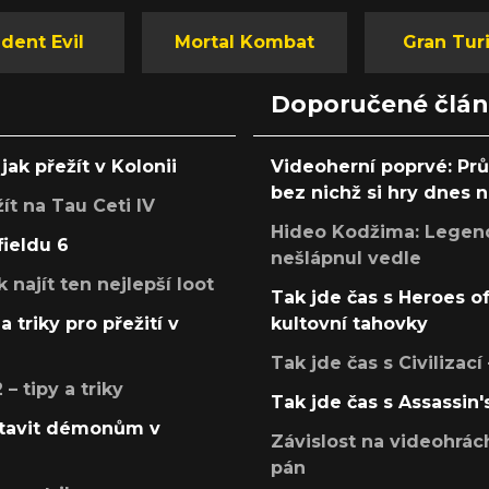
dent Evil
Mortal Kombat
Gran Tur
Doporučené člá
jak přežít v Kolonii
Videoherní poprvé: Pr
bez nichž si hry dnes
žít na Tau Ceti IV
Hideo Kodžima: Legendá
fieldu 6
nešlápnul vedle
k najít ten nejlepší loot
Tak jde čas s Heroes o
a triky pro přežití v
kultovní tahovky
Tak jde čas s Civilizací
 tipy a triky
Tak jde čas s Assassin'
postavit démonům v
Závislost na videohrác
pán