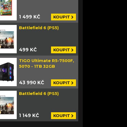
1 499 KČ
KOUPIT
Battlefield 6 (PS5)
499 KČ
KOUPIT
TIGO Ultimate R5-7500F,
5070 - 1TB 32GB
43 990 KČ
KOUPIT
Battlefield 6 (PS5)
1 149 KČ
KOUPIT