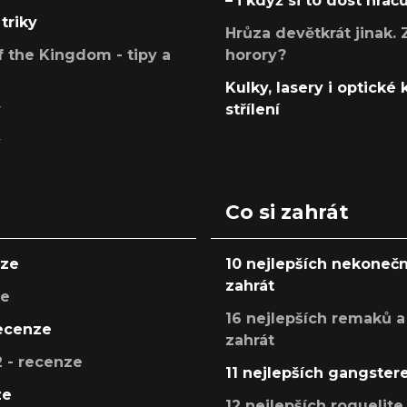
– i když si to dost hráč
triky
Hrůza devětkrát jinak. 
 the Kingdom - tipy a
horory?
Kulky, lasery i optické
y
střílení
y
Co si zahrát
nze
10 nejlepších nekonečn
zahrát
ze
16 nejlepších remaků a
recenze
zahrát
 - recenze
11 nejlepších gangstere
ze
12 nejlepších roguelite