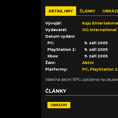
DETAIL HRY
ČLÁNKY
OBRÁZ
Vývojář:
Kuju Entertainm
Vydavatel:
OG International
Datum vydání:
PC:
9. září 2005
PlayStation 2:
9. září 2005
Xbox:
9. září 2005
Žánr:
Akční
Platformy:
PC
,
PlayStation 2
Válečná akční RPG založená na zkušeno
ČLÁNKY
OBRÁZKY