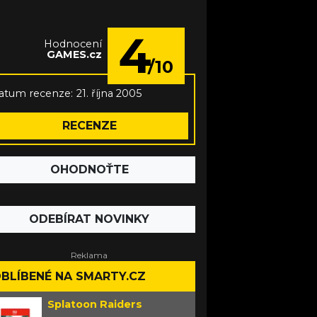
4
Hodnocení
GAMES.cz
/10
atum recenze:
21. října 2005
RECENZE
OHODNOŤTE
ODEBÍRAT NOVINKY
BLÍBENÉ NA SMARTY.CZ
Splatoon Raiders