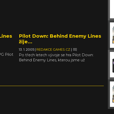
Lines
Pilot Down: Behind Enemy Lines
žije...
13. 1. 2005
|
REDAKCE GAMES.CZ
|
PG Pilot
Po třech letech vývoje se hra Pilot Down:
Behind Enemy Lines, kterou jsme už
považovali téměř za zapomenutou a
zrušenou, nakonec přeci jen dostane na pulty
obchodů.