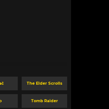
ač
The Elder Scrolls
o
Tomb Raider