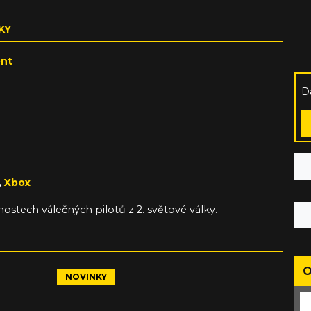
KY
ent
D
,
Xbox
stech válečných pilotů z 2. světové války.
O
NOVINKY