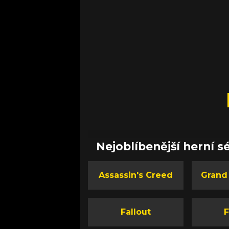
Nejoblíbenější herní sé
Assassin's Creed
Grand
Fallout
F