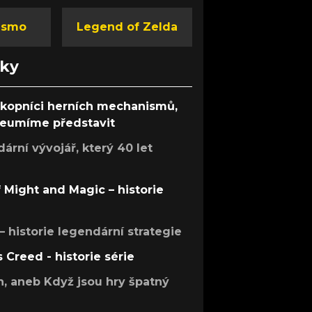
ismo
Legend of Zelda
nky
ůkopníci herních mechanismů,
 neumíme představit
rní vývojář, který 40 let
f Might and Magic – historie
 – historie legendární strategie
s Creed - historie série
h, aneb Když jsou hry špatný