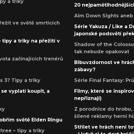
py a triky
20 nejpamětihodnějšíc
Aim Down Sights aneb 
přežít ve světě smrtících
Série Yakuza / Like a D
japonské podsvětí pře
tipy a triky na přežití v
Shadow of the Colossus
tak nebude opakovat
ota začínajících trenérů
Blbuvzdornost ve hrách
zábavy?
 3? Tipy a triky
Série Final Fantasy: P
se vyplatí koupit, a
Filmy, které se inspirov
nepřiznají)
ky
Z porodnice do hrobu,
šílené reklamy herní hi
v obřím světě Elden Ringu
Střílet ve hrách není to
ree – tipy a triky