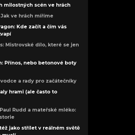
h milostných scén ve hrách
Jak ve hrách míříme
ragon: Kde začít a čím vás
kvapí
: Mistrovské dílo, které se jen
: Přínos, nebo betonové boty
růvodce a rady pro začátečníky
aly hrami (ale často to
 Paul Rudd a mateřské mléko:
storie
též jako střílet v reálném světě