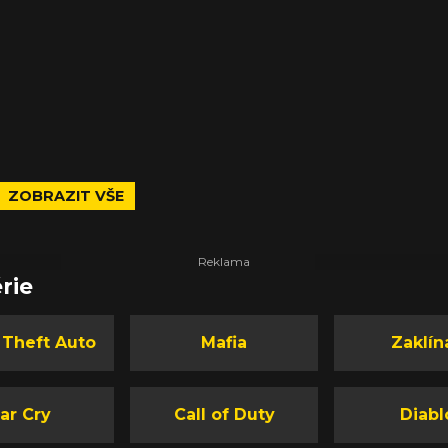
ZOBRAZIT VŠE
rie
 Theft Auto
Mafia
Zaklín
ar Cry
Call of Duty
Diabl