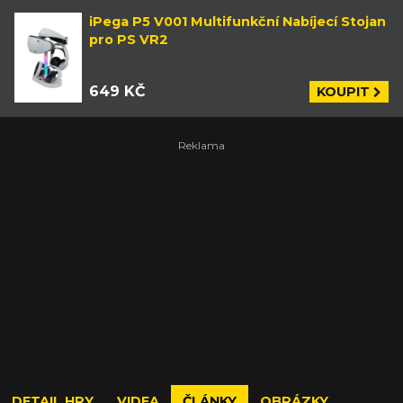
iPega P5 V001 Multifunkční Nabíjecí Stojan
pro PS VR2
649 KČ
KOUPIT
DETAIL HRY
VIDEA
ČLÁNKY
OBRÁZKY