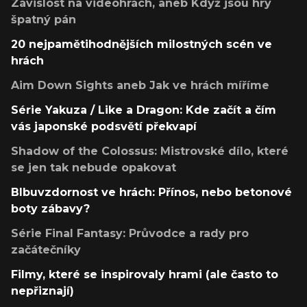
Závislost na videohrách, aneb Když jsou hry
špatný pán
20 nejpamětihodnějších milostných scén ve
hrách
Aim Down Sights aneb Jak ve hrách míříme
Série Yakuza / Like a Dragon: Kde začít a čím
vás japonské podsvětí překvapí
Shadow of the Colossus: Mistrovské dílo, které
se jen tak nebude opakovat
Blbuvzdornost ve hrách: Přínos, nebo betonové
boty zábavy?
Série Final Fantasy: Průvodce a rady pro
začátečníky
Filmy, které se inspirovaly hrami (ale často to
nepřiznají)