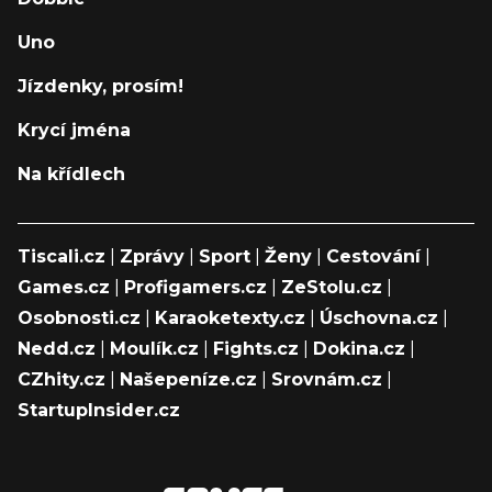
Uno
Jízdenky, prosím!
Krycí jména
Na křídlech
Tiscali.cz
|
Zprávy
|
Sport
|
Ženy
|
Cestování
|
Games.cz
|
Profigamers.cz
|
ZeStolu.cz
|
Osobnosti.cz
|
Karaoketexty.cz
|
Úschovna.cz
|
Nedd.cz
|
Moulík.cz
|
Fights.cz
|
Dokina.cz
|
CZhity.cz
|
Našepeníze.cz
|
Srovnám.cz
|
StartupInsider.cz