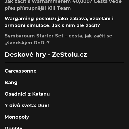
Jak začít s Warhammerem 40,000? Cesta vede
přes přístupnější Kill Team
Wargaming poslouží jako zábava, vzdělání i
armádní simulace. Jak s ním ale začít?
Symbaroum Starter Set – cesta, jak začít se
„švédským DnD“?
Deskové hry - ZeStolu.cz
Carcassonne
Bang
Osadníci z Katanu
7 divů světa: Duel
Monopoly
Dobble