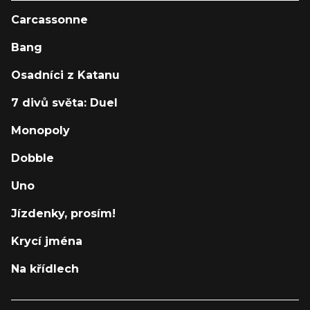
Carcassonne
Bang
Osadníci z Katanu
7 divů světa: Duel
Monopoly
Dobble
Uno
Jízdenky, prosím!
Krycí jména
Na křídlech