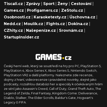
Tiscali.cz
|
Zprávy
|
Sport
|
Ženy
|
Cestování
|
Games.cz
|
Profigamers.cz
|
ZeStolu.cz
|
Osobnosti.cz
|
Karaoketexty.cz
|
Úschovna.cz
|
Nedd.cz
|
Moulík.cz
|
Fights.cz
|
Dokina.cz
|
CZhity.cz
|
Našepeníze.cz
|
Srovnám.cz
|
StartupInsider.cz
Český herní web, který se soustředí na hry pro PC, PlayStation 5,
PlayStation 4, Xbox Series X, Xbox Series S, Nintendo Switch,
PlayStation VR2 a další platformy. Naleznete zde recenze,
dojmy z hraní, videorecenze i pravidelné novinky, stejně jako
podcasty, rozsáhlou databázi her a speciály k očekávaným hrám
ze sérií jako Assassin's Creed, Call of Duty, Grand Theft Auto, The
Legend of Zelda, Final Fantasy, Kingdom Come: Deliverance,
Diablo, Stalker, The Elder Scrolls, Baldur's Gate, Hogwart's
Legacy či FIFA.