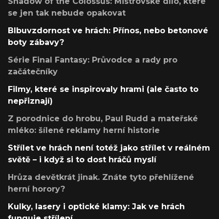
Shadow of the Colossus: Mistrovské dílo, které
se jen tak nebude opakovat
Blbuvzdornost ve hrách: Přínos, nebo betonové
boty zábavy?
Série Final Fantasy: Průvodce a rady pro
začátečníky
Filmy, které se inspirovaly hrami (ale často to
nepřiznají)
Z porodnice do hrobu, Paul Rudd a mateřské
mléko: šílené reklamy herní historie
Střílet ve hrách není totéž jako střílet v reálném
světě – i když si to dost hráčů myslí
Hrůza devětkrát jinak. Znáte tyto přehlížené
herní horory?
Kulky, lasery i optické klamy: Jak ve hrách
funguje střílení