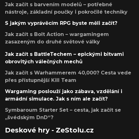
Jak začít s barvením modelů – potřebné
nástroje, základní poučky i pokročilé techniky
S jakým vyprávěcím RPG byste měli začít?
Jak začít s Bolt Action – wargamingem
zasazeným do druhé světové války
Jak začít s BattleTechem – epickými bitvami
obrovitých válečných mechů
Jak začít s Warhammerem 40,000? Cesta vede
přes přístupnější Kill Team
Wargaming poslouží jako zábava, vzdělání i
armádní simulace. Jak s ním ale začít?
Symbaroum Starter Set – cesta, jak začít se
„švédským DnD“?
Deskové hry - ZeStolu.cz