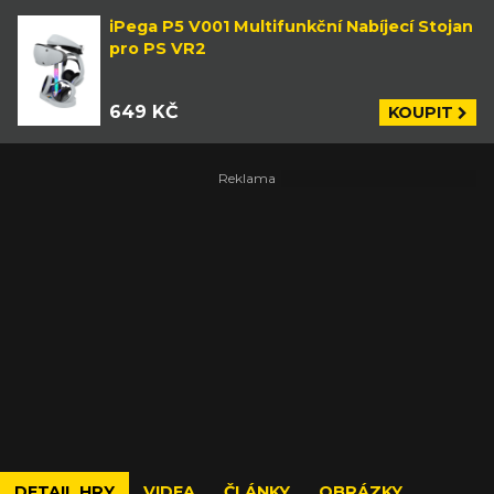
iPega P5 V001 Multifunkční Nabíjecí Stojan
pro PS VR2
649 KČ
KOUPIT
DETAIL HRY
VIDEA
ČLÁNKY
OBRÁZKY