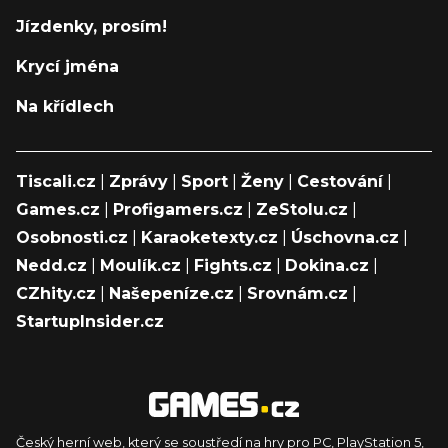
Jízdenky, prosím!
Krycí jména
Na křídlech
Tiscali.cz
|
Zprávy
|
Sport
|
Ženy
|
Cestování
|
Games.cz
|
Profigamers.cz
|
ZeStolu.cz
|
Osobnosti.cz
|
Karaoketexty.cz
|
Úschovna.cz
|
Nedd.cz
|
Moulík.cz
|
Fights.cz
|
Dokina.cz
|
CZhity.cz
|
Našepeníze.cz
|
Srovnám.cz
|
StartupInsider.cz
Český herní web, který se soustředí na hry pro PC, PlayStation 5,