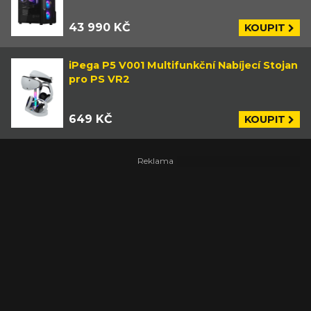
43 990 KČ
KOUPIT
iPega P5 V001 Multifunkční Nabíjecí Stojan
pro PS VR2
649 KČ
KOUPIT