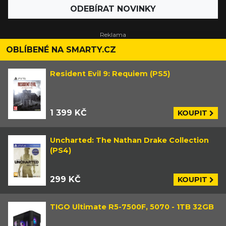
ODEBÍRAT NOVINKY
OBLÍBENÉ NA SMARTY.CZ
Resident Evil 9: Requiem (PS5)
1 399 KČ
KOUPIT
Uncharted: The Nathan Drake Collection
(PS4)
299 KČ
KOUPIT
TIGO Ultimate R5-7500F, 5070 - 1TB 32GB