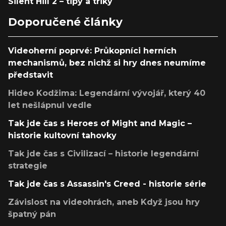
Silent Hill 2 – tipy a triky
Doporučené články
Videoherní poprvé: Průkopníci herních
mechanismů, bez nichž si hry dnes neumíme
představit
Hideo Kodžima: Legendární vývojář, který 40
let nešlápnul vedle
Tak jde čas s Heroes of Might and Magic –
historie kultovní tahovky
Tak jde čas s Civilizací – historie legendární
strategie
Tak jde čas s Assassin's Creed - historie série
Závislost na videohrách, aneb Když jsou hry
špatný pán