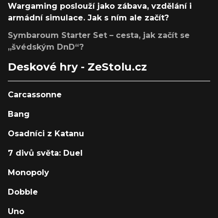
Wargaming poslouží jako zábava, vzdělání i
armádní simulace. Jak s ním ale začít?
Symbaroum Starter Set – cesta, jak začít se
„švédským DnD“?
Deskové hry - ZeStolu.cz
Carcassonne
Bang
Osadníci z Katanu
7 divů světa: Duel
Monopoly
Dobble
Uno