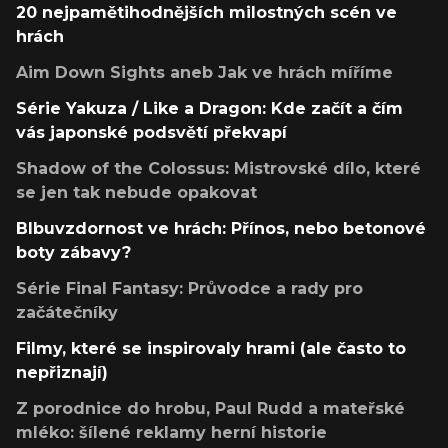
20 nejpamětihodnějších milostných scén ve
hrách
Aim Down Sights aneb Jak ve hrách míříme
Série Yakuza / Like a Dragon: Kde začít a čím
vás japonské podsvětí překvapí
Shadow of the Colossus: Mistrovské dílo, které
se jen tak nebude opakovat
Blbuvzdornost ve hrách: Přínos, nebo betonové
boty zábavy?
Série Final Fantasy: Průvodce a rady pro
začátečníky
Filmy, které se inspirovaly hrami (ale často to
nepřiznají)
Z porodnice do hrobu, Paul Rudd a mateřské
mléko: šílené reklamy herní historie