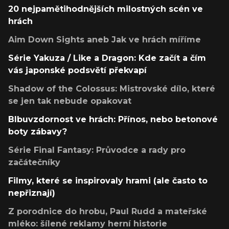
20 nejpamětihodnějších milostných scén ve
hrách
Aim Down Sights aneb Jak ve hrách míříme
Série Yakuza / Like a Dragon: Kde začít a čím
vás japonské podsvětí překvapí
Shadow of the Colossus: Mistrovské dílo, které
se jen tak nebude opakovat
Blbuvzdornost ve hrách: Přínos, nebo betonové
boty zábavy?
Série Final Fantasy: Průvodce a rady pro
začátečníky
Filmy, které se inspirovaly hrami (ale často to
nepřiznají)
Z porodnice do hrobu, Paul Rudd a mateřské
mléko: šílené reklamy herní historie