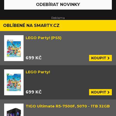
ODEBÍRAT NOVINKY
OBLÍBENÉ NA SMARTY.CZ
LEGO Party! (PS5)
699 KČ
KOUPIT
LEGO Party!
699 KČ
KOUPIT
TIGO Ultimate R5-7500F, 5070 - 1TB 32GB