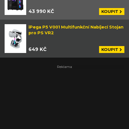
43 990 KČ
KOUPIT
iPega P5 V001 Multifunkční Nabíjecí Stojan
pro PS VR2
649 KČ
KOUPIT