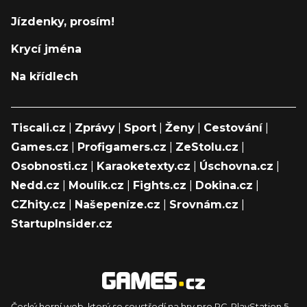
Jízdenky, prosím!
Krycí jména
Na křídlech
Tiscali.cz
|
Zprávy
|
Sport
|
Ženy
|
Cestování
|
Games.cz
|
Profigamers.cz
|
ZeStolu.cz
|
Osobnosti.cz
|
Karaoketexty.cz
|
Úschovna.cz
|
Nedd.cz
|
Moulík.cz
|
Fights.cz
|
Dokina.cz
|
CZhity.cz
|
Našepeníze.cz
|
Srovnám.cz
|
StartupInsider.cz
Český herní web, který se soustředí na hry pro PC, PlayStation 5,