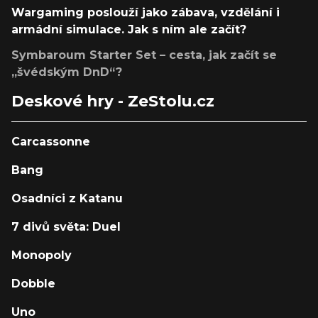
Wargaming poslouží jako zábava, vzdělání i
armádní simulace. Jak s ním ale začít?
Symbaroum Starter Set – cesta, jak začít se
„švédským DnD“?
Deskové hry - ZeStolu.cz
Carcassonne
Bang
Osadníci z Katanu
7 divů světa: Duel
Monopoly
Dobble
Uno