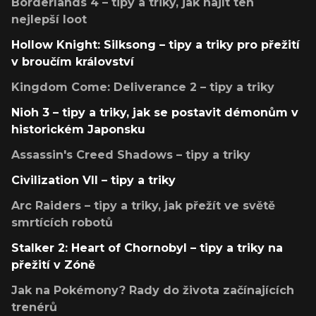
Borderlands 4 – tipy a triky, jak najít ten
nejlepší loot
Hollow Knight: Silksong – tipy a triky pro přežití
v broučím království
Kingdom Come: Deliverance 2 – tipy a triky
Nioh 3 – tipy a triky, jak se postavit démonům v
historickém Japonsku
Assassin's Creed Shadows – tipy a triky
Civilization VII – tipy a triky
Arc Raiders – tipy a triky, jak přežít ve světě
smrtících robotů
Stalker 2: Heart of Chornobyl – tipy a triky na
přežití v Zóně
Jak na Pokémony? Rady do života začínajících
trenérů