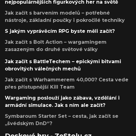
nejpopulárnějších figurkových her na světě
Jak začít s barvením modelů – potřebné
nástroje, základní poučky i pokročilé techniky
S jakým vyprávěcím RPG byste měli začít?
Jak začít s Bolt Action – wargamingem
zasazeným do druhé světové války
Jak začít s BattleTechem – epickými bitvami
obrovitých válečných mechů
Jak začít s Warhammerem 40,000? Cesta vede
přes přístupnější Kill Team
Wargaming poslouží jako zábava, vzdělání i
armádní simulace. Jak s ním ale začít?
Symbaroum Starter Set – cesta, jak začít se
„švédským DnD“?
Deskové hry - ZeStolu.cz