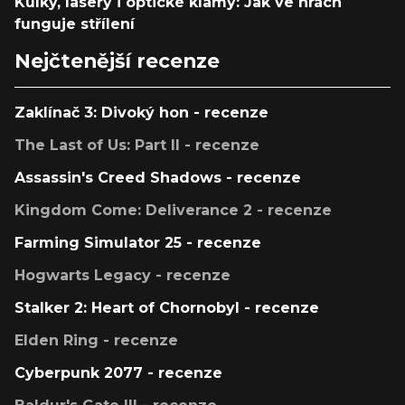
Kulky, lasery i optické klamy: Jak ve hrách
funguje střílení
Nejčtenější recenze
Zaklínač 3: Divoký hon - recenze
The Last of Us: Part II - recenze
Assassin's Creed Shadows - recenze
Kingdom Come: Deliverance 2 - recenze
Farming Simulator 25 - recenze
Hogwarts Legacy - recenze
Stalker 2: Heart of Chornobyl - recenze
Elden Ring - recenze
Cyberpunk 2077 - recenze