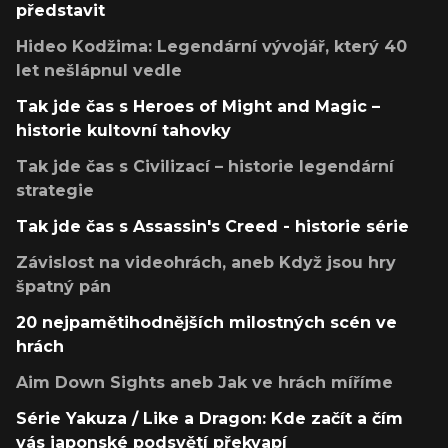
představit
Hideo Kodžima: Legendární vývojář, který 40
let nešlápnul vedle
Tak jde čas s Heroes of Might and Magic –
historie kultovní tahovky
Tak jde čas s Civilizací – historie legendární
strategie
Tak jde čas s Assassin's Creed - historie série
Závislost na videohrách, aneb Když jsou hry
špatný pán
20 nejpamětihodnějších milostných scén ve
hrách
Aim Down Sights aneb Jak ve hrách míříme
Série Yakuza / Like a Dragon: Kde začít a čím
vás japonské podsvětí překvapí