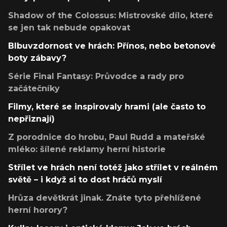
Shadow of the Colossus: Mistrovské dílo, které
se jen tak nebude opakovat
Blbuvzdornost ve hrách: Přínos, nebo betonové
boty zábavy?
Série Final Fantasy: Průvodce a rady pro
začátečníky
Filmy, které se inspirovaly hrami (ale často to
nepřiznají)
Z porodnice do hrobu, Paul Rudd a mateřské
mléko: šílené reklamy herní historie
Střílet ve hrách není totéž jako střílet v reálném
světě – i když si to dost hráčů myslí
Hrůza devětkrát jinak. Znáte tyto přehlížené
herní horory?