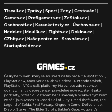
Tiscali.cz
|
Zprávy
|
Sport
|
Ženy
|
Cestování
|
Games.cz
|
Profigamers.cz
|
ZeStolu.cz
|
Osobnosti.cz
|
Karaoketexty.cz
|
Úschovna.cz
|
Nedd.cz
|
Moulík.cz
|
Fights.cz
|
Dokina.cz
|
CZhity.cz
|
Našepeníze.cz
|
Srovnám.cz
|
StartupInsider.cz
Český herní web, který se soustředí na hry pro PC, PlayStation 5,
PlayStation 4, Xbox Series X, Xbox Series S, Nintendo Switch,
PlayStation VR2 a další platformy. Naleznete zde recenze,
dojmy z hraní, videorecenze i pravidelné novinky, stejně jako
podcasty, rozsáhlou databázi her a speciály k očekávaným hrám
ze sérií jako Assassin's Creed, Call of Duty, Grand Theft Auto, The
Legend of Zelda, Final Fantasy, Kingdom Come: Deliverance,
Diablo, Stalker, The Elder Scrolls, Baldur's Gate, Hogwart's