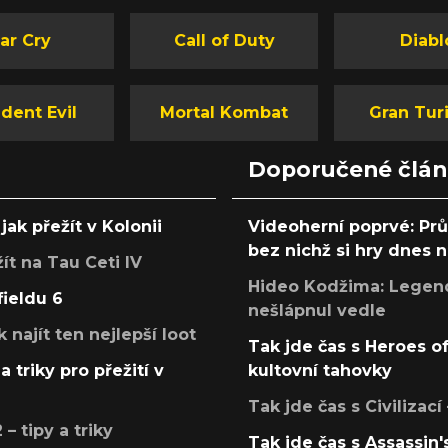
ar Cry
Call of Duty
Diabl
dent Evil
Mortal Kombat
Gran Tur
Doporučené člá
jak přežít v Kolonii
Videoherní poprvé: Pr
bez nichž si hry dnes
žít na Tau Ceti IV
Hideo Kodžima: Legendá
fieldu 6
nešlápnul vedle
k najít ten nejlepší loot
Tak jde čas s Heroes o
a triky pro přežití v
kultovní tahovky
Tak jde čas s Civilizací
 tipy a triky
Tak jde čas s Assassin'