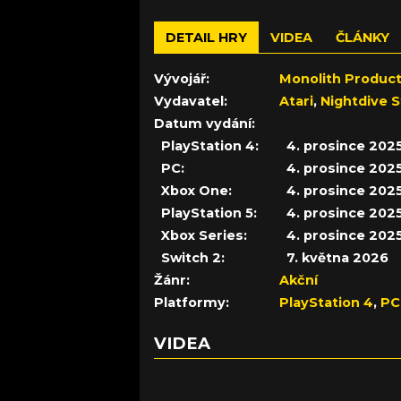
DETAIL HRY
VIDEA
ČLÁNKY
Vývojář:
Monolith Product
Vydavatel:
Atari
,
Nightdive S
Datum vydání:
PlayStation 4:
4. prosince 202
PC:
4. prosince 202
Xbox One:
4. prosince 202
PlayStation 5:
4. prosince 202
Xbox Series:
4. prosince 202
Switch 2:
7. května 2026
Žánr:
Akční
Platformy:
PlayStation 4
,
PC
VIDEA