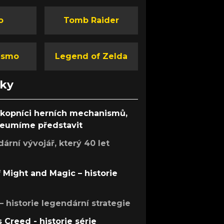
o
Tomb Raider
ismo
Legend of Zelda
nky
ůkopníci herních mechanismů,
 neumíme představit
rní vývojář, který 40 let
f Might and Magic – historie
 – historie legendární strategie
s Creed - historie série