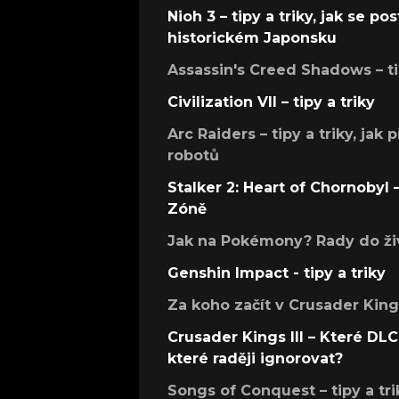
Nioh 3 – tipy a triky, jak se 
historickém Japonsku
Assassin's Creed Shadows – ti
Civilization VII – tipy a triky
Arc Raiders – tipy a triky, jak 
robotů
Stalker 2: Heart of Chornobyl – 
Zóně
Jak na Pokémony? Rady do živ
Genshin Impact - tipy a triky
Za koho začít v Crusader Kings
Crusader Kings III – Které DLC 
které raději ignorovat?
Songs of Conquest – tipy a tri