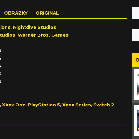
OBRÁZKY
ORIGINÁL
ions
,
Nightdive Studios
tudios
,
Warner Bros. Games
5
5
O
5
5
5
,
Xbox One
,
PlayStation 5
,
Xbox Series
,
Switch 2