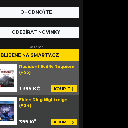
OHODNOŤTE
ODEBÍRAT NOVINKY
BLÍBENÉ NA SMARTY.CZ
Resident Evil 9: Requiem
(PS5)
1 399 KČ
KOUPIT
Elden Ring Nightreign
(PS4)
399 KČ
KOUPIT