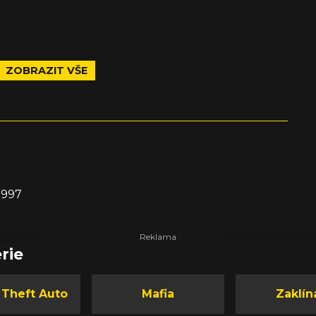
ZOBRAZIT VŠE
1997
rie
 Theft Auto
Mafia
Zaklín