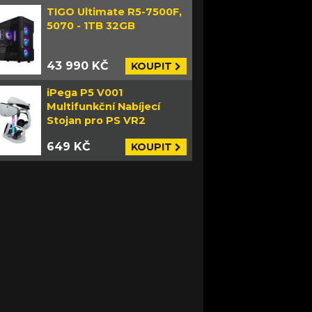
TIGO Ultimate R5-7500F,
5070 - 1TB 32GB
43 990 KČ
KOUPIT
iPega P5 V001
Multifunkční Nabíjecí
Stojan pro PS VR2
649 KČ
KOUPIT