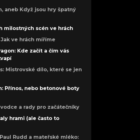
h, aneb Když jsou hry špatný
h milostných scén ve hrách
Jak ve hrách míříme
ragon: Kde začít a čím vás
kvapí
: Mistrovské dílo, které se jen
: Přínos, nebo betonové boty
růvodce a rady pro začátečníky
aly hrami (ale často to
 Paul Rudd a mateřské mléko: