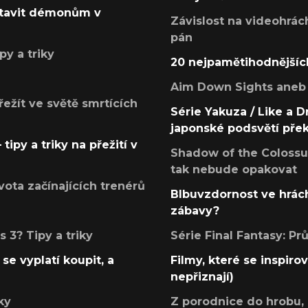
postavit démonům v
Závislost na videohrác
pán
py a triky
20 nejpamětihodnějšíc
Aim Down Sights aneb 
přežít ve světě smrtících
Série Yakuza / Like a D
japonské podsvětí pře
tipy a triky na přežití v
Shadow of the Colossus
tak nebude opakovat
ota začínajících trenérů
Blbuvzdornost ve hrách
zábavy?
 3? Tipy a triky
Série Final Fantasy: P
se vyplatí koupit, a
Filmy, které se inspirov
nepřiznají)
ky
Z porodnice do hrobu,