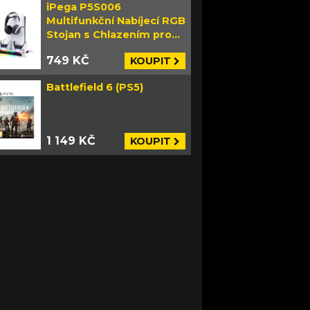
iPega P5S006
Multifunkční Nabíjecí RGB
Stojan s Chlazením pro
PS5 Slim bílý
749 KČ
KOUPIT
Battlefield 6 (PS5)
1 149 KČ
KOUPIT