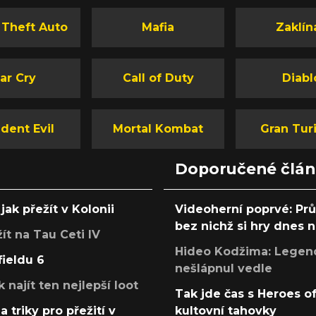
á
ití
 Theft Auto
Mafia
Zaklín
je ale
hé
te
u? Jen
ar Cry
Call of Duty
Diabl
w York,
nás
dent Evil
Mortal Kombat
Gran Tur
Doporučené člá
jak přežít v Kolonii
Videoherní poprvé: Pr
bez nichž si hry dnes
žít na Tau Ceti IV
Hideo Kodžima: Legendá
fieldu 6
nešlápnul vedle
k najít ten nejlepší loot
Tak jde čas s Heroes o
a triky pro přežití v
kultovní tahovky