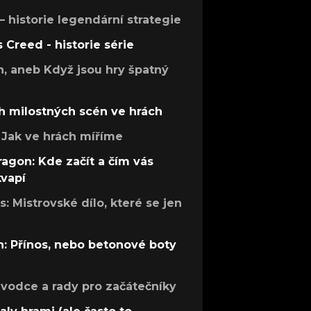
 – historie legendární strategie
s Creed - historie série
h, aneb Když jsou hry špatný
h milostných scén ve hrách
Jak ve hrách míříme
ragon: Kde začít a čím vás
kvapí
: Mistrovské dílo, které se jen
: Přínos, nebo betonové boty
růvodce a rady pro začátečníky