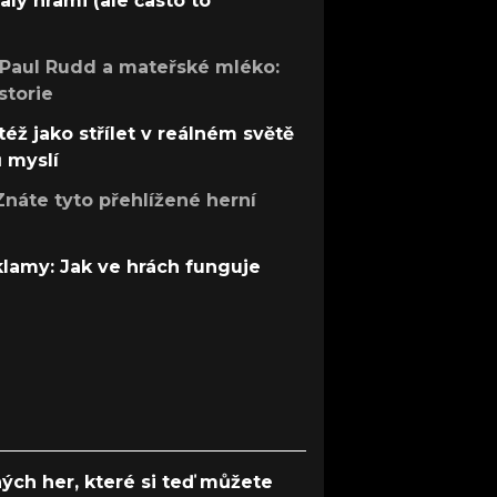
aly hrami (ale často to
 Paul Rudd a mateřské mléko:
storie
též jako střílet v reálném světě
ů myslí
Znáte tyto přehlížené herní
 klamy: Jak ve hrách funguje
ých her, které si teď můžete