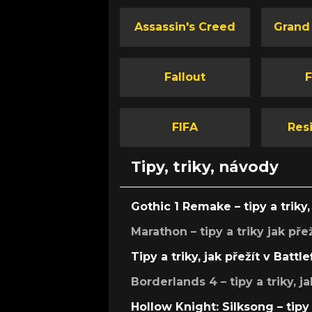
z povinností. Crysis 2 video třeba mích
příběhové momentky z ukázkami použ
Assassin's Creed
Grand
neviditelnosti v praxi. Ze všeho nejlepší 
stejně hudební podkres, který se v dru
polovině změní v něco úžasného. Neví
náhodou, co je to za kapelu / zpěvačk
Fallout
F
pro úplnost se jedná o cover songu Ne
New York od Digital Daggers, jak jste 
upozornili v diskusi, díky.
FIFA
Resi
Tipy, triky, návody
Gothic 1 Remake – tipy a triky, 
Marathon – tipy a triky jak pře
Tipy a triky, jak přežít v Battle
Borderlands 4 – tipy a triky, ja
Hollow Knight: Silksong – tipy 