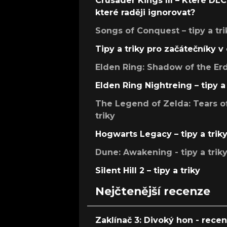
Crusader Kings III – Které DLC 
které raději ignorovat?
Songs of Conquest – tipy a tri
Tipy a triky pro začátečníky 
Elden Ring: Shadow of the Erdt
Elden Ring Nightreing – tipy a 
The Legend of Zelda: Tears of
triky
Hogwarts Legacy – tipy a trik
Dune: Awakening - tipy a trik
Silent Hill 2 – tipy a triky
Nejčtenější recenze
Zaklínač 3: Divoký hon - rece