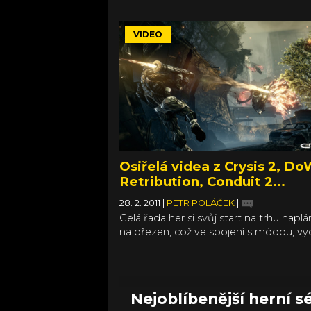
všech ve studiu si ukradl Assassin’s C
neodehrává za Flaviovské dynastie, al
států a Peloponéských válek. Na zázna
VIDEO
se můžete podívat v článku.
Osiřelá videa z Crysis 2, DoW
Retribution, Conduit 2...
28. 2. 2011
|
PETR POLÁČEK
|
Celá řada her si svůj start na trhu napl
na březen, což ve spojení s módou, vy
nedlouho před vydáním upoutávkové 
pro vás znamená, že se budete tento 
hodně dívat na videa. A u některých tit
to bude - s ohledem na množství mater
Nejoblíbenější herní sé
které jste z nich viděli - spíše