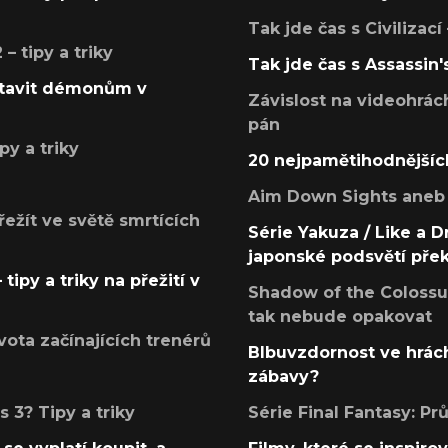
Tak jde čas s Civilizací
 tipy a triky
Tak jde čas s Assassin'
postavit démonům v
Závislost na videohrác
pán
py a triky
20 nejpamětihodnějšíc
Aim Down Sights aneb 
přežít ve světě smrtících
Série Yakuza / Like a D
japonské podsvětí pře
tipy a triky na přežití v
Shadow of the Colossus
tak nebude opakovat
ota začínajících trenérů
Blbuvzdornost ve hrách
zábavy?
 3? Tipy a triky
Série Final Fantasy: P