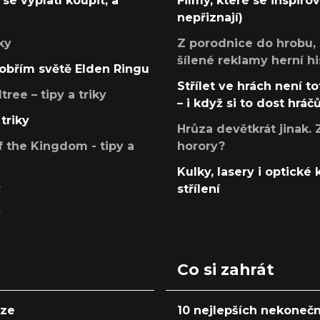
se vyplatí koupit, a
Filmy, které se inspirov
nepřiznají)
ky
Z porodnice do hrobu,
šílené reklamy herní hi
v obřím světě Elden Ringu
Střílet ve hrách není to
ree – tipy a triky
– i když si to dost hráč
triky
Hrůza devětkrát jinak. 
 the Kingdom - tipy a
horory?
Kulky, lasery i optické
y
střílení
y
Co si zahrát
nze
10 nejlepších nekonečn