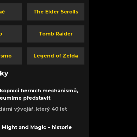
ač
The Elder Scrolls
o
Tomb Raider
ismo
Legend of Zelda
nky
ůkopníci herních mechanismů,
 neumíme představit
rní vývojář, který 40 let
f Might and Magic – historie