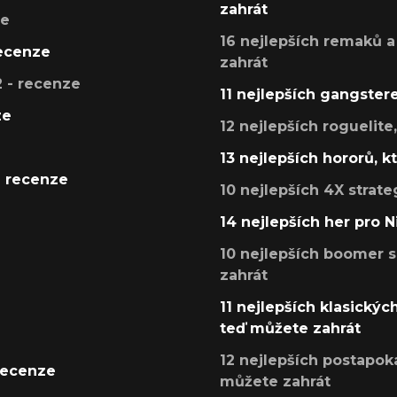
zahrát
ze
16 nejlepších remaků a
recenze
zahrát
 - recenze
11 nejlepších gangstere
ze
12 nejlepších roguelite
13 nejlepších hororů, k
- recenze
10 nejlepších 4X strate
14 nejlepších her pro 
10 nejlepších boomer s
zahrát
11 nejlepších klasickýc
teď můžete zahrát
12 nejlepších postapoka
recenze
můžete zahrát