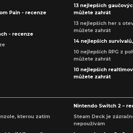
13 nejlepších gaučových
tom Pain - recenze
můžete zahrát
13 nejlepších her s ot
můžete zahrát
ach - recenze
14 nejlepších survivalů
ze
10 nejlepších RPG z poh
můžete zahrát
10 nejlepších realtimový
můžete zahrát
Nintendo Switch 2 – r
onzole, kterou zatím
Steam Deck je zázračné
nepoužívám