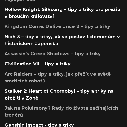
Hollow Knight: Silksong – tipy a triky pro přežití
v broučím království
Kingdom Come: Deliverance 2 – tipy a triky
Nioh 3 – tipy a triky, jak se postavit démonům v
historickém Japonsku
Assassin's Creed Shadows – tipy a triky
Civilization VII – tipy a triky
Arc Raiders – tipy a triky, jak přežít ve světě
smrtících robotů
Stalker 2: Heart of Chornobyl – tipy a triky na
přežití v Zóně
Jak na Pokémony? Rady do života začínajících
trenérů
Genshin Impact - tipy a triky