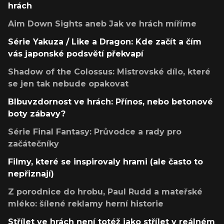
hrách
Aim Down Sights aneb Jak ve hrách míříme
Série Yakuza / Like a Dragon: Kde začít a čím
vás japonské podsvětí překvapí
Shadow of the Colossus: Mistrovské dílo, které
se jen tak nebude opakovat
Blbuvzdornost ve hrách: Přínos, nebo betonové
boty zábavy?
Série Final Fantasy: Průvodce a rady pro
začátečníky
Filmy, které se inspirovaly hrami (ale často to
nepřiznají)
Z porodnice do hrobu, Paul Rudd a mateřské
mléko: šílené reklamy herní historie
Střílet ve hrách není totéž jako střílet v reálném