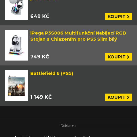
649 KČ
KOUPIT
iPega P5S006 Multifunkční Nabíjecí RGB
Stojan s Chlazením pro PS5 Slim bílý
749 KČ
KOUPIT
Battlefield 6 (PS5)
1 149 KČ
KOUPIT