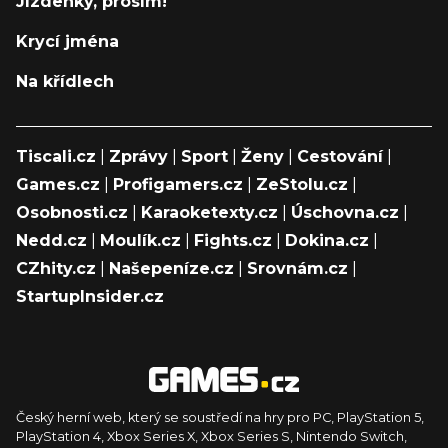
Jízdenky, prosím!
Krycí jména
Na křídlech
Tiscali.cz
|
Zprávy
|
Sport
|
Ženy
|
Cestování
|
Games.cz
|
Profigamers.cz
|
ZeStolu.cz
|
Osobnosti.cz
|
Karaoketexty.cz
|
Úschovna.cz
|
Nedd.cz
|
Moulík.cz
|
Fights.cz
|
Dokina.cz
|
CZhity.cz
|
Našepeníze.cz
|
Srovnám.cz
|
StartupInsider.cz
Český herní web, který se soustředí na hry pro PC, PlayStation 5,
PlayStation 4, Xbox Series X, Xbox Series S, Nintendo Switch,