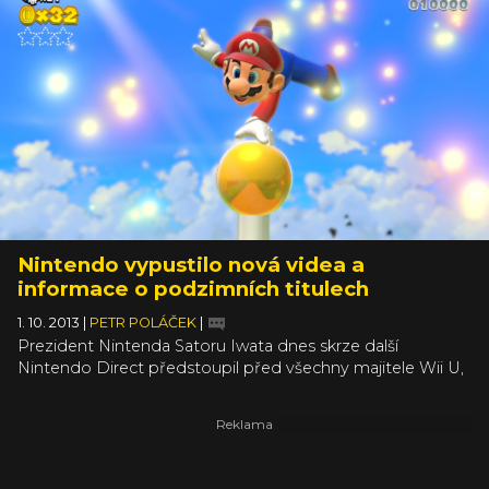
Nintendo vypustilo nová videa a
informace o podzimních titulech
1. 10. 2013
|
PETR POLÁČEK
|
Prezident Nintenda Satoru Iwata dnes skrze další
Nintendo Direct předstoupil před všechny majitele Wii U,
3DS i DS, aby jim pustil sadu nových videí z chystaných
her, oznámil přesné termíny jejich vydání a obecně sdělil
řadu v zásadě příjemných informací.