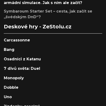
armádní simulace. Jak s ním ale začít?
Symbaroum Starter Set – cesta, jak začít se
„švédským DnD“?
Deskové hry - ZeStolu.cz
Carcassonne
Bang
Osadníci z Katanu
7 divů světa: Duel
Monopoly
Dobble
Uno