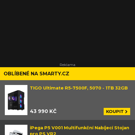
OBLÍBENÉ NA SMARTY.CZ
TIGO Ultimate R5-7500F, 5070 - 1TB 32GB
43 990 KČ
KOUPIT
iPega P5 V001 Multifunkční Nabíjecí Stojan
pro PS VR2