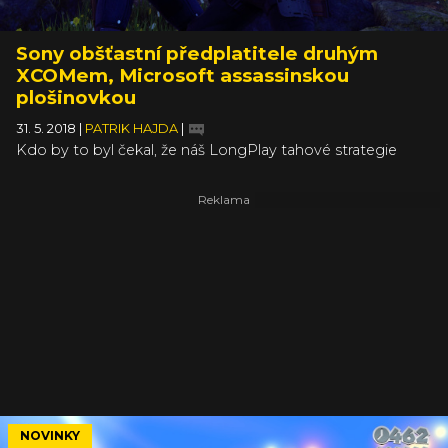
Sony obšťastní předplatitele druhým
XCOMem, Microsoft assassinskou
plošinovkou
31. 5. 2018
|
PATRIK HAJDA
|
Kdo by to byl čekal, že náš LongPlay tahové strategie
XCOM 2: War of the Chosen má až takový dopad za
hranicemi našeho státu. Jak se neodvratně blíží konec
Vaškova snažení, v Sony se rozhodli poskytnout jeho
zástupům fanoušků možnost prožít si podobný zážitek na
vlastní kůži. Ale konec snění. Realita je samozřejmě trošku
jinde, nicméně načasování je přesto perfektní.
NOVINKY