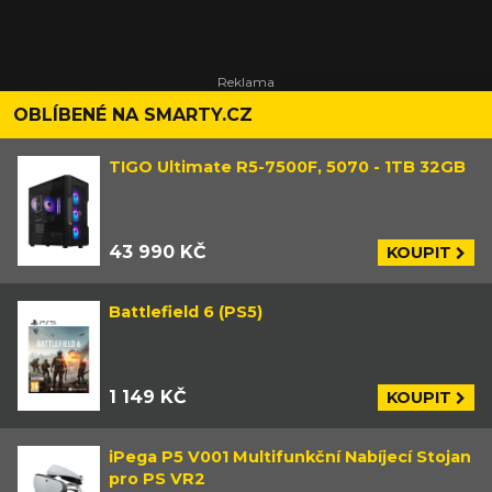
OBLÍBENÉ NA SMARTY.CZ
TIGO Ultimate R5-7500F, 5070 - 1TB 32GB
43 990 KČ
KOUPIT
Battlefield 6 (PS5)
1 149 KČ
KOUPIT
iPega P5 V001 Multifunkční Nabíjecí Stojan
pro PS VR2