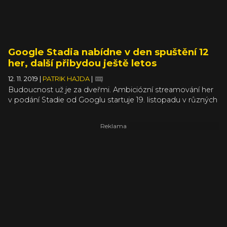
Google Stadia nabídne v den spuštění 12
her, další přibydou ještě letos
12. 11. 2019
|
PATRIK HAJDA
|
Budoucnost už je za dveřmi. Ambiciózní streamování her
v podání Stadie od Googlu startuje 19. listopadu v různých
zemích světa, i když ta naše v srdci Evropy a další menší
trhy budou zatím chybět. Google si dal načas
s oznámením her, které budete streamovat na obrazovky
nejrůznějších zařízení v den spuštění služby, a výběr je to
docela zajímavý.