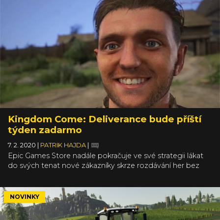
Kingdom Come: Deliverance bude příští
týden zadarmo
7. 2. 2020
|
PATRIK HAJDA
|
Epic Games Store nadále pokračuje ve své strategii lákat
do svých tenat nové zákazníky skrze rozdávání her bez
jakéhokoliv závazku. Do včerejšího večera jste touto
cestou mohli přijít ke skvělé simulaci Farming Simulator
2019, od té doby jsou v nabídce dvě deskovky a za týden
NOVINKY
se přidá český středověk.