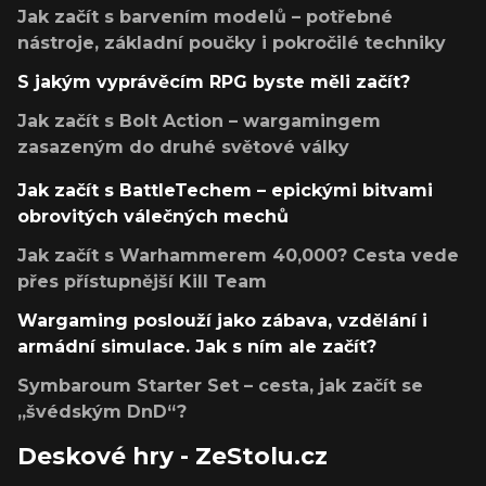
Jak začít s barvením modelů – potřebné
nástroje, základní poučky i pokročilé techniky
S jakým vyprávěcím RPG byste měli začít?
Jak začít s Bolt Action – wargamingem
zasazeným do druhé světové války
Jak začít s BattleTechem – epickými bitvami
obrovitých válečných mechů
Jak začít s Warhammerem 40,000? Cesta vede
přes přístupnější Kill Team
Wargaming poslouží jako zábava, vzdělání i
armádní simulace. Jak s ním ale začít?
Symbaroum Starter Set – cesta, jak začít se
„švédským DnD“?
Deskové hry - ZeStolu.cz