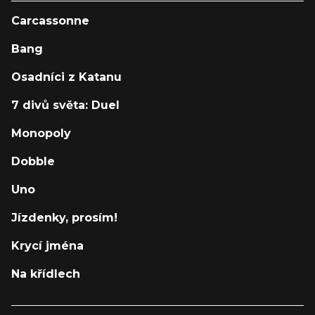
Carcassonne
Bang
Osadníci z Katanu
7 divů světa: Duel
Monopoly
Dobble
Uno
Jízdenky, prosím!
Krycí jména
Na křídlech