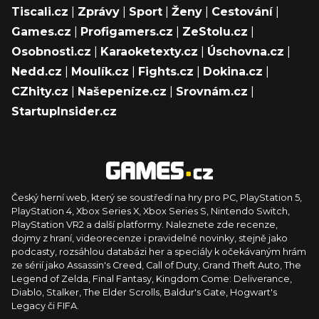
Tiscali.cz
|
Zprávy
|
Sport
|
Ženy
|
Cestování
|
Games.cz
|
Profigamers.cz
|
ZeStolu.cz
|
Osobnosti.cz
|
Karaoketexty.cz
|
Úschovna.cz
|
Nedd.cz
|
Moulík.cz
|
Fights.cz
|
Dokina.cz
|
CZhity.cz
|
Našepeníze.cz
|
Srovnám.cz
|
StartupInsider.cz
Český herní web, který se soustředí na hry pro PC, PlayStation 5,
PlayStation 4, Xbox Series X, Xbox Series S, Nintendo Switch,
PlayStation VR2 a další platformy. Naleznete zde recenze,
dojmy z hraní, videorecenze i pravidelné novinky, stejně jako
podcasty, rozsáhlou databázi her a speciály k očekávaným hrám
ze sérií jako Assassin's Creed, Call of Duty, Grand Theft Auto, The
Legend of Zelda, Final Fantasy, Kingdom Come: Deliverance,
Diablo, Stalker, The Elder Scrolls, Baldur's Gate, Hogwart's
Legacy či FIFA.