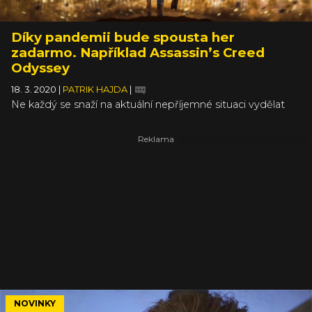
Díky pandemii bude spousta her
zadarmo. Například Assassin’s Creed
Odyssey
18. 3. 2020
|
PATRIK HAJDA
|
Ne každý se snaží na aktuální nepříjemné situaci vydělat
tak jako překupníci s rouškami. Najdou se vývojáři a
vydavatelé, kteří v časech domácích kanceláří a
omezeného pohybu rozdávají své hry zadarmo, aby se
lidé doma náhodou nenudili. O blížícím se víkendu bude
obzvlášť z čeho vybírat a do některých kousků se můžete
pustit už teď.
NOVINKY