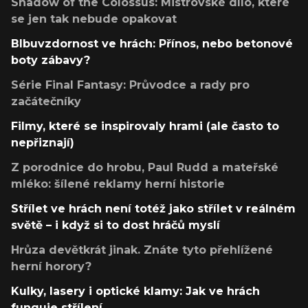
Shadow of the Colossus: Mistrovské dílo, které
se jen tak nebude opakovat
Blbuvzdornost ve hrách: Přínos, nebo betonové
boty zábavy?
Série Final Fantasy: Průvodce a rady pro
začátečníky
Filmy, které se inspirovaly hrami (ale často to
nepřiznají)
Z porodnice do hrobu, Paul Rudd a mateřské
mléko: šílené reklamy herní historie
Střílet ve hrách není totéž jako střílet v reálném
světě – i když si to dost hráčů myslí
Hrůza devětkrát jinak. Znáte tyto přehlížené
herní horory?
Kulky, lasery i optické klamy: Jak ve hrách
funguje střílení