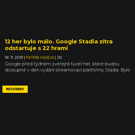
12 her bylo málo. Google Stadia zítra
odstartuje s 22 hrami
18. 11. 2019
|
PATRIK HAJDA
|
Google před týdnem zveřejnil tucet her, které budou
dostupné v den vydání streamovací platformy Stadia. Bylo
mezi nimi několik velmi zajímavých kousků jako třeba Red
Dead Redemption II, ale většina z nich je už kvůli svému
stáří neatraktivní a potenciální zákazníci nebyli zrovna
NOVINKY
nadšení. Takže v Googlu přihodili dalších deset her navrch.