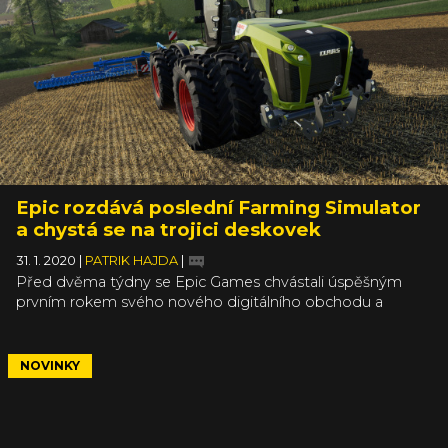
Epic rozdává poslední Farming Simulator
a chystá se na trojici deskovek
31. 1. 2020
|
PATRIK HAJDA
|
Před dvěma týdny se Epic Games chvástali úspěšným
prvním rokem svého nového digitálního obchodu a
přislíbili, že jen tak nepřestanou rozdávat hry zadarmo. A
už dávno porušili svůj cíl rozdávat jednu hru každých 14 dní.
Stalo se tradicí, že je to minimálně jedna hra týdně.
NOVINKY
Aktuálně se můžete pustit do jednoho farmaření a příští
čtvrtek si rozložíte rovnou tři deskovky.