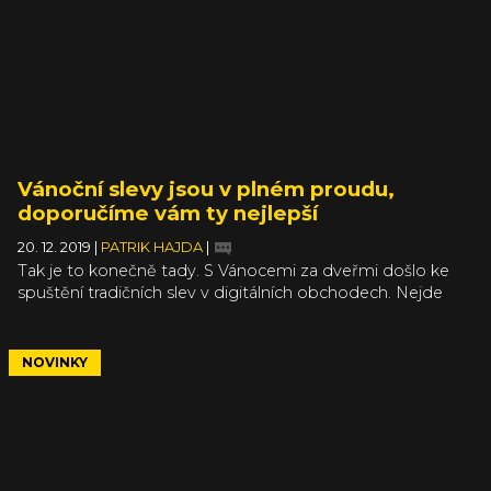
Vánoční slevy jsou v plném proudu,
doporučíme vám ty nejlepší
20. 12. 2019
|
PATRIK HAJDA
|
Tak je to konečně tady. S Vánocemi za dveřmi došlo ke
spuštění tradičních slev v digitálních obchodech. Nejde
jenom o Steam, ale přidává se i Epic Games Store, GOG,
Humble Bundle nebo třeba PlayStation Store. Kdo hledá,
ten určitě najde něco hodně výhodného. A my vám
NOVINKY
nějaké zajímavosti doporučíme.