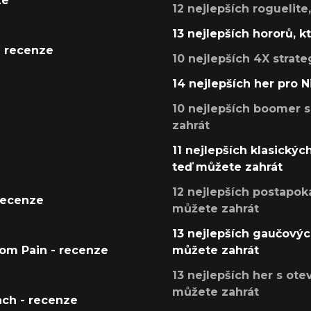
ze
12 nejlepších roguelite
13 nejlepších hororů, k
- recenze
10 nejlepších 4X strate
14 nejlepších her pro 
10 nejlepších boomer s
zahrát
11 nejlepších klasickýc
teď můžete zahrát
12 nejlepších postapoka
recenze
můžete zahrát
13 nejlepších gaučových
tom Pain - recenze
můžete zahrát
13 nejlepších her s ot
můžete zahrát
ach - recenze