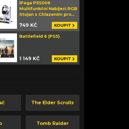
iPega P5S006
Multifunkční Nabíjecí RGB
Stojan s Chlazením pro
PS5 Slim bílý
749 KČ
KOUPIT
Battlefield 6 (PS5)
1 149 KČ
KOUPIT
ač
The Elder Scrolls
o
Tomb Raider