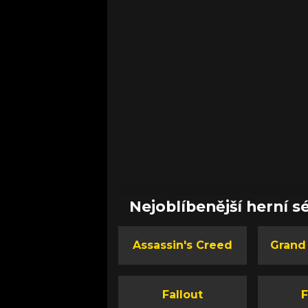
Nejoblíbenější herní sé
Assassin's Creed
Grand
Fallout
F