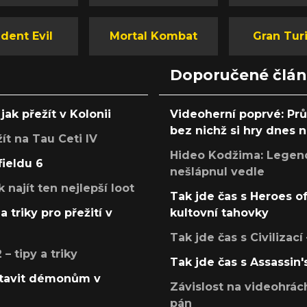
dent Evil
Mortal Kombat
Gran Tur
Doporučené člá
jak přežít v Kolonii
Videoherní poprvé: Pr
bez nichž si hry dnes
žít na Tau Ceti IV
Hideo Kodžima: Legendá
fieldu 6
nešlápnul vedle
k najít ten nejlepší loot
Tak jde čas s Heroes o
a triky pro přežití v
kultovní tahovky
Tak jde čas s Civilizací
 tipy a triky
Tak jde čas s Assassin'
postavit démonům v
Závislost na videohrác
pán