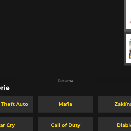
rie
 Theft Auto
Mafia
Zaklín
ar Cry
Call of Duty
Diabl