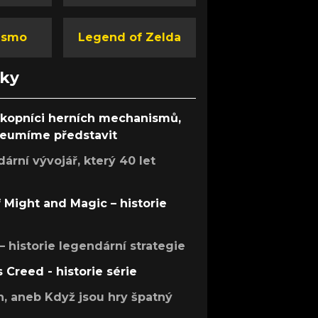
ismo
Legend of Zelda
nky
ůkopníci herních mechanismů,
 neumíme představit
rní vývojář, který 40 let
f Might and Magic – historie
 – historie legendární strategie
s Creed - historie série
h, aneb Když jsou hry špatný