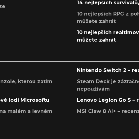
14 nejlepších survivalů
ze
10 nejlepších RPG z poh
můžete zahrát
10 nejlepších realtimový
můžete zahrát
Nintendo Switch 2 – r
onzole, kterou zatím
Steam Deck je zázračné
nepoužívám
ové lodi Microsoftu
Lenovo Legion Go S – 
í na malém a levném
MSI Claw 8 AI+ – rece