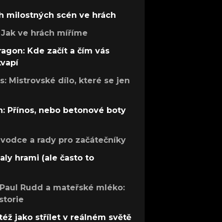
h milostných scén ve hrách
Jak ve hrách míříme
ragon: Kde začít a čím vás
kvapí
: Mistrovské dílo, které se jen
: Přínos, nebo betonové boty
růvodce a rady pro začátečníky
aly hrami (ale často to
 Paul Rudd a mateřské mléko:
storie
též jako střílet v reálném světě