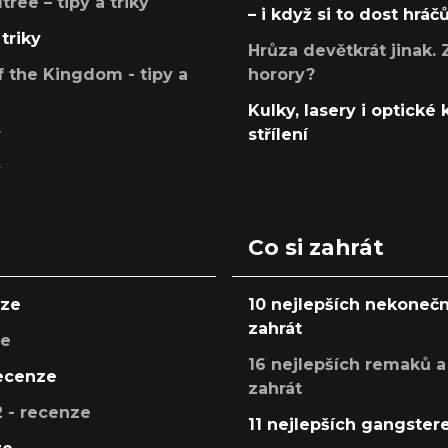
ree – tipy a triky
– i když si to dost hráč
triky
Hrůza devětkrát jinak. 
 the Kingdom - tipy a
horory?
Kulky, lasery i optické
y
střílení
y
Co si zahrát
nze
10 nejlepších nekonečn
zahrát
ze
16 nejlepších remaků a
recenze
zahrát
 - recenze
11 nejlepších gangstere