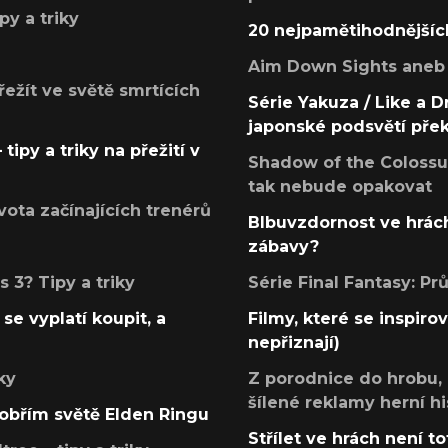
py a triky
20 nejpamětihodnějšíc
Aim Down Sights aneb 
přežít ve světě smrtících
Série Yakuza / Like a D
japonské podsvětí pře
tipy a triky na přežití v
Shadow of the Colossus
tak nebude opakovat
ota začínajících trenérů
Blbuvzdornost ve hrách
zábavy?
 3? Tipy a triky
Série Final Fantasy: P
se vyplatí koupit, a
Filmy, které se inspirov
nepřiznají)
ky
Z porodnice do hrobu,
šílené reklamy herní hi
v obřím světě Elden Ringu
Střílet ve hrách není to