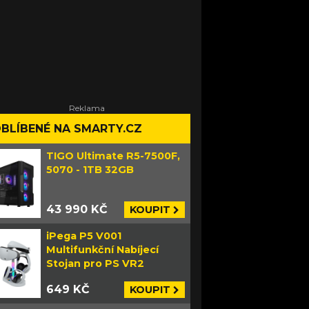
BLÍBENÉ NA SMARTY.CZ
TIGO Ultimate R5-7500F,
5070 - 1TB 32GB
43 990 KČ
KOUPIT
iPega P5 V001
Multifunkční Nabíjecí
Stojan pro PS VR2
649 KČ
KOUPIT