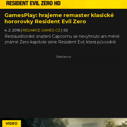
GamesPlay: hrajeme remaster klasické
hororovky Resident Evil Zero
4. 2. 2016
|
REDAKCE GAMES.CZ
|
Restaurátorské snažení Capcomu se nevyhnulo ani méně
známé Zero kapitole série Resident Evil, která původně
vyšla pouze pro konzoli Gamecube, potažmo o pár let
později konzoli Wii. Příběhové střípky populární série si ale
mohou už nějakou dobu doplnit i majitelé PC a v zásadě
všech ostatních konzolí, a přestože jde spíše o záležitost
pro opravdové nadšence, nelze remaster RESI Zero jen
tak snadno odepsat. A v následujícím gamesplayi vám
předvedeme proč.
VIDEO