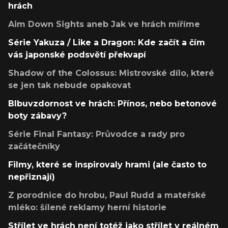
hrách
Aim Down Sights aneb Jak ve hrách míříme
Série Yakuza / Like a Dragon: Kde začít a čím
vás japonské podsvětí překvapí
Shadow of the Colossus: Mistrovské dílo, které
se jen tak nebude opakovat
Blbuvzdornost ve hrách: Přínos, nebo betonové
boty zábavy?
Série Final Fantasy: Průvodce a rady pro
začátečníky
Filmy, které se inspirovaly hrami (ale často to
nepřiznají)
Z porodnice do hrobu, Paul Rudd a mateřské
mléko: šílené reklamy herní historie
Střílet ve hrách není totéž jako střílet v reálném