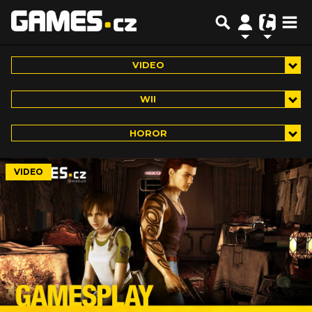
VIDEO
WII
HOROR
VIDEO