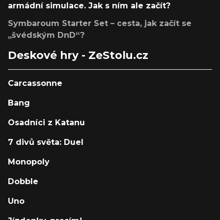
armádní simulace. Jak s ním ale začít?
Symbaroum Starter Set – cesta, jak začít se
„švédským DnD“?
Deskové hry - ZeStolu.cz
Carcassonne
Bang
Osadníci z Katanu
7 divů světa: Duel
Monopoly
Dobble
Uno