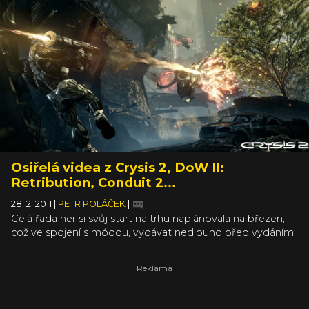
Osiřelá videa z Crysis 2, DoW II:
Retribution, Conduit 2...
28. 2. 2011
|
PETR POLÁČEK
|
Celá řada her si svůj start na trhu naplánovala na březen,
což ve spojení s módou, vydávat nedlouho před vydáním
upoutávkové video, pro vás znamená, že se budete tento
měsíc hodně dívat na videa. A u některých titulů už to
bude - s ohledem na množství materiálů, které jste z nich
viděli - spíše z povinností. Crysis 2 video třeba míchá
příběhové momentky z ukázkami použití neviditelnosti