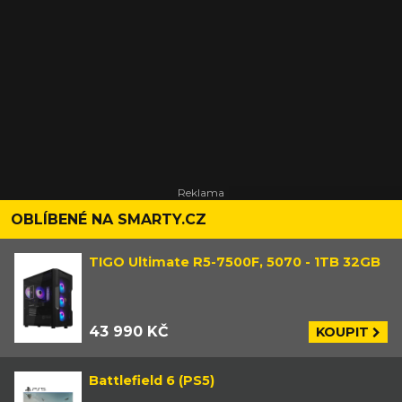
v praxi. Ze všeho nejlepší je ale stejně hudební podkres,
který se v druhé polovině změní v něco úžasného. Nevíte
náhodou, co je to za kapelu / zpěvačku? Jen pro úplnost
se jedná o cover songu New York, New York od Digital
Daggers, jak jste nás upozornili v diskusi, díky.
OBLÍBENÉ NA SMARTY.CZ
TIGO Ultimate R5-7500F, 5070 - 1TB 32GB
43 990 KČ
KOUPIT
Battlefield 6 (PS5)