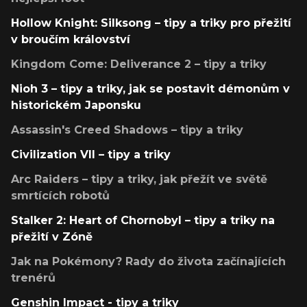
Hollow Knight: Silksong – tipy a triky pro přežití
v broučím království
Kingdom Come: Deliverance 2 – tipy a triky
Nioh 3 – tipy a triky, jak se postavit démonům v
historickém Japonsku
Assassin's Creed Shadows – tipy a triky
Civilization VII – tipy a triky
Arc Raiders – tipy a triky, jak přežít ve světě
smrtících robotů
Stalker 2: Heart of Chornobyl – tipy a triky na
přežití v Zóně
Jak na Pokémony? Rady do života začínajících
trenérů
Genshin Impact - tipy a triky