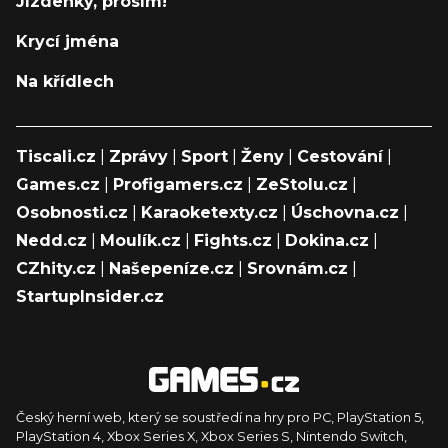
Jízdenky, prosím!
Krycí jména
Na křídlech
Tiscali.cz
|
Zprávy
|
Sport
|
Ženy
|
Cestování
|
Games.cz
|
Profigamers.cz
|
ZeStolu.cz
|
Osobnosti.cz
|
Karaoketexty.cz
|
Úschovna.cz
|
Nedd.cz
|
Moulík.cz
|
Fights.cz
|
Dokina.cz
|
CZhity.cz
|
Našepeníze.cz
|
Srovnám.cz
|
StartupInsider.cz
Český herní web, který se soustředí na hry pro PC, PlayStation 5,
PlayStation 4, Xbox Series X, Xbox Series S, Nintendo Switch,