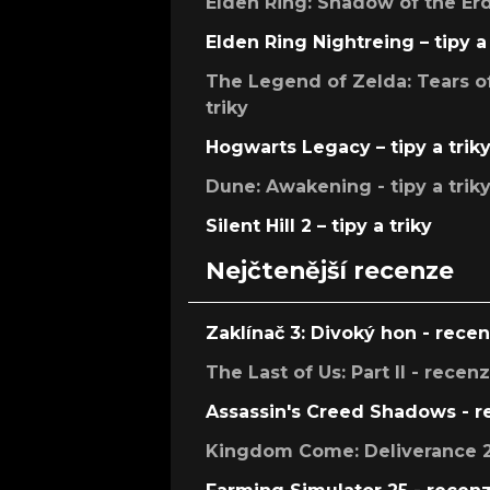
Elden Ring: Shadow of the Erdt
Elden Ring Nightreing – tipy a 
The Legend of Zelda: Tears of
triky
Hogwarts Legacy – tipy a trik
Dune: Awakening - tipy a trik
Silent Hill 2 – tipy a triky
Nejčtenější recenze
Zaklínač 3: Divoký hon - rece
The Last of Us: Part II - recen
Assassin's Creed Shadows - 
Kingdom Come: Deliverance 2