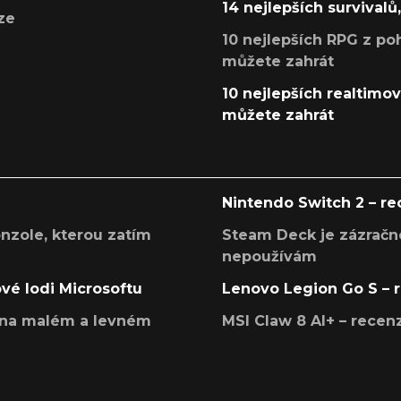
14 nejlepších survivalů
ze
10 nejlepších RPG z poh
můžete zahrát
10 nejlepších realtimový
můžete zahrát
Nintendo Switch 2 – r
onzole, kterou zatím
Steam Deck je zázračné
nepoužívám
ové lodi Microsoftu
Lenovo Legion Go S – 
í na malém a levném
MSI Claw 8 AI+ – rece