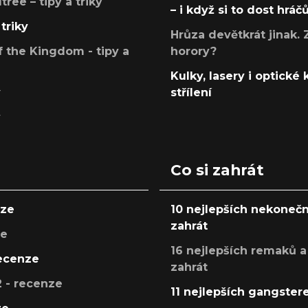
ree – tipy a triky
– i když si to dost hráč
triky
Hrůza devětkrát jinak. 
 the Kingdom - tipy a
horory?
Kulky, lasery i optické
y
střílení
y
Co si zahrát
nze
10 nejlepších nekonečn
zahrát
ze
16 nejlepších remaků a
recenze
zahrát
 - recenze
11 nejlepších gangstere