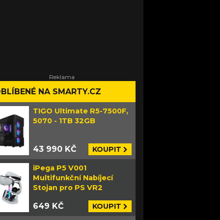
BLÍBENÉ NA SMARTY.CZ
TIGO Ultimate R5-7500F,
5070 - 1TB 32GB
43 990 KČ
KOUPIT
iPega P5 V001
Multifunkční Nabíjecí
Stojan pro PS VR2
649 KČ
KOUPIT