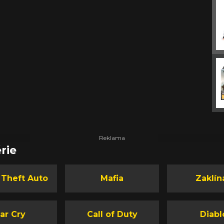
rie
 Theft Auto
Mafia
Zaklín
ar Cry
Call of Duty
Diabl