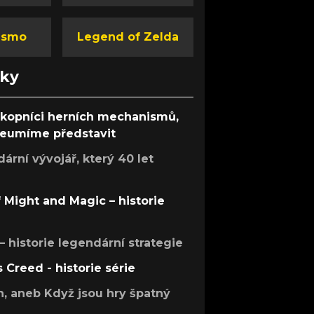
ismo
Legend of Zelda
nky
ůkopníci herních mechanismů,
 neumíme představit
rní vývojář, který 40 let
f Might and Magic – historie
 – historie legendární strategie
s Creed - historie série
h, aneb Když jsou hry špatný