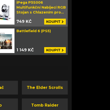
iPega P5S006
Multifunkční Nabíjecí RGB
Stojan s Chlazením pro
PS5 Slim bílý
749 KČ
KOUPIT
Battlefield 6 (PS5)
1 149 KČ
KOUPIT
ač
The Elder Scrolls
o
Tomb Raider