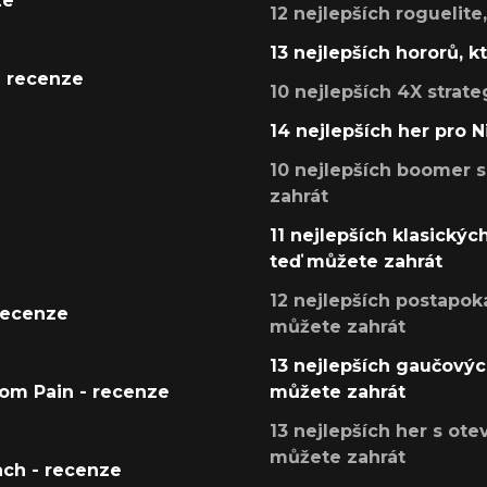
ze
12 nejlepších roguelite
13 nejlepších hororů, k
- recenze
10 nejlepších 4X strate
14 nejlepších her pro 
10 nejlepších boomer s
zahrát
11 nejlepších klasickýc
teď můžete zahrát
12 nejlepších postapoka
recenze
můžete zahrát
13 nejlepších gaučových
tom Pain - recenze
můžete zahrát
13 nejlepších her s ot
můžete zahrát
ach - recenze