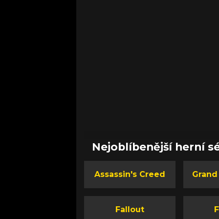
Nejoblíbenější herní sé
Assassin's Creed
Grand
Fallout
F