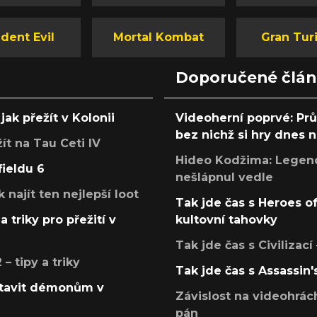
dent Evil
Mortal Kombat
Gran Tur
Doporučené člá
jak přežít v Kolonii
Videoherní poprvé: Pr
bez nichž si hry dnes
žít na Tau Ceti IV
Hideo Kodžima: Legendá
fieldu 6
nešlápnul vedle
k najít ten nejlepší loot
Tak jde čas s Heroes o
a triky pro přežití v
kultovní tahovky
Tak jde čas s Civilizací
 tipy a triky
Tak jde čas s Assassin'
postavit démonům v
Závislost na videohrác
pán