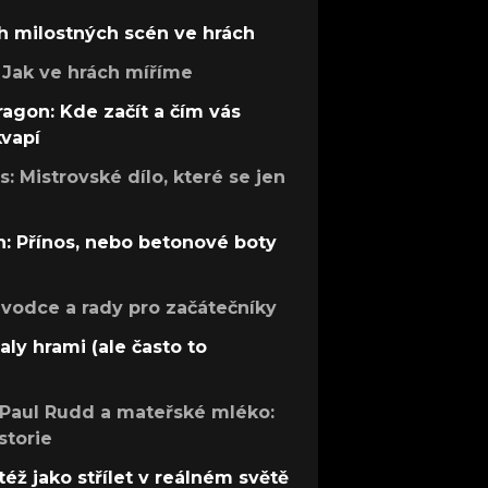
h milostných scén ve hrách
Jak ve hrách míříme
ragon: Kde začít a čím vás
kvapí
: Mistrovské dílo, které se jen
: Přínos, nebo betonové boty
růvodce a rady pro začátečníky
aly hrami (ale často to
 Paul Rudd a mateřské mléko:
storie
též jako střílet v reálném světě