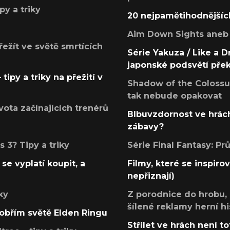
py a triky
20 nejpamětihodnějšíc
Aim Down Sights aneb 
přežít ve světě smrtících
Série Yakuza / Like a D
japonské podsvětí pře
tipy a triky na přežití v
Shadow of the Colossus
tak nebude opakovat
ota začínajících trenérů
Blbuvzdornost ve hrách
zábavy?
 3? Tipy a triky
Série Final Fantasy: P
se vyplatí koupit, a
Filmy, které se inspirov
nepřiznají)
ky
Z porodnice do hrobu,
šílené reklamy herní hi
v obřím světě Elden Ringu
Střílet ve hrách není to