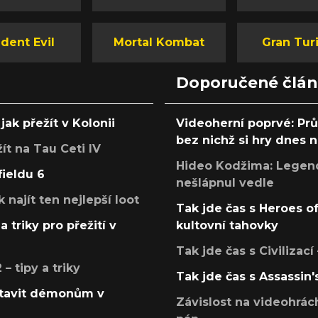
dent Evil
Mortal Kombat
Gran Tur
Doporučené člá
jak přežít v Kolonii
Videoherní poprvé: Pr
bez nichž si hry dnes
žít na Tau Ceti IV
Hideo Kodžima: Legendá
fieldu 6
nešlápnul vedle
k najít ten nejlepší loot
Tak jde čas s Heroes o
a triky pro přežití v
kultovní tahovky
Tak jde čas s Civilizací
 tipy a triky
Tak jde čas s Assassin'
postavit démonům v
Závislost na videohrác