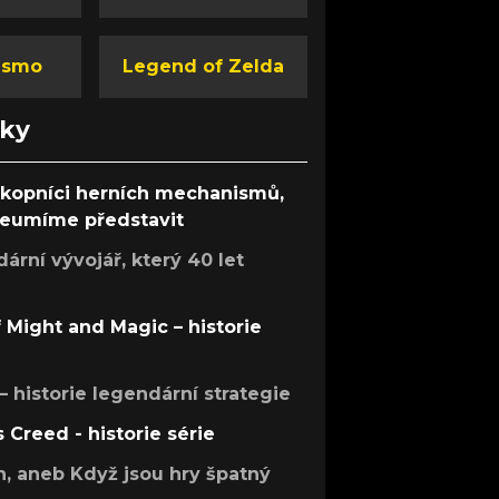
ismo
Legend of Zelda
nky
ůkopníci herních mechanismů,
 neumíme představit
rní vývojář, který 40 let
f Might and Magic – historie
 – historie legendární strategie
s Creed - historie série
h, aneb Když jsou hry špatný