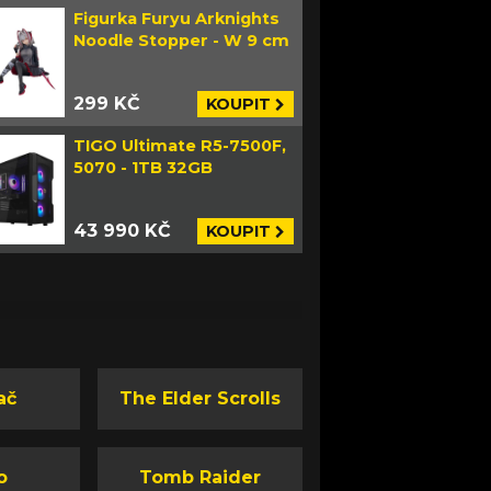
Figurka Furyu Arknights
Noodle Stopper - W 9 cm
299 KČ
KOUPIT
TIGO Ultimate R5-7500F,
5070 - 1TB 32GB
43 990 KČ
KOUPIT
ač
The Elder Scrolls
o
Tomb Raider