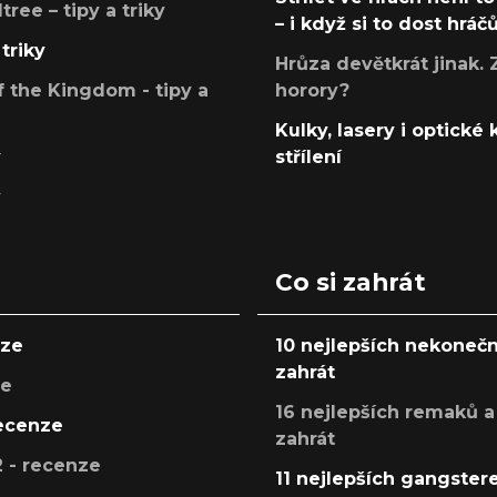
ree – tipy a triky
– i když si to dost hráč
triky
Hrůza devětkrát jinak. 
 the Kingdom - tipy a
horory?
Kulky, lasery i optické
y
střílení
y
Co si zahrát
nze
10 nejlepších nekonečn
zahrát
ze
16 nejlepších remaků a
recenze
zahrát
 - recenze
11 nejlepších gangstere