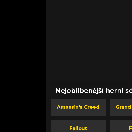
Nejoblíbenější herní sé
Assassin's Creed
Grand
Fallout
F