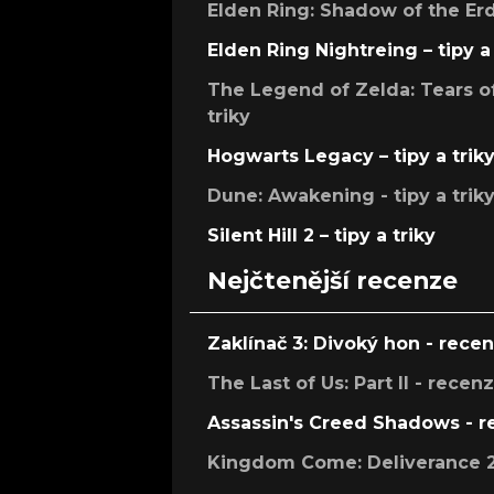
Elden Ring: Shadow of the Erdt
Elden Ring Nightreing – tipy a 
The Legend of Zelda: Tears of
triky
Hogwarts Legacy – tipy a trik
Dune: Awakening - tipy a trik
Silent Hill 2 – tipy a triky
Nejčtenější recenze
Zaklínač 3: Divoký hon - rece
The Last of Us: Part II - recen
Assassin's Creed Shadows - 
Kingdom Come: Deliverance 2