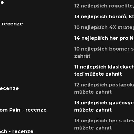
ze
12 nejlepších roguelite
13 nejlepších hororů, k
- recenze
10 nejlepších 4X strate
14 nejlepších her pro 
10 nejlepších boomer s
zahrát
11 nejlepších klasickýc
teď můžete zahrát
12 nejlepších postapoka
recenze
můžete zahrát
13 nejlepších gaučových
tom Pain - recenze
můžete zahrát
13 nejlepších her s ot
můžete zahrát
ach - recenze