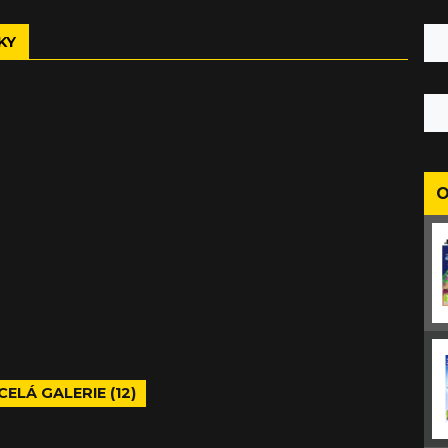
KY
O
CELÁ GALERIE (12)