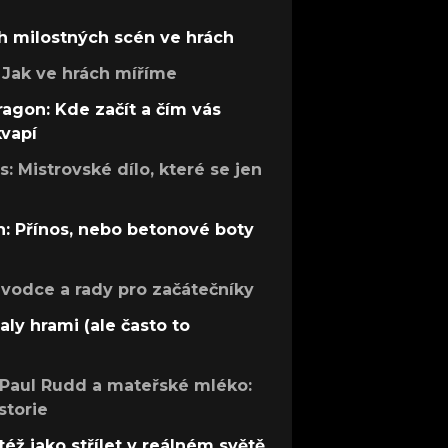
h milostných scén ve hrách
Jak ve hrách míříme
ragon: Kde začít a čím vás
kvapí
: Mistrovské dílo, které se jen
: Přínos, nebo betonové boty
růvodce a rady pro začátečníky
aly hrami (ale často to
 Paul Rudd a mateřské mléko:
storie
též jako střílet v reálném světě