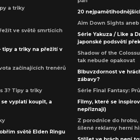
pán
py a triky
20 nejpamětihodnějšíc
Aim Down Sights aneb 
přežít ve světě smrtících
Série Yakuza / Like a D
japonské podsvětí pře
tipy a triky na přežití v
Shadow of the Colossus
tak nebude opakovat
ota začínajících trenérů
Blbuvzdornost ve hrách
zábavy?
 3? Tipy a triky
Série Final Fantasy: P
se vyplatí koupit, a
Filmy, které se inspirov
nepřiznají)
ky
Z porodnice do hrobu,
šílené reklamy herní hi
v obřím světě Elden Ringu
Střílet ve hrách není to