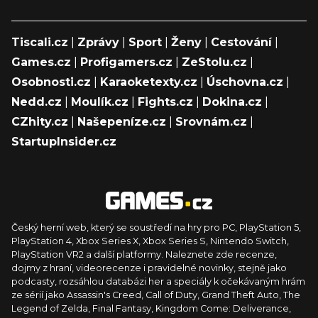
Tiscali.cz
|
Zprávy
|
Sport
|
Ženy
|
Cestování
|
Games.cz
|
Profigamers.cz
|
ZeStolu.cz
|
Osobnosti.cz
|
Karaoketexty.cz
|
Úschovna.cz
|
Nedd.cz
|
Moulík.cz
|
Fights.cz
|
Dokina.cz
|
CZhity.cz
|
Našepeníze.cz
|
Srovnám.cz
|
StartupInsider.cz
Český herní web, který se soustředí na hry pro PC, PlayStation 5,
PlayStation 4, Xbox Series X, Xbox Series S, Nintendo Switch,
PlayStation VR2 a další platformy. Naleznete zde recenze,
dojmy z hraní, videorecenze i pravidelné novinky, stejně jako
podcasty, rozsáhlou databázi her a speciály k očekávaným hrám
ze sérií jako Assassin's Creed, Call of Duty, Grand Theft Auto, The
Legend of Zelda, Final Fantasy, Kingdom Come: Deliverance,