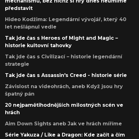
mechanismů, bez nichž si hry dnes neumíme
představit
Hideo Kodžima: Legendární vývojář, který 40
let nešlápnul vedle
Tak jde čas s Heroes of Might and Magic –
historie kultovní tahovky
Tak jde čas s Civilizací – historie legendární
strategie
Tak jde čas s Assassin's Creed - historie série
Závislost na videohrách, aneb Když jsou hry
špatný pán
20 nejpamětihodnějších milostných scén ve
hrách
Aim Down Sights aneb Jak ve hrách míříme
Série Yakuza / Like a Dragon: Kde začít a čím