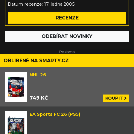
Datum recenze:
17. ledna 2005
RECENZE
ODEBÍRAT NOVINKY
OBLÍBENÉ NA SMARTY.CZ
NHL 26
749 KČ
KOUPIT
EA Sports FC 26 (PS5)