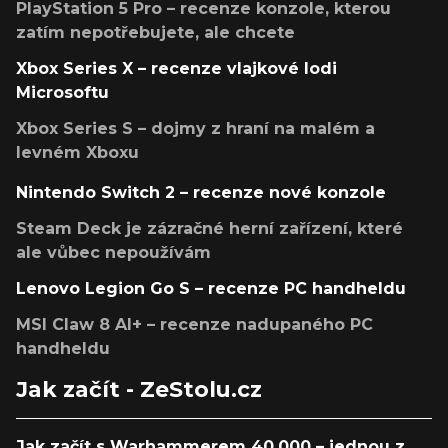
PlayStation 5 Pro – recenze konzole, kterou
zatím nepotřebujete, ale chcete
Xbox Series X – recenze vlajkové lodi
Microsoftu
Xbox Series S – dojmy z hraní na malém a
levném Xboxu
Nintendo Switch 2 – recenze nové konzole
Steam Deck je zázračné herní zařízení, které
ale vůbec nepoužívám
Lenovo Legion Go S – recenze PC handheldu
MSI Claw 8 AI+ – recenze nadupaného PC
handheldu
Jak začít - ZeStolu.cz
Jak začít s Warhammerem 40,000 – jednou z