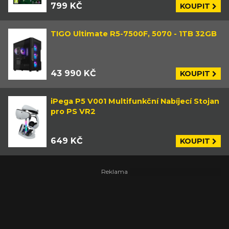
799 KČ
KOUPIT
TIGO Ultimate R5-7500F, 5070 - 1TB 32GB
43 990 KČ
KOUPIT
iPega P5 V001 Multifunkční Nabíjecí Stojan
pro PS VR2
649 KČ
KOUPIT