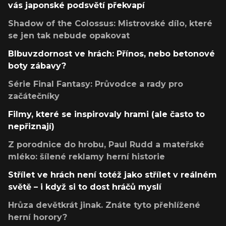
vás japonské podsvětí překvapí
Shadow of the Colossus: Mistrovské dílo, které
se jen tak nebude opakovat
Blbuvzdornost ve hrách: Přínos, nebo betonové
boty zábavy?
Série Final Fantasy: Průvodce a rady pro
začátečníky
Filmy, které se inspirovaly hrami (ale často to
nepřiznají)
Z porodnice do hrobu, Paul Rudd a mateřské
mléko: šílené reklamy herní historie
Střílet ve hrách není totéž jako střílet v reálném
světě – i když si to dost hráčů myslí
Hrůza devětkrát jinak. Znáte tyto přehlížené
herní horory?