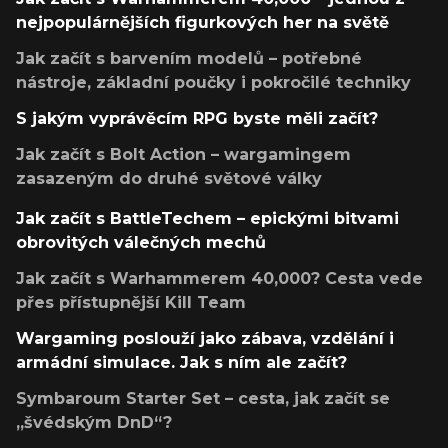
nejpopulárnějších figurkových her na světě
Jak začít s barvením modelů – potřebné
nástroje, základní poučky i pokročilé techniky
S jakým vyprávěcím RPG byste měli začít?
Jak začít s Bolt Action – wargamingem
zasazeným do druhé světové války
Jak začít s BattleTechem – epickými bitvami
obrovitých válečných mechů
Jak začít s Warhammerem 40,000? Cesta vede
přes přístupnější Kill Team
Wargaming poslouží jako zábava, vzdělání i
armádní simulace. Jak s ním ale začít?
Symbaroum Starter Set – cesta, jak začít se
„švédským DnD“?