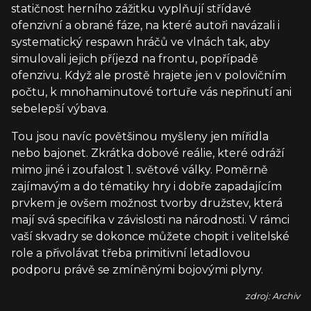
statičnost herního zážitku vyplňují střídavé
ofenzivní a obrané fáze, na které autoři navázali i
systematický respawn hráčů ve vlnách tak, aby
simulovali jejich příjezd na frontu, popřípadě
ofenzivu. Když ale prostě hrajete jen v polovičním
počtu, k mnohaminutové tortuře vás nepřinutí ani
sebelepší výbava.
Tou jsou navíc povětšinou myšleny jen mířidla
nebo bajonet. Zkrátka dobové reálie, které odráží
mimo jiné i zoufalost 1. světové války. Poměrně
zajímavým a do tématiky hry i dobře zapadajícím
prvkem je ovšem možnost tvorby družstev, která
mají svá specifika v závislosti na národnosti. V rámci
vaší skvadry se dokonce můžete chopit i velitelské
role a přivolávat třeba primitivní letadlovou
podporu právě se zmíněnými bojovými plyny.
zdroj: Archiv