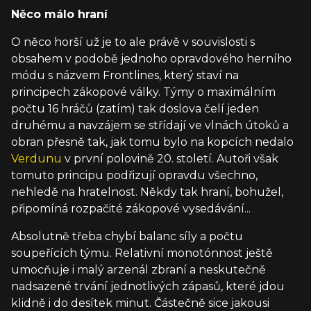
Něco málo hraní
O něco horší už je to ale právě v souvislosti s
obsahem v podobě jednoho opravdového herního
módu s názvem Frontlines, který staví na
principech zákopové války. Týmy o maximálním
počtu 16 hráčů (zatím) tak doslova čelí jeden
druhému a navzájem se střídají ve vlnách útoků a
obran přesně tak, jak tomu bylo na kopcích nedalo
Verdunu
v první polovině 20. století. Autoři však
tomuto principu podřizují opravdu všechno,
nehledě na hratelnost. Někdy tak hraní, bohužel,
připomíná rozpačité zákopové vysedávání...
Absolutně třeba chybí balanc síly a počtu
soupeřících týmu. Relativní monotónnost ještě
umocňuje i malý arzenál zbraní a neskutečně
nadsazené trvání jednotlivých zápasů, které jdou
klidně i do desítek minut. Částečně sice jakousi