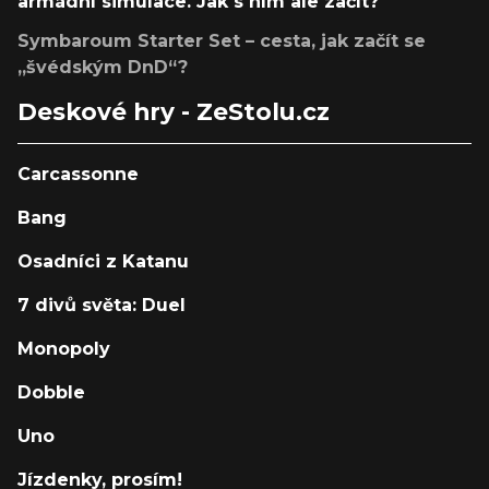
armádní simulace. Jak s ním ale začít?
Symbaroum Starter Set – cesta, jak začít se
„švédským DnD“?
Deskové hry - ZeStolu.cz
Carcassonne
Bang
Osadníci z Katanu
7 divů světa: Duel
Monopoly
Dobble
Uno
Jízdenky, prosím!