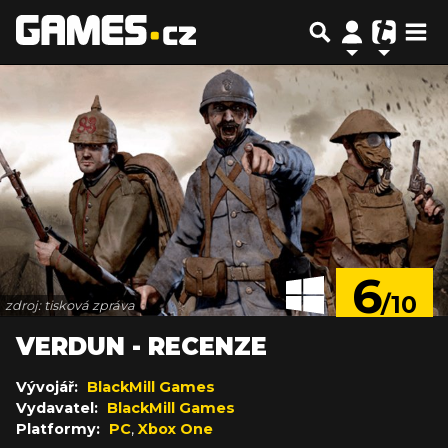
6
/10
zdroj: tisková zpráva
VERDUN - RECENZE
Vývojář:
BlackMill Games
Vydavatel:
BlackMill Games
Platformy:
PC
,
Xbox One