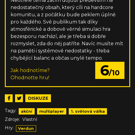
Neotřelé téma zatím dojíždí především na
nedostatečný obsah, který cíli na hardcore
komunitu, a z počátku bude peklem úplně
pro každého. Své publikum tak díky
atmosférické a dobově věrné simulaci hra
bezesporu nachází, ale je třeba si dobře
rozmyslet, zda do něj patříte. Navíc musíte mít
na paměti i systémové nedostatky - třeba
chybějící balanc a občas unylé tempo.
6
Jak hodnotíme?
/10
Ohodnoťte hru!
DISKUZE
Tagy:
akční
multiplayer
1. světová válka
Zdroje:
Vlastní
Hry:
Verdun