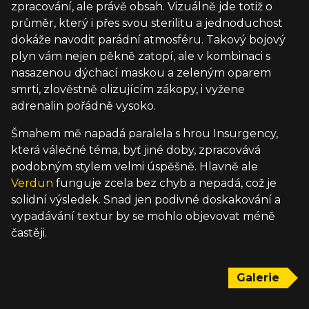
zpracování, ale právě obsah. Vizuálně jde totiž o
průměr, který i přes svou sterilitu a jednoduchost
dokáže navodit parádní atmosféru. Takový bojový
plyn vám nejen pěkně zatopí, ale v kombinaci s
nasazenou dýchací maskou a zeleným oparem
smrti, zlověstně olizujícím zákopy, i vyžene
adrenalin pořádně vysoko.
Šmahem mě napadá paralela s hrou Insurgency,
která válečné téma, byť jiné doby, zpracovává
podobným stylem velmi úspěšně. Hlavně ale
Verdun
funguje zcela bez chyb a nepadá, což je
solidní výsledek. Snad jen podivné doskakování a
vypadávání textur by se mohlo objevovat méně
častěji.
Galerie