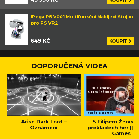
iPega P5 V001 Multifunkční Nabíjecí Stojan
pro PS VR2
649 KČ
KOUPIT
DOPORUČENÁ VIDEA
Arise Dark Lord –
S Filipem Ženíšk
Oznámení
překladech her || C
Games