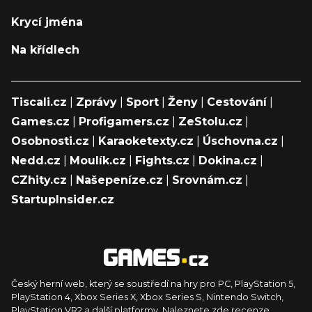
Krycí jména
Na křídlech
Tiscali.cz
|
Zprávy
|
Sport
|
Ženy
|
Cestování
|
Games.cz
|
Profigamers.cz
|
ZeStolu.cz
|
Osobnosti.cz
|
Karaoketexty.cz
|
Úschovna.cz
|
Nedd.cz
|
Moulík.cz
|
Fights.cz
|
Dokina.cz
|
CZhity.cz
|
Našepeníze.cz
|
Srovnám.cz
|
StartupInsider.cz
Český herní web, který se soustředí na hry pro PC, PlayStation 5,
PlayStation 4, Xbox Series X, Xbox Series S, Nintendo Switch,
PlayStation VR2 a další platformy. Naleznete zde recenze,