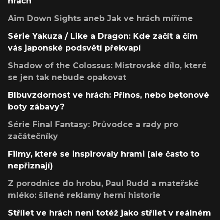
hrách
Aim Down Sights aneb Jak ve hrách míříme
Série Yakuza / Like a Dragon: Kde začít a čím
vás japonské podsvětí překvapí
Shadow of the Colossus: Mistrovské dílo, které
se jen tak nebude opakovat
Blbuvzdornost ve hrách: Přínos, nebo betonové
boty zábavy?
Série Final Fantasy: Průvodce a rady pro
začátečníky
Filmy, které se inspirovaly hrami (ale často to
nepřiznají)
Z porodnice do hrobu, Paul Rudd a mateřské
mléko: šílené reklamy herní historie
Střílet ve hrách není totéž jako střílet v reálném