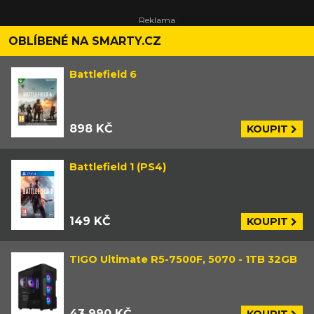
OBLÍBENÉ NA SMARTY.CZ
Battlefield 6
898 KČ
KOUPIT
Battlefield 1 (PS4)
149 KČ
KOUPIT
TIGO Ultimate R5-7500F, 5070 - 1TB 32GB
43 990 KČ
KOUPIT