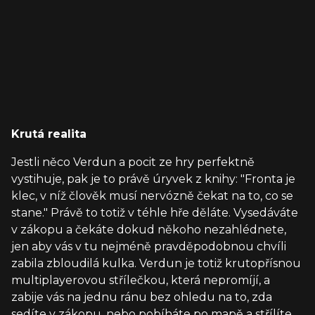
Krutá realita
Jestli něco Verdun a pocit ze hry perfektně
vystihuje, pak je to právě úryvek z knihy: "Fronta je
klec, v níž člověk musí nervózně čekat na to, co se
stane." Právě to totiž v téhle hře děláte. Vysedáváte
v zákopu a čekáte dokud někoho nezahlédnete,
jen aby vás v tu nejméně pravděpodobnou chvíli
zabila zbloudilá kulka. Verdun je totiž krutopřísnou
multiplayerovou střílečkou, která nepromíjí, a
zabije vás na jednu ránu bez ohledu na to, zda
sedíte v zákopu, nebo pobíháte po mapě a střílíte