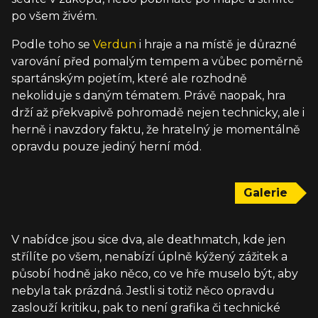
po všem živém.
Podle toho se
Verdun
i hraje a na místě je důrazné
varování před pomalým tempem a vůbec poměrně
spartánským pojetím, které ale rozhodně
nekoliduje s daným tématem. Právě naopak, hra
drží až překvapivě pohromadě nejen technicky, ale i
herně i navzdory faktu, že hratelný je momentálně
opravdu pouze jediný herní mód.
Galerie
V nabídce jsou sice dva, ale deathmatch, kde jen
střílíte po všem, nenabízí úplně kýžený zážitek a
působí hodně jako něco, co ve hře muselo být, aby
nebyla tak prázdná. Jestli si totiž něco opravdu
zaslouží kritiku, pak to není grafika či technické