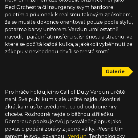
Red Orchestra či Insurgency svým hardcore
pojetím a příklonek k realismu takovým způsobem,
že se musíte dokonce orientovat pouze podle stylu,
potažmo barvy uniforem. Verdun umí ostatně
navodit i parádní atmosféru stísněnosti a strachu, ve
které se počítá každá kulka, a jakékoli vyběhnutí ze
zákopu v nevhodnou chvíli se trestá smrtí.
Galerie
Pro hráče holdujícího Call of Duty Verdun určitě
není. Své publikum si ale určitě najde. Akorát si
zkrátka musíte uvědomit, co od podobné hry
chcete. Rozhodně nejde o běžnou střílečku.
Remarque popisuje svůj prvoválečný opus jako
pokus o podání zprávy z jedné války. Přesně tím
samým je svou povahou i
Verdun
. Technologicky