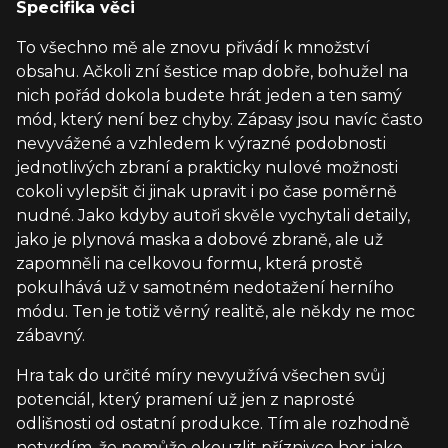
Specifika věci
To všechno mě ale znovu přivádí k množství
obsahu. Ačkoli zní šestice map dobře, bohužel na
nich pořád dokola budete hrát jeden a ten samý
mód, který není bez chyby. Zápasy jsou navíc často
nevyvážené a vzhledem k výrazné podobnosti
jednotlivých zbraní a prakticky nulové možnosti
cokoli vylepšit či jinak upravit i po čase poměrně
nudné. Jako kdyby autoři skvěle vychytali detaily,
jako je plynová maska a dobové zbraně, ale už
zapomněli na celkovou formu, která prostě
pokulhává už v samotném nedotažení herního
módu. Ten je totiž věrný realitě, ale někdy ne moc
zábavný.
Hra tak do určité míry nevyužívá všechen svůj
potenciál, který pramení už jen z naprosté
odlišnosti od ostatní produkce. Tím ale rozhodně
netvrdím, že nemůže okouzlit příznivce her jako