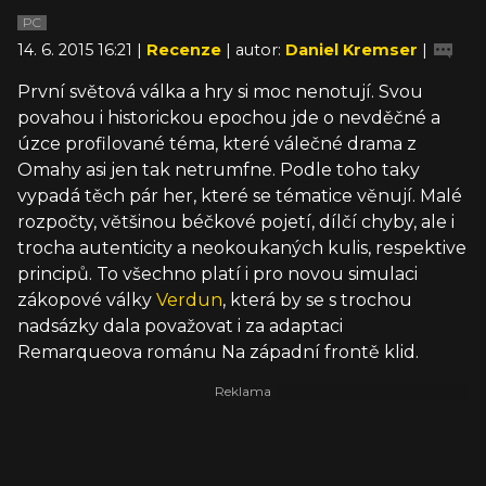
PC
14. 6. 2015 16:21 |
Recenze
| autor:
Daniel Kremser
|
První světová válka a hry si moc nenotují. Svou
povahou i historickou epochou jde o nevděčné a
úzce profilované téma, které válečné drama z
Omahy asi jen tak netrumfne. Podle toho taky
vypadá těch pár her, které se tématice věnují. Malé
rozpočty, většinou béčkové pojetí, dílčí chyby, ale i
trocha autenticity a neokoukaných kulis, respektive
principů. To všechno platí i pro novou simulaci
zákopové války
Verdun
, která by se s trochou
nadsázky dala považovat i za adaptaci
Remarqueova románu Na západní frontě klid.