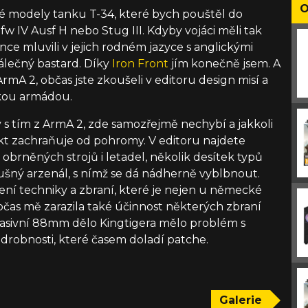
O
lé modely tanku T-34, které bych pouštěl do
 IV Ausf H nebo Stug III. Kdyby vojáci měli tak
ce mluvili v jejich rodném jazyce s anglickými
válečný bastard. Díky
Iron Front
jím konečně jsem. A
rmA 2, občas jste zkoušeli v editoru design misí a
ckou armádou.
ý s tím z ArmA 2, zde samozřejmě nechybí a jakkoli
akt zachraňuje od pohromy. V editoru najdete
brněných strojů i letadel, několik desítek typů
slušný arzenál, s nímž se dá nádherně vyblbnout.
ení techniky a zbraní, které je nejen u německé
čas mě zarazila také účinnost některých zbraní
asivní 88mm dělo Kingtigera mělo problém s
 drobnosti, které časem doladí patche.
Galerie