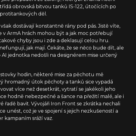
střídá obrovská bitvou tanků IS-122, útočících po
protitankových děl.
však dostávají konstantně rány pod pás. Jistě víte,
e v ArmA hrách mohou být a jak moc potřebují
takové chyby jsou i zde a deklasují celou hru.
efungují, jak mají. Čekáte, že se něco bude dít, ale
o AI jednotka nedošli na designérem mise určený
stovky hodin, některé mise za pěchotu mě
vý hromadný útok pěchoty a tanků sice vypadá
ovat více než desetkrát, vytratí se jakékoli jeho
ace hodně nebezpečné a šance na přežití malé, ale i
rvé řadě bavit. Vývojáři Iron Front se zkrátka nechali
e unést, což je ve spojení s jejich nezkušeností a
er kampaním sráží vaz.