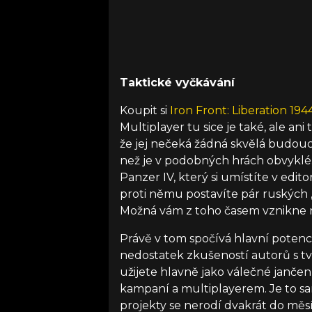
Taktické vyčkávání
Koupit si
Iron Front: Liberation 194
Multiplayer tu sice je také, ale a
že jej nečeká žádná skvělá budoucn
než je v podobných hrách obvyklé.
Panzer IV, který si umístíte v edi
proti němu postavíte pár ruských 
Možná vám z toho časem vznikne n
Právě v tom spočívá hlavní potenciá
nedostatek zkušeností autorů s tv
užijete hlavně jako válečné jančen
kampaní a multiplayerem. Je to 
projekty se nerodí dvakrát do měsí