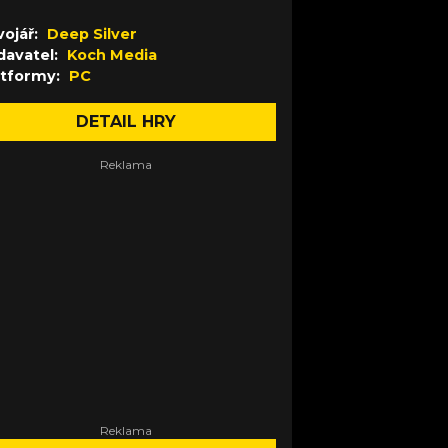
ojář:
Deep Silver
davatel:
Koch Media
atformy:
PC
DETAIL HRY