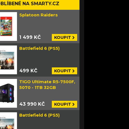
BLÍBENÉ NA SMARTY.CZ
Splatoon Raiders
1 499 KČ
KOUPIT
Battlefield 6 (PS5)
499 KČ
KOUPIT
TIGO Ultimate R5-7500F,
5070 - 1TB 32GB
43 990 KČ
KOUPIT
Battlefield 6 (PS5)