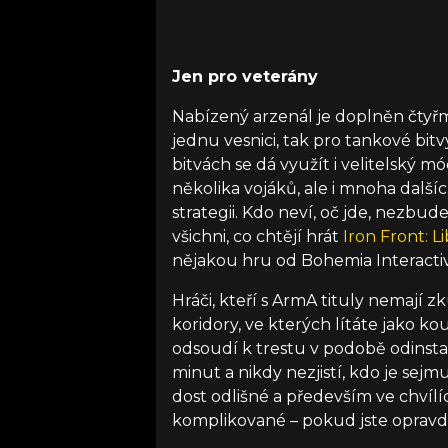
Jen pro veterány
Nabízený arzenál je doplněn čtyřm
jednu vesnici, tak pro tankové bitv
bitvách se dá využít i velitelský 
několika vojáků, ale i mnoha další
strategii. Kdo neví, oč jde, nezbud
všichni, co chtějí hrát
Iron Front: L
nějakou hru od Bohemia Interactive
Hráči, kteří s ArmA tituly nemají zk
koridory, ve kterých lítáte jako 
odsoudí k trestu v podobě odinsta
minut a nikdy nezjistí, kdo je sej
dost odlišné a především ve chvílí
komplikované – pokud jste opravd