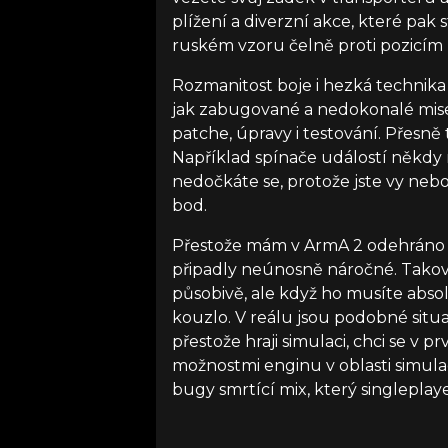
plížení a diverzní akce, které pak 
ruském vzoru čelně proti pozicím 
Rozmanitost boje i hezká technika 
jak zabugované a nedokonalé mis
patche, úpravy i testování. Přesně 
Například spínače událostí někdy n
nedočkáte se, protože jste vy neb
bod.
Přestože mám v ArmA 2 odehráno 
připadly neúnosně náročné. Tako
působivě, ale když ho musíte absolv
kouzlo. V reálu jsou podobné situ
přestože hraji simulaci, chci se v p
možnostmi enginu v oblasti simulac
bugy smrtící mix, který singleplay