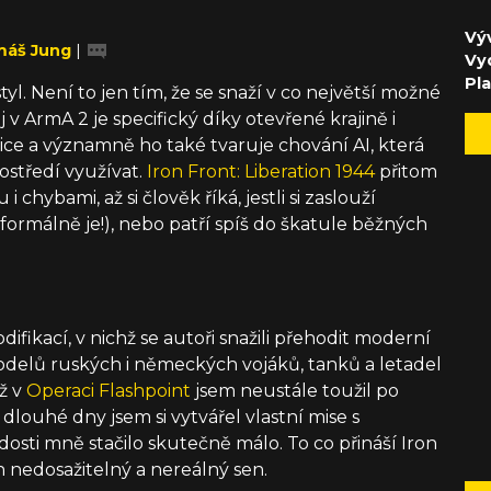
Výv
áš Jung
|
Vy
Pl
l. Není to jen tím, že se snaží v co největší možné
 v ArmA 2 je specifický díky otevřené krajině i
ce a významně ho také tvaruje chování AI, která
ostředí využívat.
Iron Front: Liberation 1944
přitom
i chybami, až si člověk říká, jestli si zaslouží
formálně je!), nebo patří spíš do škatule běžných
fikací, v nichž se autoři snažili přehodit moderní
modelů ruských i německých vojáků, tanků a letadel
ž v
Operaci Flashpoint
jsem neustále toužil po
dlouhé dny jsem si vytvářel vlastní mise s
osti mně stačilo skutečně málo. To co přináší Iron
n nedosažitelný a nereálný sen.