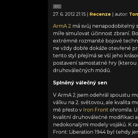
PC
27. 6. 2012 21:15 |
Recenze
| autor:
Tom
ArmA 2
má svůj nenapodobitelný sty
míře simulovat účinnost zbraní. Boj
extrémně rozmanité bojové techni
ne vždy dobře dokáže otevřené pr
tento styl přejímá se vší jeho krásou 
postavení samostatné hry (kterou 
druhoválečných módů.
Splněný válečný sen
V ArmA 2 jsem odehrál spoustu modi
válku na 2. světovou, ale kvalita 
mě přesto v
Iron Front
ohromila. U
kvalitní druhoválečné modifikaci a 
nedokonalými modely vojáků. K rad
Front: Liberation 1944 byl tehdy je