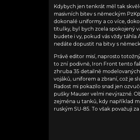
Kdybych jen tenkrát měl tak skvě
masivních bitev s německým PzKpfw
dokonalé uniformy a co více, dokon
titulky, byl bych zcela spokojený 
budete i vy, pokud vás vždy táhla A
nedáte dopustit na bitvy s něme
Právě editor misí, naprosto totožn
to zní podivně, Iron Front tento f
zhruba 35 detailně modelovaných o
vojáků, uniforem a zbraní, což je 
Radost mi pokazilo snad jen ozvuč
pušky Mauser velmi nevýrazné. Ob
zejména u tanků, kdy například m
ruským SU-85. To však považuji za