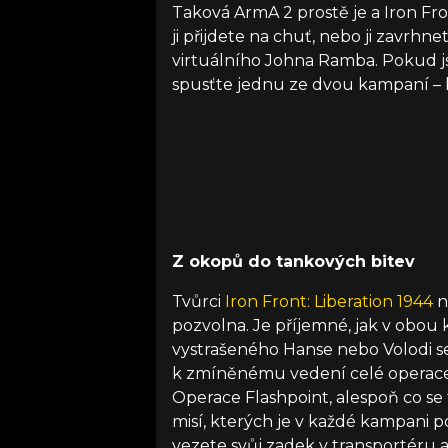
Taková ArmA 2 prostě je a Iron Fr
ji přijdete na chuť, nebo ji zavrh
virtuálního Johna Ramba. Pokud jst
spusťte jednu ze dvou kampaní – 
Z okopů do tankových bitev
Tvůrci
Iron Front: Liberation 1944
n
pozvolna. Je příjemné, jak v obou
vystrašeného Hanse nebo Volodi se
k zmíněnému vedení celé operace a
Operace Flashpoint, alespoň co se 
misí, kterých je v každé kampani p
vezete svůj zadek v transportéru 