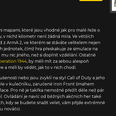
i mapami, které jsou vhodné jak pro malé řeže o
y, v nichž kilometr není žádná míra. Ve větších
mód z ArmA 2, ve kterém se stáváte velitelem nejen
ch jednotek, čímž hra přeskakuje ze simulace na
e mu nic jiného, než si doplnit vzdělání. Ostatně
iberation 1944
, by měli mít za sebou alespoň
 a měli by vědět, jak to v nich chodí.
ušenosti nebo jsou zvyklí na styl Call of Duty a jeho
koule v kulečníku, zaručeně Iron Front šmahem
lace. Pro ně je takřka nemožné přežít déle než pár
mul. Ovládání je navíc od běžných akčních her také
ch, kdy se budete snažit velet, vám přijde extrémně
u nováčci.