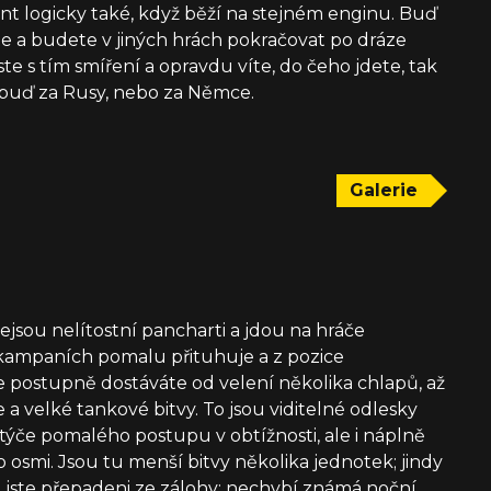
ont logicky také, když běží na stejném enginu. Buď
nete a budete v jiných hrách pokračovat po dráze
e s tím smíření a opravdu víte, do čeho jdete, tak
buď za Rusy, nebo za Němce.
Galerie
ejsou nelítostní pancharti a jdou na hráče
 kampaních pomalu přituhuje a z pozice
 postupně dostáváte od velení několika chlapů, až
 velké tankové bitvy. To jsou viditelné odlesky
týče pomalého postupu v obtížnosti, ale i náplně
o osmi. Jsou tu menší bitvy několika jednotek; jindy
a jste přepadeni ze zálohy; nechybí známá noční