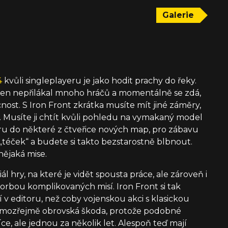
Galerie
4
kvůli singleplayeru je jako hodit prachy do řeky.
ni ten nepřilákal mnoho hráčů a momentálně se zdá,
ost. S Iron Front zkrátka musíte mít jiné záměry,
 Musíte ji chtít kvůli pohledu na vymakaný model
toru do některé z čtveřice nových map, pro zábavu
„téček“ a budete si takto bezstarostně blbnout.
ějaká mise.
l hry, na které je vidět spousta práce, ale zároveň i
orbou komplikovaných misí. Iron Front si tak
í v editoru, než coby vojenskou akci s klasickou
samozřejmě obrovská škoda, protože podobné
ce, ale jednou za několik let. Alespoň teď mají