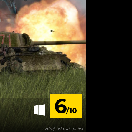
6
/10
zdroj: tisková zpráva