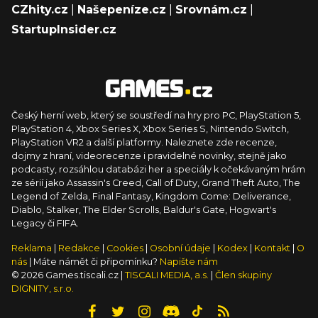
CZhity.cz
|
Našepeníze.cz
|
Srovnám.cz
|
StartupInsider.cz
Český herní web, který se soustředí na hry pro PC, PlayStation 5,
PlayStation 4, Xbox Series X, Xbox Series S, Nintendo Switch,
PlayStation VR2 a další platformy. Naleznete zde recenze,
dojmy z hraní, videorecenze i pravidelné novinky, stejně jako
podcasty, rozsáhlou databázi her a speciály k očekávaným hrám
ze sérií jako Assassin's Creed, Call of Duty, Grand Theft Auto, The
Legend of Zelda, Final Fantasy, Kingdom Come: Deliverance,
Diablo, Stalker, The Elder Scrolls, Baldur's Gate, Hogwart's
Legacy či FIFA.
Reklama
|
Redakce
|
Cookies
|
Osobní údaje
|
Kodex
|
Kontakt
|
O
nás
| Máte námět či připomínku?
Napište nám
© 2026 Games.tiscali.cz |
TISCALI MEDIA, a.s.
|
Člen skupiny
DIGNITY, s.r.o.