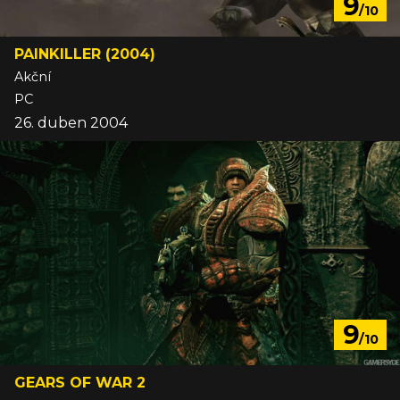
9
/10
PAINKILLER (2004)
Akční
PC
26. duben 2004
9
/10
GEARS OF WAR 2