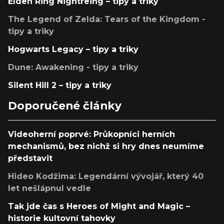
Elden Ring Nightreing – tipy a triky
The Legend of Zelda: Tears of the Kingdom -
tipy a triky
Hogwarts Legacy – tipy a triky
Dune: Awakening - tipy a triky
Silent Hill 2 – tipy a triky
Doporučené články
Videoherní poprvé: Průkopníci herních
mechanismů, bez nichž si hry dnes neumíme
představit
Hideo Kodžima: Legendární vývojář, který 40
let nešlápnul vedle
Tak jde čas s Heroes of Might and Magic –
historie kultovní tahovky