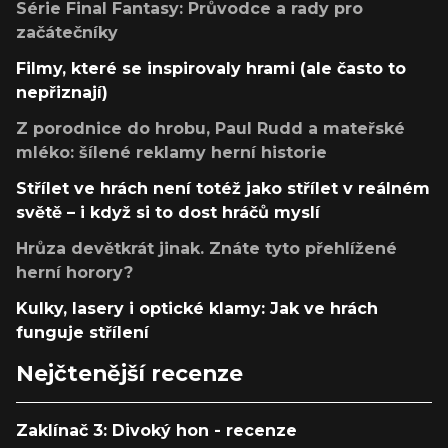
Série Final Fantasy: Průvodce a rady pro
začátečníky
Filmy, které se inspirovaly hrami (ale často to
nepřiznají)
Z porodnice do hrobu, Paul Rudd a mateřské
mléko: šílené reklamy herní historie
Střílet ve hrách není totéž jako střílet v reálném
světě – i když si to dost hráčů myslí
Hrůza devětkrát jinak. Znáte tyto přehlížené
herní horory?
Kulky, lasery i optické klamy: Jak ve hrách
funguje střílení
Nejčtenější recenze
Zaklínač 3: Divoký hon - recenze