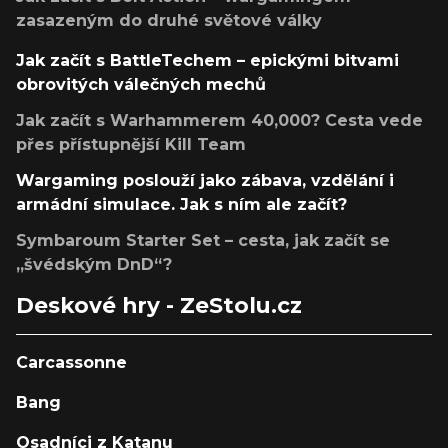
zasazeným do druhé světové války
Jak začít s BattleTechem – epickými bitvami
obrovitých válečných mechů
Jak začít s Warhammerem 40,000? Cesta vede
přes přístupnější Kill Team
Wargaming poslouží jako zábava, vzdělání i
armádní simulace. Jak s ním ale začít?
Symbaroum Starter Set – cesta, jak začít se
„švédským DnD“?
Deskové hry - ZeStolu.cz
Carcassonne
Bang
Osadníci z Katanu