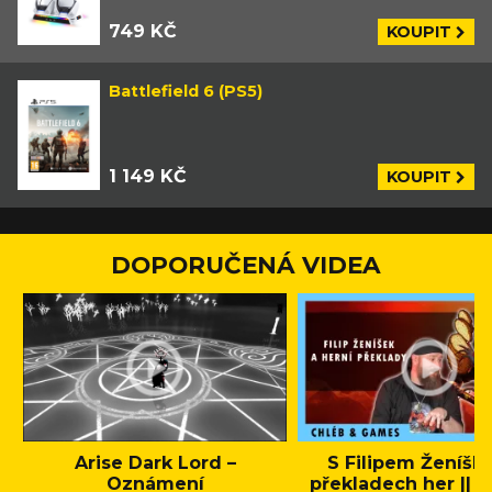
749 KČ
KOUPIT
Battlefield 6 (PS5)
1 149 KČ
KOUPIT
DOPORUČENÁ VIDEA
Arise Dark Lord –
S Filipem Ženíšk
Oznámení
překladech her || C