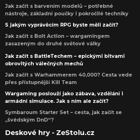
Jak začít s barvením modelů – potřebné
nástroje, základní poučky i pokročilé techniky
S jakým vyprávěcím RPG byste měli začít?
Jak začít s Bolt Action – wargamingem
zasazeným do druhé světové války
Jak začít s BattleTechem – epickými bitvami
obrovitých válečných mechů
Jak začít s Warhammerem 40,000? Cesta vede
přes přístupnější Kill Team
Wargaming poslouží jako zábava, vzdělání i
armádní simulace. Jak s ním ale začít?
Symbaroum Starter Set – cesta, jak začít se
„švédským DnD“?
Deskové hry - ZeStolu.cz