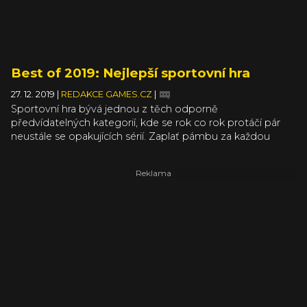
Best of 2019: Nejlepší sportovní hra
27. 12. 2019
|
REDAKCE GAMES.CZ
|
Sportovní hra bývá jednou z těch odporně
předvídatelných kategorií, kde se rok co rok protáčí pár
neustále se opakujících sérií. Zaplať pámbu za každou
sezónu, kdy žánr zčistajasna rozčísne nenadálý blesk
originality, třeba taková Pyre! A můžeme vám prozradit, že
maličko neobvyklého vítěze jsme nalezli i tentokrát.