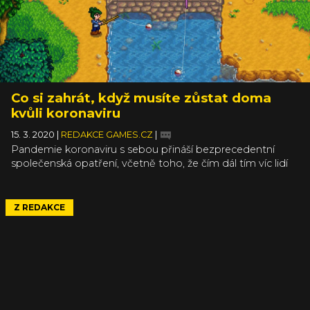
Co si zahrát, když musíte zůstat doma
kvůli koronaviru
15. 3. 2020
|
REDAKCE GAMES.CZ
|
Pandemie koronaviru s sebou přináší bezprecedentní
společenská opatření, včetně toho, že čím dál tím víc lidí
musí pracovat z domova a všeobecně doma trávit daleko
větší množství času, než jsou zvyklí. Je to i případ redakce
Games.cz. Ale i z velmi špatné situace lze vytěžit něco
Z REDAKCE
dobrého, například si zahrát hezké hry. Hry, které vás
přivedou na jiné myšlenky, které vás uklidní nebo zkrátka
dobře zabaví. Nechte si od nás některé doporučit.