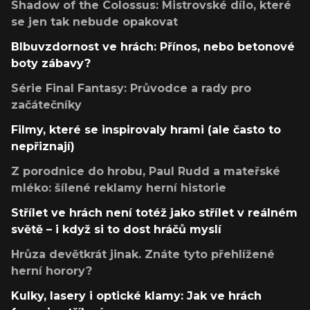
Shadow of the Colossus: Mistrovské dílo, které
se jen tak nebude opakovat
Blbuvzdornost ve hrách: Přínos, nebo betonové
boty zábavy?
Série Final Fantasy: Průvodce a rady pro
začátečníky
Filmy, které se inspirovaly hrami (ale často to
nepřiznají)
Z porodnice do hrobu, Paul Rudd a mateřské
mléko: šílené reklamy herní historie
Střílet ve hrách není totéž jako střílet v reálném
světě – i když si to dost hráčů myslí
Hrůza devětkrát jinak. Znáte tyto přehlížené
herní horory?
Kulky, lasery i optické klamy: Jak ve hrách