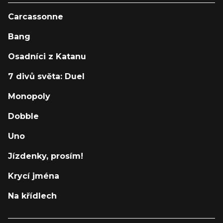
Carcassonne
Bang
Osadníci z Katanu
7 divů světa: Duel
Monopoly
Dobble
Uno
Jízdenky, prosím!
Krycí jména
Na křídlech