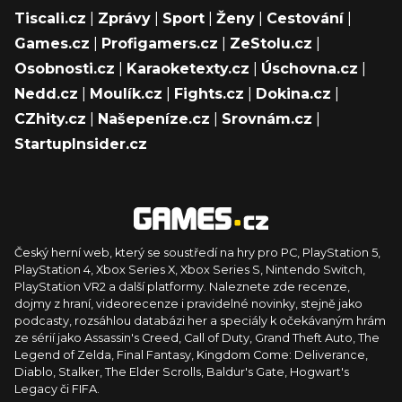
Tiscali.cz
|
Zprávy
|
Sport
|
Ženy
|
Cestování
|
Games.cz
|
Profigamers.cz
|
ZeStolu.cz
|
Osobnosti.cz
|
Karaoketexty.cz
|
Úschovna.cz
|
Nedd.cz
|
Moulík.cz
|
Fights.cz
|
Dokina.cz
|
CZhity.cz
|
Našepeníze.cz
|
Srovnám.cz
|
StartupInsider.cz
Český herní web, který se soustředí na hry pro PC, PlayStation 5,
PlayStation 4, Xbox Series X, Xbox Series S, Nintendo Switch,
PlayStation VR2 a další platformy. Naleznete zde recenze,
dojmy z hraní, videorecenze i pravidelné novinky, stejně jako
podcasty, rozsáhlou databázi her a speciály k očekávaným hrám
ze sérií jako Assassin's Creed, Call of Duty, Grand Theft Auto, The
Legend of Zelda, Final Fantasy, Kingdom Come: Deliverance,
Diablo, Stalker, The Elder Scrolls, Baldur's Gate, Hogwart's
Legacy či FIFA.