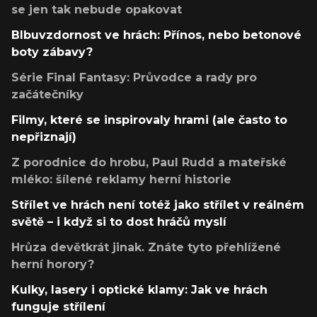
se jen tak nebude opakovat
Blbuvzdornost ve hrách: Přínos, nebo betonové
boty zábavy?
Série Final Fantasy: Průvodce a rady pro
začátečníky
Filmy, které se inspirovaly hrami (ale často to
nepřiznají)
Z porodnice do hrobu, Paul Rudd a mateřské
mléko: šílené reklamy herní historie
Střílet ve hrách není totéž jako střílet v reálném
světě – i když si to dost hráčů myslí
Hrůza devětkrát jinak. Znáte tyto přehlížené
herní horory?
Kulky, lasery i optické klamy: Jak ve hrách
funguje střílení