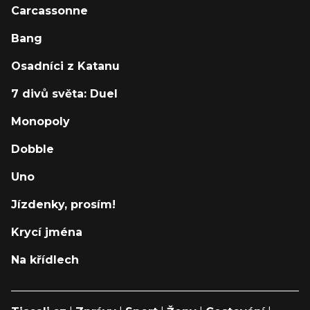
Carcassonne
Bang
Osadníci z Katanu
7 divů světa: Duel
Monopoly
Dobble
Uno
Jízdenky, prosím!
Krycí jména
Na křídlech