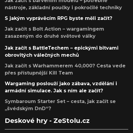
Jak začít s barvením modelů – potřebné
nástroje, základní poučky i pokročilé techniky
S jakým vyprávěcím RPG byste měli začít?
Jak začít s Bolt Action – wargamingem
zasazeným do druhé světové války
Jak začít s BattleTechem – epickými bitvami
obrovitých válečných mechů
Jak začít s Warhammerem 40,000? Cesta vede
přes přístupnější Kill Team
Wargaming poslouží jako zábava, vzdělání i
armádní simulace. Jak s ním ale začít?
Symbaroum Starter Set – cesta, jak začít se
„švédským DnD“?
Deskové hry - ZeStolu.cz