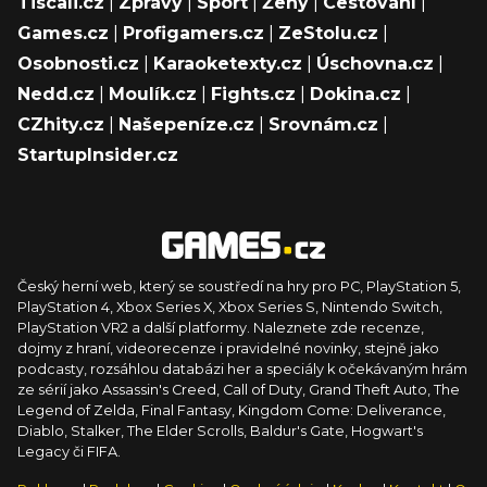
Tiscali.cz
|
Zprávy
|
Sport
|
Ženy
|
Cestování
|
Games.cz
|
Profigamers.cz
|
ZeStolu.cz
|
Osobnosti.cz
|
Karaoketexty.cz
|
Úschovna.cz
|
Nedd.cz
|
Moulík.cz
|
Fights.cz
|
Dokina.cz
|
CZhity.cz
|
Našepeníze.cz
|
Srovnám.cz
|
StartupInsider.cz
Český herní web, který se soustředí na hry pro PC, PlayStation 5,
PlayStation 4, Xbox Series X, Xbox Series S, Nintendo Switch,
PlayStation VR2 a další platformy. Naleznete zde recenze,
dojmy z hraní, videorecenze i pravidelné novinky, stejně jako
podcasty, rozsáhlou databázi her a speciály k očekávaným hrám
ze sérií jako Assassin's Creed, Call of Duty, Grand Theft Auto, The
Legend of Zelda, Final Fantasy, Kingdom Come: Deliverance,
Diablo, Stalker, The Elder Scrolls, Baldur's Gate, Hogwart's
Legacy či FIFA.