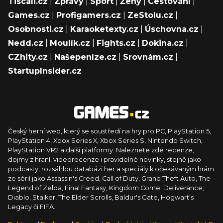
Tiscali.cz
|
Zprávy
|
Sport
|
Ženy
|
Cestování
|
Games.cz
|
Profigamers.cz
|
ZeStolu.cz
|
Osobnosti.cz
|
Karaoketexty.cz
|
Úschovna.cz
|
Nedd.cz
|
Moulík.cz
|
Fights.cz
|
Dokina.cz
|
CZhity.cz
|
Našepeníze.cz
|
Srovnám.cz
|
StartupInsider.cz
Český herní web, který se soustředí na hry pro PC, PlayStation 5,
PlayStation 4, Xbox Series X, Xbox Series S, Nintendo Switch,
PlayStation VR2 a další platformy. Naleznete zde recenze,
dojmy z hraní, videorecenze i pravidelné novinky, stejně jako
podcasty, rozsáhlou databázi her a speciály k očekávaným hrám
ze sérií jako Assassin's Creed, Call of Duty, Grand Theft Auto, The
Legend of Zelda, Final Fantasy, Kingdom Come: Deliverance,
Diablo, Stalker, The Elder Scrolls, Baldur's Gate, Hogwart's
Legacy či FIFA.