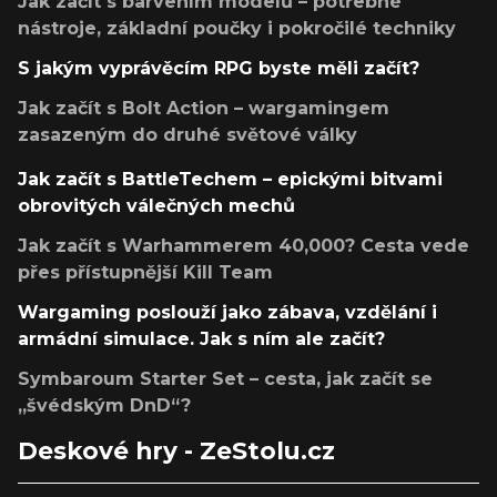
Jak začít s barvením modelů – potřebné
nástroje, základní poučky i pokročilé techniky
S jakým vyprávěcím RPG byste měli začít?
Jak začít s Bolt Action – wargamingem
zasazeným do druhé světové války
Jak začít s BattleTechem – epickými bitvami
obrovitých válečných mechů
Jak začít s Warhammerem 40,000? Cesta vede
přes přístupnější Kill Team
Wargaming poslouží jako zábava, vzdělání i
armádní simulace. Jak s ním ale začít?
Symbaroum Starter Set – cesta, jak začít se
„švédským DnD“?
Deskové hry - ZeStolu.cz