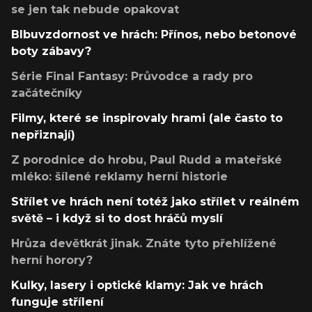
se jen tak nebude opakovat
Blbuvzdornost ve hrách: Přínos, nebo betonové
boty zábavy?
Série Final Fantasy: Průvodce a rady pro
začátečníky
Filmy, které se inspirovaly hrami (ale často to
nepřiznají)
Z porodnice do hrobu, Paul Rudd a mateřské
mléko: šílené reklamy herní historie
Střílet ve hrách není totéž jako střílet v reálném
světě – i když si to dost hráčů myslí
Hrůza devětkrát jinak. Znáte tyto přehlížené
herní horory?
Kulky, lasery i optické klamy: Jak ve hrách
funguje střílení