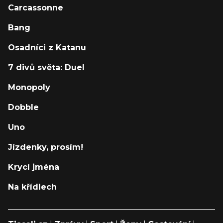
Carcassonne
Bang
Osadníci z Katanu
7 divů světa: Duel
Monopoly
Dobble
Uno
Jízdenky, prosím!
Krycí jména
Na křídlech