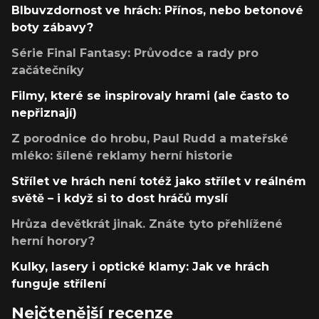
Blbuvzdornost ve hrách: Přínos, nebo betonové
boty zábavy?
Série Final Fantasy: Průvodce a rady pro
začátečníky
Filmy, které se inspirovaly hrami (ale často to
nepřiznají)
Z porodnice do hrobu, Paul Rudd a mateřské
mléko: šílené reklamy herní historie
Střílet ve hrách není totéž jako střílet v reálném
světě – i když si to dost hráčů myslí
Hrůza devětkrát jinak. Znáte tyto přehlížené
herní horory?
Kulky, lasery i optické klamy: Jak ve hrách
funguje střílení
Nejčtenější recenze