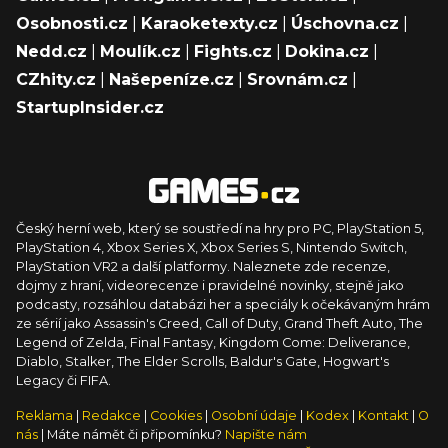
Osobnosti.cz
|
Karaoketexty.cz
|
Úschovna.cz
|
Nedd.cz
|
Moulík.cz
|
Fights.cz
|
Dokina.cz
|
CZhity.cz
|
Našepeníze.cz
|
Srovnám.cz
|
StartupInsider.cz
Český herní web, který se soustředí na hry pro PC, PlayStation 5,
PlayStation 4, Xbox Series X, Xbox Series S, Nintendo Switch,
PlayStation VR2 a další platformy. Naleznete zde recenze,
dojmy z hraní, videorecenze i pravidelné novinky, stejně jako
podcasty, rozsáhlou databázi her a speciály k očekávaným hrám
ze sérií jako Assassin's Creed, Call of Duty, Grand Theft Auto, The
Legend of Zelda, Final Fantasy, Kingdom Come: Deliverance,
Diablo, Stalker, The Elder Scrolls, Baldur's Gate, Hogwart's
Legacy či FIFA.
Reklama
|
Redakce
|
Cookies
|
Osobní údaje
|
Kodex
|
Kontakt
|
O
nás
| Máte námět či připomínku?
Napište nám