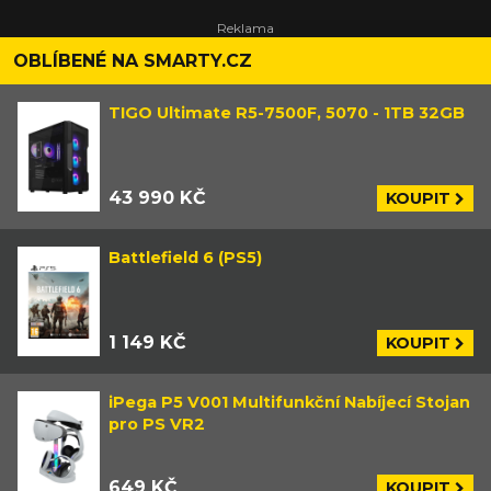
OBLÍBENÉ NA SMARTY.CZ
TIGO Ultimate R5-7500F, 5070 - 1TB 32GB
43 990 KČ
KOUPIT
Battlefield 6 (PS5)
1 149 KČ
KOUPIT
iPega P5 V001 Multifunkční Nabíjecí Stojan
pro PS VR2
649 KČ
KOUPIT