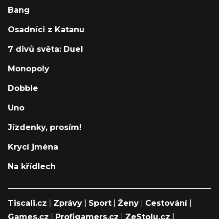
Bang
Osadníci z Katanu
7 divů světa: Duel
Monopoly
Dobble
Uno
Jízdenky, prosím!
Krycí jména
Na křídlech
Tiscali.cz
|
Zprávy
|
Sport
|
Ženy
|
Cestování
|
Games.cz
|
Profigamers.cz
|
ZeStolu.cz
|