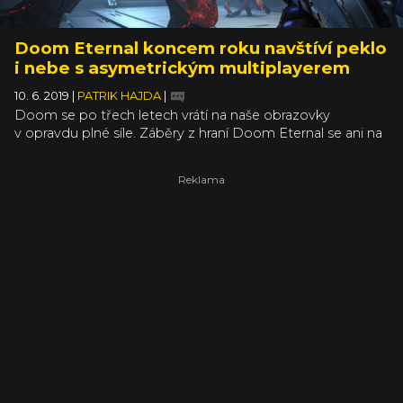
Doom Eternal koncem roku navštíví peklo
i nebe s asymetrickým multiplayerem
10. 6. 2019
|
PATRIK HAJDA
|
Doom se po třech letech vrátí na naše obrazovky
v opravdu plné síle. Záběry z hraní Doom Eternal se ani na
moment nezastaví, Slayer musí být neustále v pohybu,
aby jako jednočlenná armáda dokázal porazit všechny
démony (a možná i anděly), které se na něj valí ze všech
stran. Kromě singleplayerové části se představil i zbrusu
nový multiplayer.