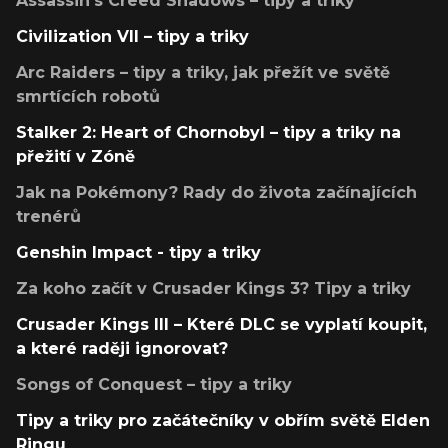
Assassin's Creed Shadows – tipy a triky
Civilization VII – tipy a triky
Arc Raiders – tipy a triky, jak přežít ve světě
smrtících robotů
Stalker 2: Heart of Chornobyl – tipy a triky na
přežití v Zóně
Jak na Pokémony? Rady do života začínajících
trenérů
Genshin Impact - tipy a triky
Za koho začít v Crusader Kings 3? Tipy a triky
Crusader Kings III – Které DLC se vyplatí koupit,
a které raději ignorovat?
Songs of Conquest – tipy a triky
Tipy a triky pro začátečníky v obřím světě Elden
Ringu