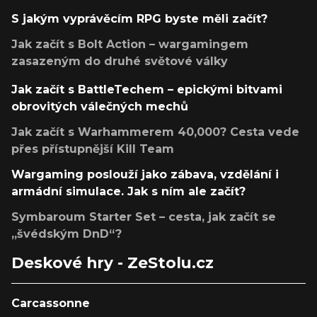
S jakým vyprávěcím RPG byste měli začít?
Jak začít s Bolt Action – wargamingem
zasazeným do druhé světové války
Jak začít s BattleTechem – epickými bitvami
obrovitých válečných mechů
Jak začít s Warhammerem 40,000? Cesta vede
přes přístupnější Kill Team
Wargaming poslouží jako zábava, vzdělání i
armádní simulace. Jak s ním ale začít?
Symbaroum Starter Set – cesta, jak začít se
„švédským DnD“?
Deskové hry - ZeStolu.cz
Carcassonne