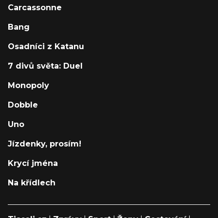
Carcassonne
Bang
Osadníci z Katanu
7 divů světa: Duel
Monopoly
Dobble
Uno
Jízdenky, prosím!
Krycí jména
Na křídlech