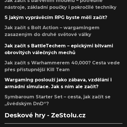
Jak začít s barvením modelů – potřebné
nástroje, základní poučky i pokročilé techniky
S jakým vyprávěcím RPG byste měli začít?
Jak začít s Bolt Action – wargamingem
zasazeným do druhé světové války
Jak začít s BattleTechem – epickými bitvami
obrovitých válečných mechů
Jak začít s Warhammerem 40,000? Cesta vede
přes přístupnější Kill Team
Wargaming poslouží jako zábava, vzdělání i
armádní simulace. Jak s ním ale začít?
Symbaroum Starter Set – cesta, jak začít se
„švédským DnD“?
Deskové hry - ZeStolu.cz