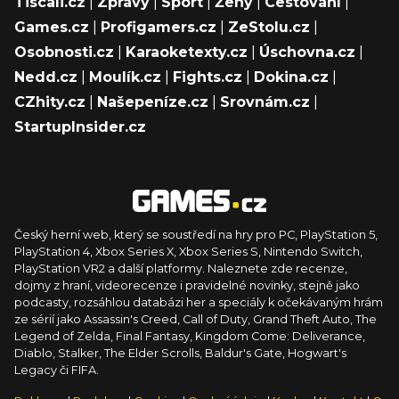
Tiscali.cz
|
Zprávy
|
Sport
|
Ženy
|
Cestování
|
Games.cz
|
Profigamers.cz
|
ZeStolu.cz
|
Osobnosti.cz
|
Karaoketexty.cz
|
Úschovna.cz
|
Nedd.cz
|
Moulík.cz
|
Fights.cz
|
Dokina.cz
|
CZhity.cz
|
Našepeníze.cz
|
Srovnám.cz
|
StartupInsider.cz
Český herní web, který se soustředí na hry pro PC, PlayStation 5,
PlayStation 4, Xbox Series X, Xbox Series S, Nintendo Switch,
PlayStation VR2 a další platformy. Naleznete zde recenze,
dojmy z hraní, videorecenze i pravidelné novinky, stejně jako
podcasty, rozsáhlou databázi her a speciály k očekávaným hrám
ze sérií jako Assassin's Creed, Call of Duty, Grand Theft Auto, The
Legend of Zelda, Final Fantasy, Kingdom Come: Deliverance,
Diablo, Stalker, The Elder Scrolls, Baldur's Gate, Hogwart's
Legacy či FIFA.