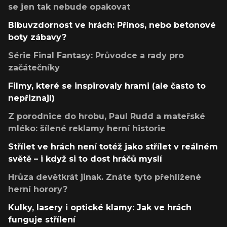
se jen tak nebude opakovat
Blbuvzdornost ve hrách: Přínos, nebo betonové
boty zábavy?
Série Final Fantasy: Průvodce a rady pro
začátečníky
Filmy, které se inspirovaly hrami (ale často to
nepřiznají)
Z porodnice do hrobu, Paul Rudd a mateřské
mléko: šílené reklamy herní historie
Střílet ve hrách není totéž jako střílet v reálném
světě – i když si to dost hráčů myslí
Hrůza devětkrát jinak. Znáte tyto přehlížené
herní horory?
Kulky, lasery i optické klamy: Jak ve hrách
funguje střílení