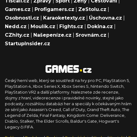
Tiscali.cz
|
Zprávy
|
Sport
|
Ženy
|
Cestování
|
Games.cz
|
Profigamers.cz
|
ZeStolu.cz
|
Osobnosti.cz
|
Karaoketexty.cz
|
Úschovna.cz
|
Nedd.cz
|
Moulík.cz
|
Fights.cz
|
Dokina.cz
|
CZhity.cz
|
Našepeníze.cz
|
Srovnám.cz
|
StartupInsider.cz
Český herní web, který se soustředí na hry pro PC, PlayStation 5,
PlayStation 4, Xbox Series X, Xbox Series S, Nintendo Switch,
PlayStation VR2 a další platformy. Naleznete zde recenze,
dojmy z hraní, videorecenze i pravidelné novinky, stejně jako
podcasty, rozsáhlou databázi her a speciály k očekávaným hrám
ze sérií jako Assassin's Creed, Call of Duty, Grand Theft Auto, The
Legend of Zelda, Final Fantasy, Kingdom Come: Deliverance,
Diablo, Stalker, The Elder Scrolls, Baldur's Gate, Hogwart's
Legacy či FIFA.