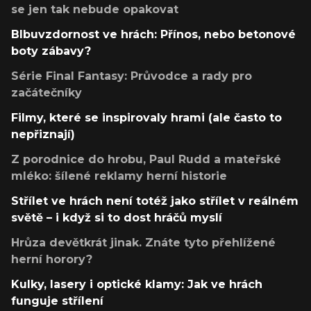
se jen tak nebude opakovat
Blbuvzdornost ve hrách: Přínos, nebo betonové
boty zábavy?
Série Final Fantasy: Průvodce a rady pro
začátečníky
Filmy, které se inspirovaly hrami (ale často to
nepřiznají)
Z porodnice do hrobu, Paul Rudd a mateřské
mléko: šílené reklamy herní historie
Střílet ve hrách není totéž jako střílet v reálném
světě – i když si to dost hráčů myslí
Hrůza devětkrát jinak. Znáte tyto přehlížené
herní horory?
Kulky, lasery i optické klamy: Jak ve hrách
funguje střílení