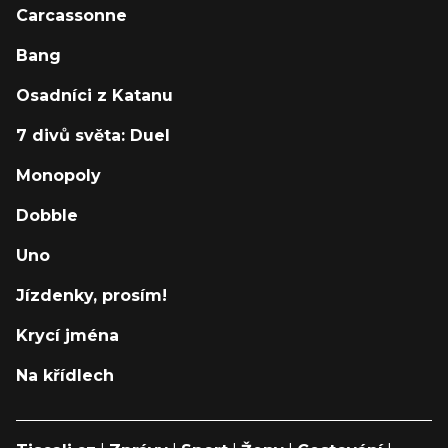
Carcassonne
Bang
Osadníci z Katanu
7 divů světa: Duel
Monopoly
Dobble
Uno
Jízdenky, prosím!
Krycí jména
Na křídlech