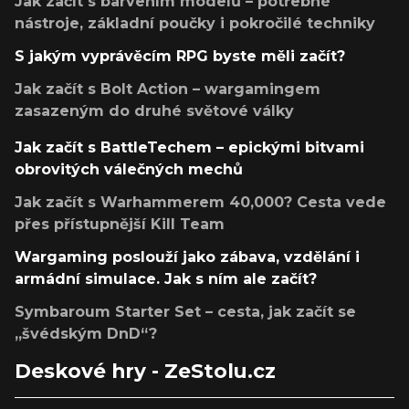
Jak začít s barvením modelů – potřebné
nástroje, základní poučky i pokročilé techniky
S jakým vyprávěcím RPG byste měli začít?
Jak začít s Bolt Action – wargamingem
zasazeným do druhé světové války
Jak začít s BattleTechem – epickými bitvami
obrovitých válečných mechů
Jak začít s Warhammerem 40,000? Cesta vede
přes přístupnější Kill Team
Wargaming poslouží jako zábava, vzdělání i
armádní simulace. Jak s ním ale začít?
Symbaroum Starter Set – cesta, jak začít se
„švédským DnD“?
Deskové hry - ZeStolu.cz