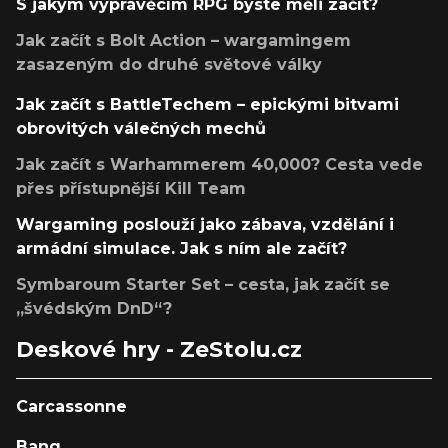
S jakým vyprávěcím RPG byste měli začít?
Jak začít s Bolt Action – wargamingem
zasazeným do druhé světové války
Jak začít s BattleTechem – epickými bitvami
obrovitých válečných mechů
Jak začít s Warhammerem 40,000? Cesta vede
přes přístupnější Kill Team
Wargaming poslouží jako zábava, vzdělání i
armádní simulace. Jak s ním ale začít?
Symbaroum Starter Set – cesta, jak začít se
„švédským DnD“?
Deskové hry - ZeStolu.cz
Carcassonne
Bang