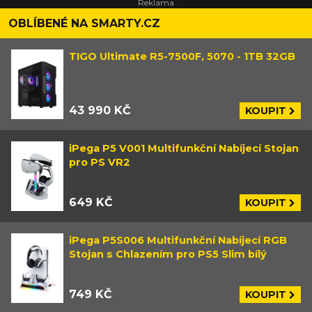
OBLÍBENÉ NA SMARTY.CZ
TIGO Ultimate R5-7500F, 5070 - 1TB 32GB
43 990 KČ
KOUPIT
iPega P5 V001 Multifunkční Nabíjecí Stojan
pro PS VR2
649 KČ
KOUPIT
iPega P5S006 Multifunkční Nabíjecí RGB
Stojan s Chlazením pro PS5 Slim bílý
749 KČ
KOUPIT