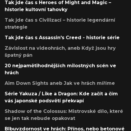
Tak jde čas s Heroes of Might and Magic –
historie kultovní tahovky
Tak jde čas s Civilizací – historie legendární
strategie
Tak jde čas s Assassin's Creed - historie série
Závislost na videohrách, aneb Když jsou hry
špatný pán
20 nejpamětihodnějších milostných scén ve
hrách
Aim Down Sights aneb Jak ve hrách míříme
Série Yakuza / Like a Dragon: Kde začít a čím
vás japonské podsvětí překvapí
Shadow of the Colossus: Mistrovské dílo, které
se jen tak nebude opakovat
Blbuvzdornost ve hrách: Přínos, nebo betonové