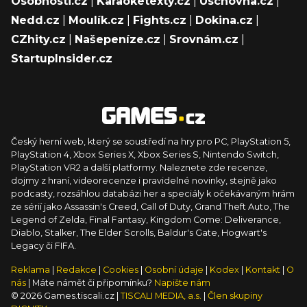
Osobnosti.cz
|
Karaoketexty.cz
|
Úschovna.cz
|
Nedd.cz
|
Moulík.cz
|
Fights.cz
|
Dokina.cz
|
CZhity.cz
|
Našepeníze.cz
|
Srovnám.cz
|
StartupInsider.cz
Český herní web, který se soustředí na hry pro PC, PlayStation 5,
PlayStation 4, Xbox Series X, Xbox Series S, Nintendo Switch,
PlayStation VR2 a další platformy. Naleznete zde recenze,
dojmy z hraní, videorecenze i pravidelné novinky, stejně jako
podcasty, rozsáhlou databázi her a speciály k očekávaným hrám
ze sérií jako Assassin's Creed, Call of Duty, Grand Theft Auto, The
Legend of Zelda, Final Fantasy, Kingdom Come: Deliverance,
Diablo, Stalker, The Elder Scrolls, Baldur's Gate, Hogwart's
Legacy či FIFA.
Reklama
|
Redakce
|
Cookies
|
Osobní údaje
|
Kodex
|
Kontakt
|
O
nás
| Máte námět či připomínku?
Napište nám
© 2026 Games.tiscali.cz |
TISCALI MEDIA, a.s.
|
Člen skupiny