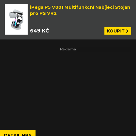
iPega P5 V001 Multifunkční Nabíjecí Stojan
pro PS VR2
649 KČ
KOUPIT
DETAIL HRY