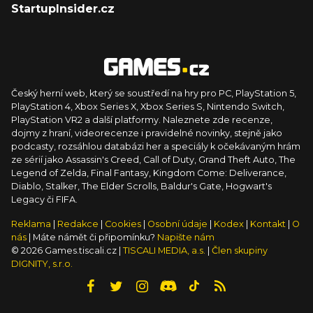
StartupInsider.cz
Český herní web, který se soustředí na hry pro PC, PlayStation 5,
PlayStation 4, Xbox Series X, Xbox Series S, Nintendo Switch,
PlayStation VR2 a další platformy. Naleznete zde recenze,
dojmy z hraní, videorecenze i pravidelné novinky, stejně jako
podcasty, rozsáhlou databázi her a speciály k očekávaným hrám
ze sérií jako Assassin's Creed, Call of Duty, Grand Theft Auto, The
Legend of Zelda, Final Fantasy, Kingdom Come: Deliverance,
Diablo, Stalker, The Elder Scrolls, Baldur's Gate, Hogwart's
Legacy či FIFA.
Reklama
|
Redakce
|
Cookies
|
Osobní údaje
|
Kodex
|
Kontakt
|
O
nás
| Máte námět či připomínku?
Napište nám
© 2026 Games.tiscali.cz |
TISCALI MEDIA, a.s.
|
Člen skupiny
DIGNITY, s.r.o.