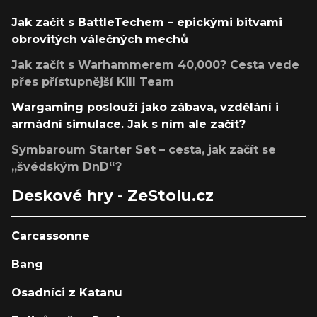
Jak začít s BattleTechem – epickými bitvami
obrovitých válečných mechů
Jak začít s Warhammerem 40,000? Cesta vede
přes přístupnější Kill Team
Wargaming poslouží jako zábava, vzdělání i
armádní simulace. Jak s ním ale začít?
Symbaroum Starter Set – cesta, jak začít se
„švédským DnD“?
Deskové hry - ZeStolu.cz
Carcassonne
Bang
Osadníci z Katanu