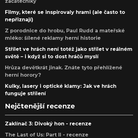
začátečníky
Filmy, které se inspirovaly hrami (ale často to
nepřiznají)
Z porodnice do hrobu, Paul Rudd a mateřské
mléko: šílené reklamy herní historie
Střílet ve hrách není totéž jako střílet v reálném
světě – i když si to dost hráčů myslí
Hrůza devětkrát jinak. Znáte tyto přehlížené
herní horory?
Kulky, lasery i optické klamy: Jak ve hrách
funguje střílení
Nejčtenější recenze
Zaklínač 3: Divoký hon - recenze
The Last of Us: Part II - recenze