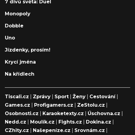
7 divů světa: Duel
Monopoly
Dobble
Uno
Jízdenky, prosím!
Krycí jména
Na křídlech
Tiscali.cz
|
Zprávy
|
Sport
|
Ženy
|
Cestování
|
Games.cz
|
Profigamers.cz
|
ZeStolu.cz
|
Osobnosti.cz
|
Karaoketexty.cz
|
Úschovna.cz
|
Nedd.cz
|
Moulík.cz
|
Fights.cz
|
Dokina.cz
|
CZhity.cz
|
Našepeníze.cz
|
Srovnám.cz
|