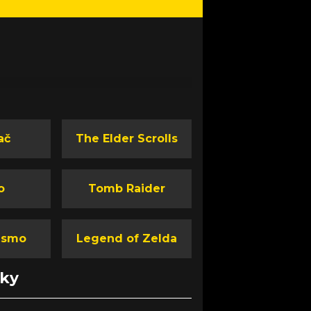
ač
The Elder Scrolls
o
Tomb Raider
ismo
Legend of Zelda
nky