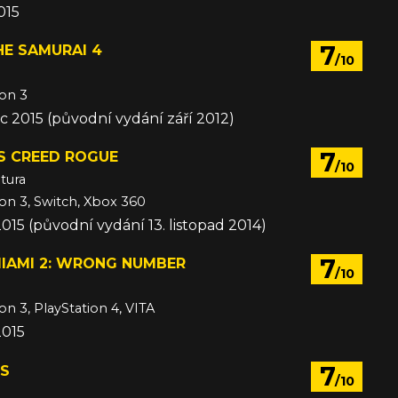
015
7
HE SAMURAI 4
/10
ion 3
c 2015 (původní vydání září 2012)
7
S CREED ROGUE
/10
tura
ion 3, Switch, Xbox 360
2015 (původní vydání 13. listopad 2014)
7
MIAMI 2: WRONG NUMBER
/10
on 3, PlayStation 4, VITA
2015
7
RS
/10