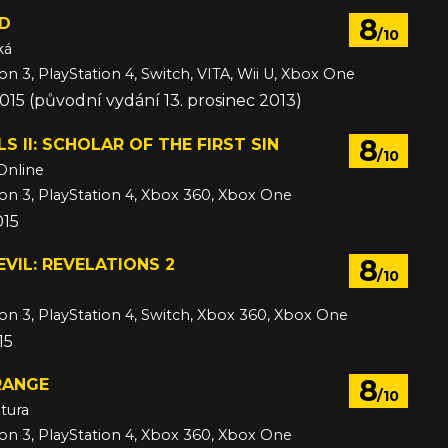
8
D
/10
ká
on 3, PlayStation 4, Switch, VITA, Wii U, Xbox One
015 (původní vydání 13. prosinec 2013)
8
S II: SCHOLAR OF THE FIRST SIN
/10
Online
ion 3, PlayStation 4, Xbox 360, Xbox One
015
8
EVIL: REVELATIONS 2
/10
ion 3, PlayStation 4, Switch, Xbox 360, Xbox One
15
8
TRANGE
/10
tura
ion 3, PlayStation 4, Xbox 360, Xbox One