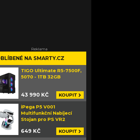
BLÍBENÉ NA SMARTY.CZ
TIGO Ultimate R5-7500F,
5070 - 1TB 32GB
43 990 KČ
KOUPIT
iPega P5 V001
Multifunkční Nabíjecí
Stojan pro PS VR2
649 KČ
KOUPIT