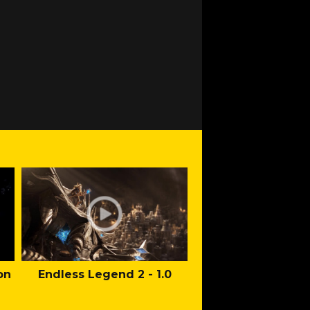
on
Endless Legend 2 - 1.0
Mafia: The Old Co
Man of Honor Ga