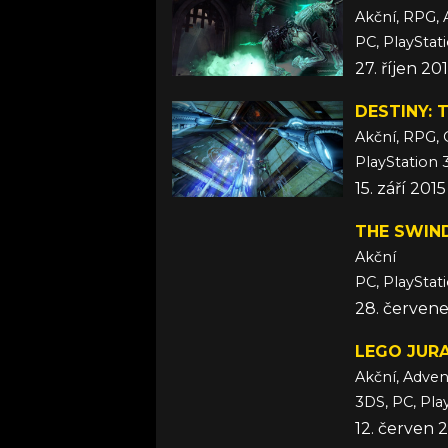
Akční, RPG, 
PC, PlayStat
27. říjen 2
DESTINY: 
Akční, RPG, 
PlayStation 
15. září 2015
THE SWIN
Akční
PC, PlayStati
28. červene
LEGO JUR
Akční, Adven
12. červen 