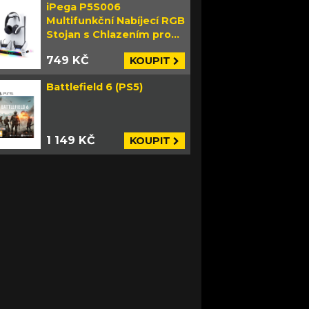
iPega P5S006
Multifunkční Nabíjecí RGB
Stojan s Chlazením pro
PS5 Slim bílý
749 KČ
KOUPIT
Battlefield 6 (PS5)
1 149 KČ
KOUPIT