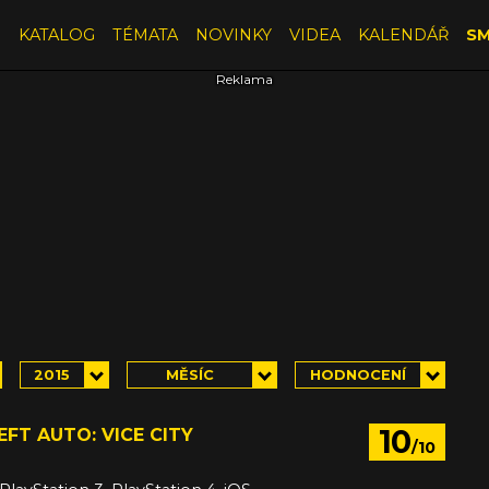
E
KATALOG
TÉMATA
NOVINKY
VIDEA
KALENDÁŘ
SM
2015
MĚSÍC
HODNOCENÍ
10
FT AUTO: VICE CITY
/10