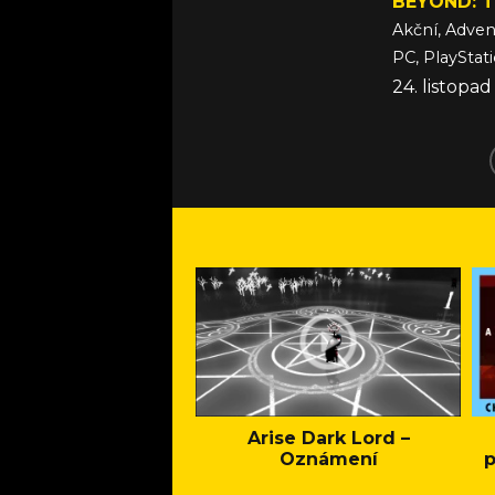
BEYOND: 
Akční, Adven
PC, PlayStati
24. listopad
Arise Dark Lord –
Oznámení
p