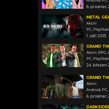
Android, PC, 
6. prosinec
METAL GEA
Akční
PC, PlayStat
1. září 2015
GRAND THE
Akční, RPG, 
24. březen 
GRAND TH
Akční
Android, PC,
6. prosinec
DARKSIDER