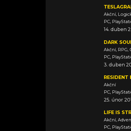
TESLAGRA
Akční, Logic
PC, PlayStati
14. duben 2
DARK SOUL
Akční, RPG, 
PC, PlayStat
3. duben 2
RESIDENT 
Akční
PC, PlayStat
25. únor 20
LIFE IS S
Akční, Adven
PC, PlayStat