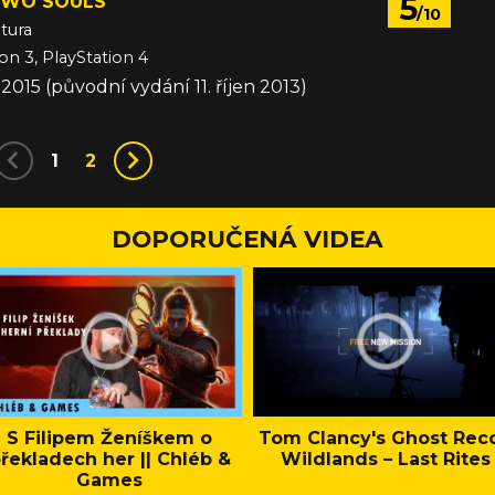
5
TWO SOULS
/10
tura
on 3, PlayStation 4
 2015 (původní vydání 11. říjen 2013)
1
2
DOPORUČENÁ VIDEA
S Filipem Ženíškem o
Tom Clancy's Ghost Rec
řekladech her || Chléb &
Wildlands – Last Rites
Games