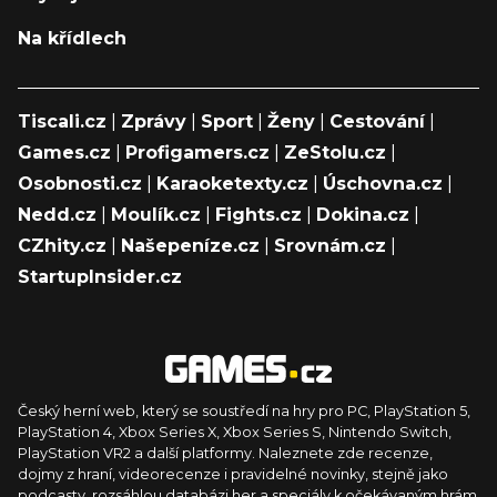
Na křídlech
Tiscali.cz
|
Zprávy
|
Sport
|
Ženy
|
Cestování
|
Games.cz
|
Profigamers.cz
|
ZeStolu.cz
|
Osobnosti.cz
|
Karaoketexty.cz
|
Úschovna.cz
|
Nedd.cz
|
Moulík.cz
|
Fights.cz
|
Dokina.cz
|
CZhity.cz
|
Našepeníze.cz
|
Srovnám.cz
|
StartupInsider.cz
Český herní web, který se soustředí na hry pro PC, PlayStation 5,
PlayStation 4, Xbox Series X, Xbox Series S, Nintendo Switch,
PlayStation VR2 a další platformy. Naleznete zde recenze,
dojmy z hraní, videorecenze i pravidelné novinky, stejně jako
podcasty, rozsáhlou databázi her a speciály k očekávaným hrám