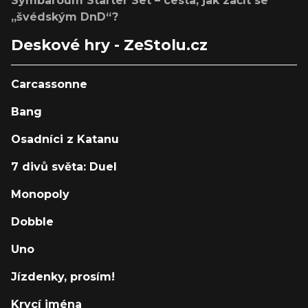
Symbaroum Starter Set – cesta, jak začít se
„švédským DnD“?
Deskové hry - ZeStolu.cz
Carcassonne
Bang
Osadníci z Katanu
7 divů světa: Duel
Monopoly
Dobble
Uno
Jízdenky, prosím!
Krycí jména