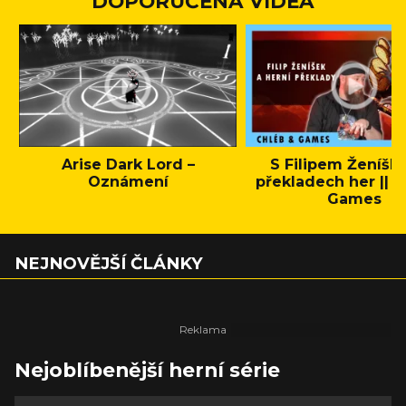
DOPORUČENÁ VIDEA
Arise Dark Lord –
S Filipem Ženíšk
Oznámení
překladech her || C
Games
NEJNOVĚJŠÍ ČLÁNKY
Nejoblíbenější herní série