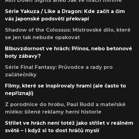
Aim Down Sights aneb Jak ve hrách míříme
Série Yakuza / Like a Dragon: Kde začít a čím
vás japonské podsvětí překvapí
Shadow of the Colossus: Mistrovské dílo, které
se jen tak nebude opakovat
Blbuvzdornost ve hrách: Přínos, nebo betonové
boty zábavy?
Série Final Fantasy: Průvodce a rady pro
začátečníky
Filmy, které se inspirovaly hrami (ale často to
nepřiznají)
Z porodnice do hrobu, Paul Rudd a mateřské
mléko: šílené reklamy herní historie
Střílet ve hrách není totéž jako střílet v reálném
světě – i když si to dost hráčů myslí