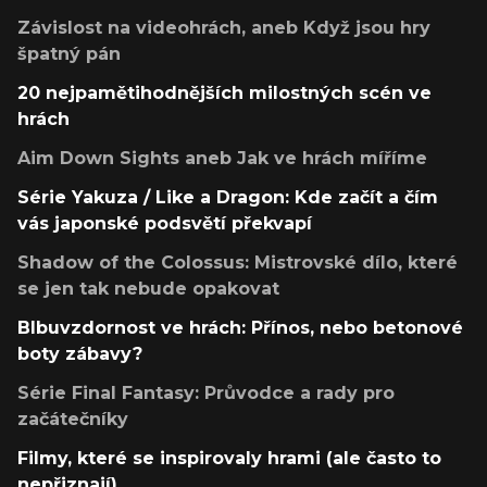
Závislost na videohrách, aneb Když jsou hry
špatný pán
20 nejpamětihodnějších milostných scén ve
hrách
Aim Down Sights aneb Jak ve hrách míříme
Série Yakuza / Like a Dragon: Kde začít a čím
vás japonské podsvětí překvapí
Shadow of the Colossus: Mistrovské dílo, které
se jen tak nebude opakovat
Blbuvzdornost ve hrách: Přínos, nebo betonové
boty zábavy?
Série Final Fantasy: Průvodce a rady pro
začátečníky
Filmy, které se inspirovaly hrami (ale často to
nepřiznají)