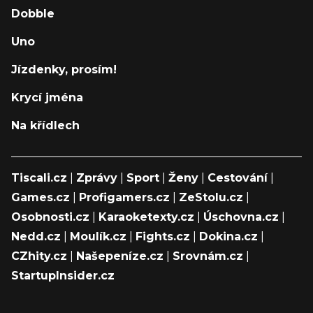
Dobble
Uno
Jízdenky, prosím!
Krycí jména
Na křídlech
Tiscali.cz
|
Zprávy
|
Sport
|
Ženy
|
Cestování
|
Games.cz
|
Profigamers.cz
|
ZeStolu.cz
|
Osobnosti.cz
|
Karaoketexty.cz
|
Úschovna.cz
|
Nedd.cz
|
Moulík.cz
|
Fights.cz
|
Dokina.cz
|
CZhity.cz
|
Našepeníze.cz
|
Srovnám.cz
|
StartupInsider.cz