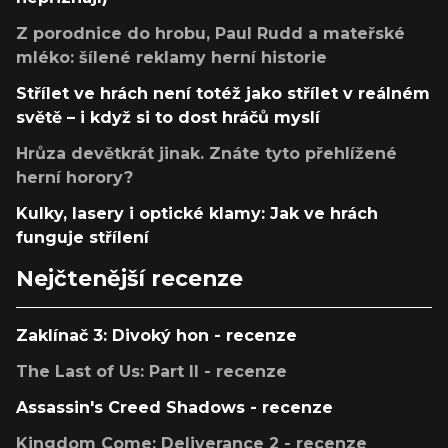
Z porodnice do hrobu, Paul Rudd a mateřské
mléko: šílené reklamy herní historie
Střílet ve hrách není totéž jako střílet v reálném
světě – i když si to dost hráčů myslí
Hrůza devětkrát jinak. Znáte tyto přehlížené
herní horory?
Kulky, lasery i optické klamy: Jak ve hrách
funguje střílení
Nejčtenější recenze
Zaklínač 3: Divoký hon - recenze
The Last of Us: Part II - recenze
Assassin's Creed Shadows - recenze
Kingdom Come: Deliverance 2 - recenze