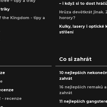
ree – tipy a triky
– i když si to dost hráč
triky
Hrůza devětkrát jinak. 
 the Kingdom - tipy a
horory?
Kulky, lasery i optické
y
střílení
y
Co si zahrát
nze
10 nejlepších nekonečn
zahrát
ze
16 nejlepších remaků a
recenze
zahrát
 - recenze
11 nejlepších gangstere