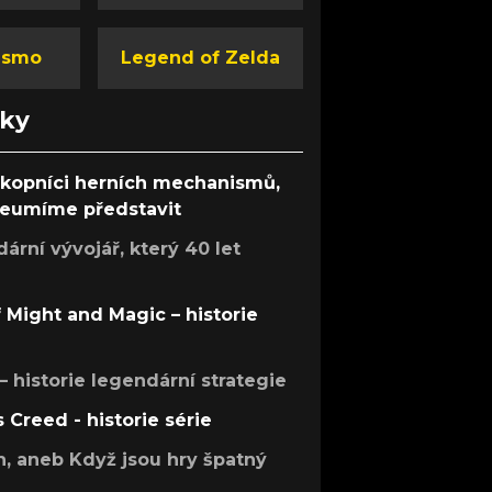
ismo
Legend of Zelda
nky
ůkopníci herních mechanismů,
 neumíme představit
rní vývojář, který 40 let
f Might and Magic – historie
 – historie legendární strategie
s Creed - historie série
h, aneb Když jsou hry špatný