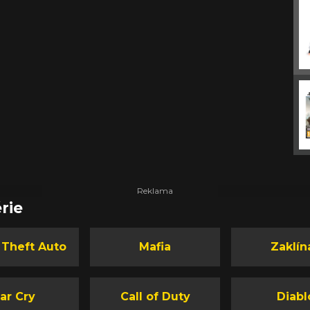
rie
 Theft Auto
Mafia
Zaklín
ar Cry
Call of Duty
Diabl