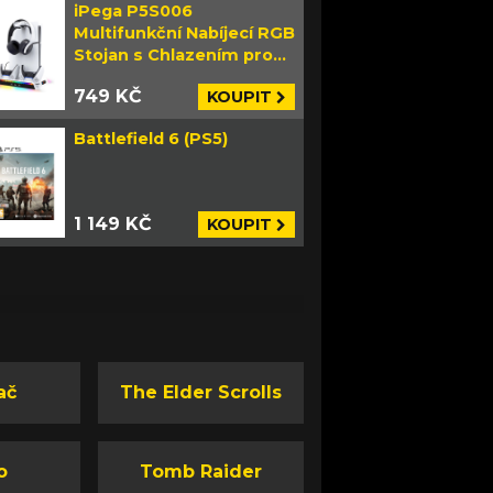
iPega P5S006
Multifunkční Nabíjecí RGB
Stojan s Chlazením pro
PS5 Slim bílý
749 KČ
KOUPIT
Battlefield 6 (PS5)
1 149 KČ
KOUPIT
ač
The Elder Scrolls
o
Tomb Raider