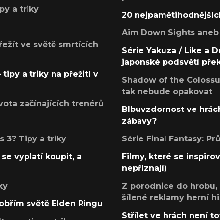
py a triky
20 nejpamětihodnějšíc
Aim Down Sights aneb 
přežít ve světě smrtících
Série Yakuza / Like a D
japonské podsvětí pře
tipy a triky na přežití v
Shadow of the Colossus
tak nebude opakovat
ota začínajících trenérů
Blbuvzdornost ve hrách
zábavy?
 3? Tipy a triky
Série Final Fantasy: P
se vyplatí koupit, a
Filmy, které se inspirov
nepřiznají)
ky
Z porodnice do hrobu,
šílené reklamy herní hi
v obřím světě Elden Ringu
Střílet ve hrách není to