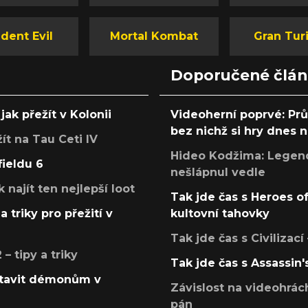
dent Evil
Mortal Kombat
Gran Tur
Doporučené člá
jak přežít v Kolonii
Videoherní poprvé: Pr
bez nichž si hry dnes
žít na Tau Ceti IV
Hideo Kodžima: Legendá
fieldu 6
nešlápnul vedle
k najít ten nejlepší loot
Tak jde čas s Heroes o
a triky pro přežití v
kultovní tahovky
Tak jde čas s Civilizací
 tipy a triky
Tak jde čas s Assassin'
postavit démonům v
Závislost na videohrác
pán