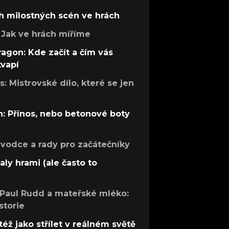
h milostných scén ve hrách
Jak ve hrách míříme
ragon: Kde začít a čím vás
kvapí
: Mistrovské dílo, které se jen
: Přínos, nebo betonové boty
růvodce a rady pro začátečníky
aly hrami (ale často to
 Paul Rudd a mateřské mléko:
storie
též jako střílet v reálném světě