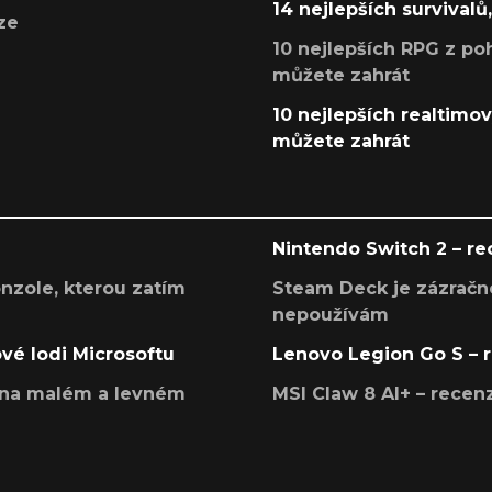
14 nejlepších survivalů
ze
10 nejlepších RPG z poh
můžete zahrát
10 nejlepších realtimový
můžete zahrát
Nintendo Switch 2 – r
onzole, kterou zatím
Steam Deck je zázračné
nepoužívám
ové lodi Microsoftu
Lenovo Legion Go S – 
í na malém a levném
MSI Claw 8 AI+ – rece