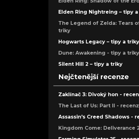
Elden Ring: Shadow of the Erdt
Elden Ring Nightreing – tipy a 
The Legend of Zelda: Tears of
triky
Hogwarts Legacy – tipy a trik
Dune: Awakening - tipy a trik
Silent Hill 2 – tipy a triky
Nejčtenější recenze
Zaklínač 3: Divoký hon - rece
The Last of Us: Part II - recen
Assassin's Creed Shadows - 
Kingdom Come: Deliverance 2