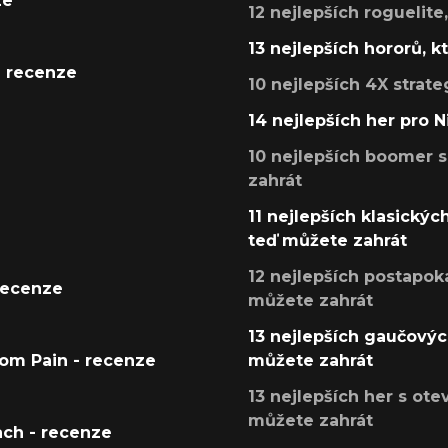
ze
12 nejlepších roguelite
13 nejlepších hororů, k
- recenze
10 nejlepších 4X strate
14 nejlepších her pro 
10 nejlepších boomer s
zahrát
11 nejlepších klasickýc
teď můžete zahrát
12 nejlepších postapoka
recenze
můžete zahrát
13 nejlepších gaučových
tom Pain - recenze
můžete zahrát
13 nejlepších her s ot
můžete zahrát
ach - recenze