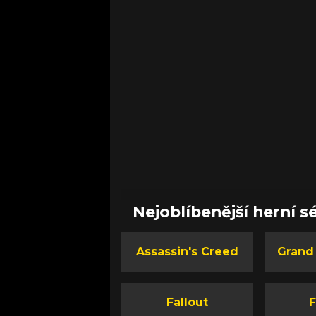
Nejoblíbenější herní sé
Assassin's Creed
Grand
Fallout
F