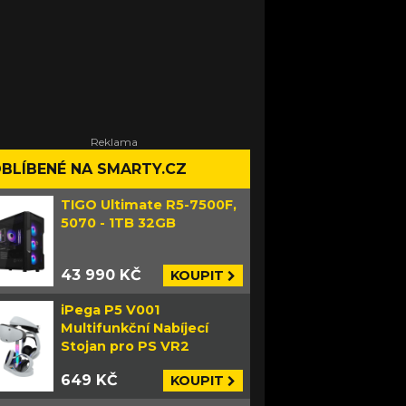
BLÍBENÉ NA SMARTY.CZ
TIGO Ultimate R5-7500F,
5070 - 1TB 32GB
43 990 KČ
KOUPIT
iPega P5 V001
Multifunkční Nabíjecí
Stojan pro PS VR2
649 KČ
KOUPIT