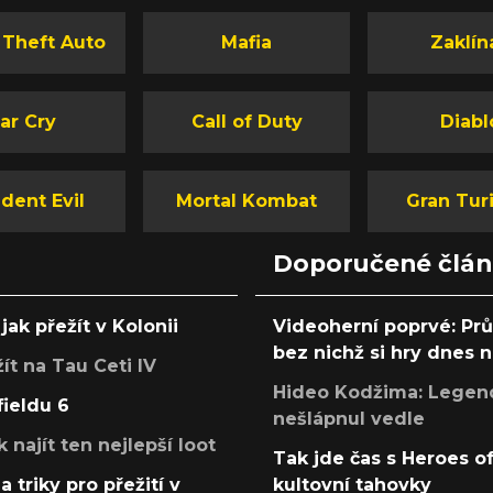
s svátky
řice
 Theft Auto
Mafia
Zaklín
Ryneš a
ícím:
ar Cry
Call of Duty
Diabl
dent Evil
Mortal Kombat
Gran Tur
Doporučené člá
jak přežít v Kolonii
Videoherní poprvé: Pr
bez nichž si hry dnes
žít na Tau Ceti IV
Hideo Kodžima: Legendá
fieldu 6
nešlápnul vedle
k najít ten nejlepší loot
Tak jde čas s Heroes o
a triky pro přežití v
kultovní tahovky