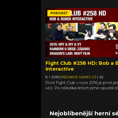
na konci března odejde první várce zá
dolarů. Pavel se pokusil shrnout, kam 
bavili naposledy. A s čím přispěli do d
PODCAST
Fight Club #258 HD: Bob a
Interactive
6. 1. 2016
|
REDAKCE GAMES.CZ
|
První Fight Club v roce 2016 je první ješ
věci. Po několika letech jsme opustili s
studio a vysíláme z nového, které je u
...přímo v redakci. Zatímco tedy bude
zatahovat vánočním jídlem zvětšené b
abychom se na pohovky, horko těžko
Nejoblíbenější herní sé
vměstnané mezi stoly, vůbec vešli, p