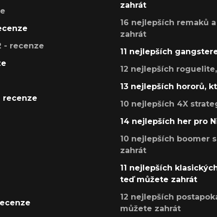
zahrát
ze
16 nejlepších remaků a
recenze
zahrát
 - recenze
11 nejlepších gangstere
ze
12 nejlepších roguelite
13 nejlepších hororů, k
- recenze
10 nejlepších 4X strate
14 nejlepších her pro 
10 nejlepších boomer s
zahrát
11 nejlepších klasickýc
teď můžete zahrát
12 nejlepších postapoka
recenze
můžete zahrát