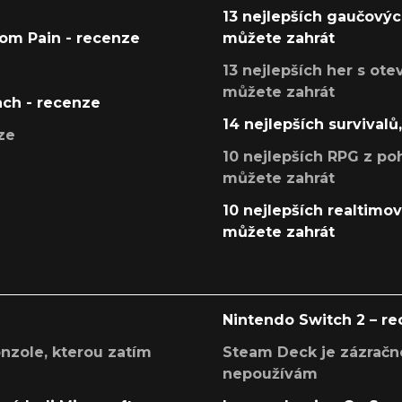
13 nejlepších gaučových
tom Pain - recenze
můžete zahrát
13 nejlepších her s ot
můžete zahrát
ach - recenze
14 nejlepších survivalů
ze
10 nejlepších RPG z poh
můžete zahrát
10 nejlepších realtimový
můžete zahrát
Nintendo Switch 2 – r
onzole, kterou zatím
Steam Deck je zázračné
nepoužívám