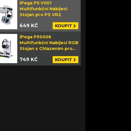
iPega P5 V001
Multifunkční Nabíjecí
Stojan pro PS VR2
649 KČ
KOUPIT
iPega P5S006
Multifunkční Nabíjecí RGB
Stojan s Chlazením pro
PS5 Slim bílý
749 KČ
KOUPIT