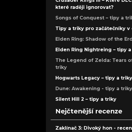
Crusader Kings III – Které DLC 
které raději ignorovat?
Songs of Conquest – tipy a tri
Tipy a triky pro začátečníky 
Elden Ring: Shadow of the Erdt
Elden Ring Nightreing – tipy a 
The Legend of Zelda: Tears of
triky
Hogwarts Legacy – tipy a trik
Dune: Awakening - tipy a trik
Silent Hill 2 – tipy a triky
Nejčtenější recenze
Zaklínač 3: Divoký hon - rece