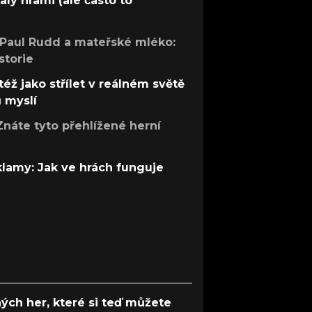
aly hrami (ale často to
 Paul Rudd a mateřské mléko:
storie
též jako střílet v reálném světě
ů myslí
Znáte tyto přehlížené herní
 klamy: Jak ve hrách funguje
ých her, které si teď můžete