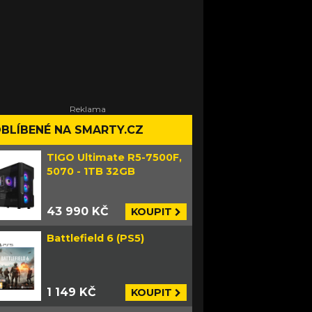
BLÍBENÉ NA SMARTY.CZ
TIGO Ultimate R5-7500F,
5070 - 1TB 32GB
43 990 KČ
KOUPIT
Battlefield 6 (PS5)
1 149 KČ
KOUPIT