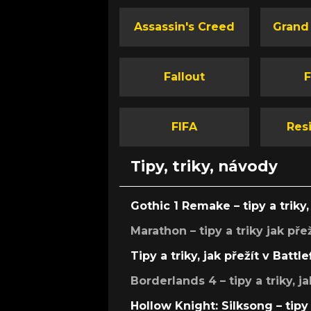
se také probrat témata, která nám pře
napadala za krk jako studený sníh. Čtve
Assassin's Creed
Grand
Pavel Dobrovský, Aleš Smutný, David 
Petr Poláček se budou bavit o následuj
Fallout
F
FIFA
Resi
Tipy, triky, návody
Gothic 1 Remake – tipy a triky, 
Marathon – tipy a triky jak pře
Tipy a triky, jak přežít v Battle
Borderlands 4 – tipy a triky, ja
Hollow Knight: Silksong – tipy 