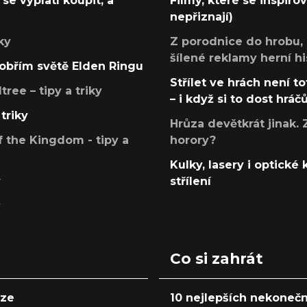
se vyplatí koupit, a
Filmy, které se inspirov
nepřiznají)
ky
Z porodnice do hrobu,
šílené reklamy herní hi
v obřím světě Elden Ringu
Střílet ve hrách není to
ree – tipy a triky
– i když si to dost hráč
triky
Hrůza devětkrát jinak. 
 the Kingdom - tipy a
horory?
Kulky, lasery i optické
y
střílení
y
Co si zahrát
nze
10 nejlepších nekonečn