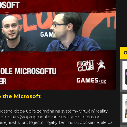
O
o the Microsoft
časné době upírá zejména na systémy virtuální reality
le probíhá vývoj augmentované reality HoloLens od
veřejnost si určitě ještě nějaký ten měsíc počkáme, ale už