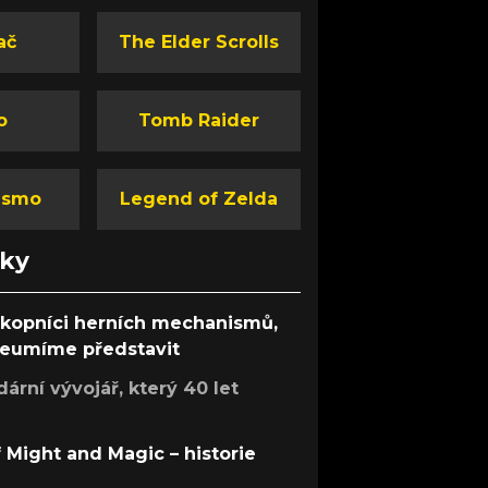
ač
The Elder Scrolls
o
Tomb Raider
ismo
Legend of Zelda
nky
ůkopníci herních mechanismů,
 neumíme představit
rní vývojář, který 40 let
f Might and Magic – historie