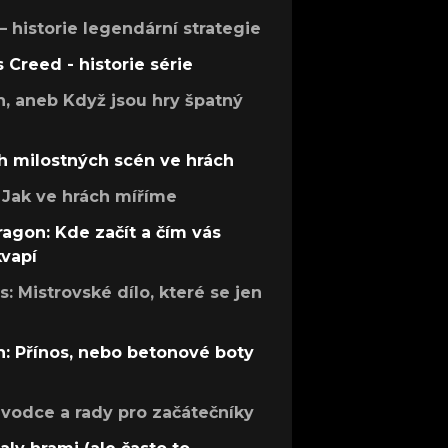
 – historie legendární strategie
s Creed - historie série
h, aneb Když jsou hry špatný
h milostných scén ve hrách
Jak ve hrách míříme
ragon: Kde začít a čím vás
kvapí
: Mistrovské dílo, které se jen
: Přínos, nebo betonové boty
růvodce a rady pro začátečníky