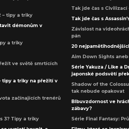
Tak jde čas s Civilizací
 tipy a triky
Tak jde čas s Assassin'
postavit démonům v
Závislost na videohrác
pán
py a triky
20 nejpamětihodnějšíc
Aim Down Sights aneb 
přežít ve světě smrtících
Série Yakuza / Like a D
japonské podsvětí pře
tipy a triky na přežití v
Shadow of the Colossus
tak nebude opakovat
ota začínajících trenérů
Blbuvzdornost ve hrách
zábavy?
 3? Tipy a triky
Série Final Fantasy: P