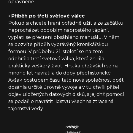
oprávněné.
•
Příběh po třetí světové válce
Pokud si chcete hraní pořádně užít a ze začátku
neprocházet obdobím naprostého tápání,
vyplatí se přečtení obsáhlého manuálu. V něm
se dozvíte příběh vyprávěný kronikářskou
formou. V průběhu 21. století se na zemi
odehrála třetí světová válka, která zničila
prakticky veškerý život. Hrstka přeživších se na
mnoho let navrátila do doby předhistorické.
Avšak postupem času tato nová společnost opět
dosáhla určité úrovně vývoje a v tu chvíli přišel
objev uložených datových disků, s jejichž pomocí
se podařilo navrátit lidstvu všechna ztracená
tajemství vědy.
zdroj:
zdroj:
zdroj:
tisková
tisková
tisková