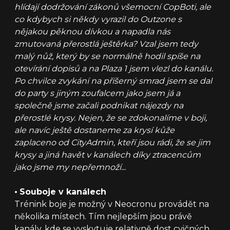
hlídají dodržování zákonů všemocní CopBoti, ale
co kdybych si někdy vyrazil do Outzone s
nějakou pěknou dívkou a napadla nás
zmutovaná přerostlá ještěrka? Vzal jsem tedy
malý nůž, který by se normálně hodil spíše na
otevírání dopisů a na Plaza 1 jsem vlezl do kanálu.
Po chvilce zvykání na příšerný smrad jsem se dal
do party s jiným zoufalcem jako jsem já a
společně jsme začali podnikat nájezdy na
přerostlé krysy. Nejen, že se zdokonalíme v boji,
ale navíc ještě dostaneme za krysí kůže
zaplaceno od CityAdmin, kteří jsou rádi, že se jim
krysy a jiná havět v kanálech díky ztracencům
jako jsme my nepřemnoží...
•
Souboje v kanálech
Trénink boje je možný v Neocronu provádět na
několika místech. Tím nejlepším jsou právě
kanály, kde se vyskytuje relativně dost cvičných