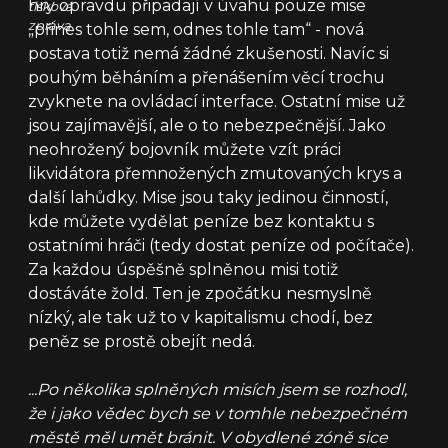
hry opravdu připadají v úvahu pouze mise
tisková
zpráva
„přines tohle sem, odnes tohle tam“ - nová
postava totiž nemá žádné zkušenosti. Navíc si
pouhým běháním a přenášením věcí trochu
zvyknete na ovládací interface. Ostatní mise už
jsou zajímavější, ale o to nebezpečnější. Jako
neohrožený bojovník můžete vzít práci
likvidátora přemnožených zmutovaných krys a
další lahůdky. Mise jsou taky jedinou činností,
kde můžete vydělat peníze bez kontaktu s
ostatními hráči (tedy dostat peníze od počítače).
Za každou úspěšně splněnou misi totiž
dostáváte žold. Ten je zpočátku nesmyslně
nízký, ale tak už to v kapitalismu chodí, bez
peněz se prostě obejít nedá.
...Po několika splněných misích jsem se rozhodl,
že i jako vědec bych se v tomhle nebezpečném
městě měl umět bránit. V obydlené zóně sice