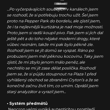
tisková
tisková
tisková
zpráva
zpráva
zpráva
...Po vyčerpávajících soubojích v kanálech jsem
se rozhodl, že si potřebuju trochu užít. Šel jsem
proto na Pepper Park do bordelu, ale zjistil jsem,
že i ta nejlevnější kurtizána je nad moje možnosti.
Proto jsem si radši koupil pivo. Pak jsem si jich dal
ještě pět a do toho nějaké moderní drogy, které
vůbec neznám, takže mi pak bylo pěkně zle.
Rozhodl jsem se jít domů se vyspat. Ráno po
probuzení jsem měl pěknou kocovinu. Taky jsem
zjistil, že mi zbylo jenom málo peněz, ale
nechtělo se mi jít zase dělat poslíčka. Rozhodl
jsem se, že si půjdu stoupnout na Plaza 1 před
vyhlášený obchod se zbraněmi Cryton’s a že se
konečně začnu živit tím, co umím. Oprášil jsem
starý analyzátor a vyrazil jsem...
•
Systém předmětů
Neocron velmi vyniká autenticitou prostředí.