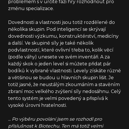
problémem s v určité fázi hry rozhodnout pro
změnu specializace.
Dovednosti a vlastnosti jsou totiž rozdělené do
několika skupin. Pod inteligencí se skrývají
dovednosti výzkumu, konstruktérství, medicíny
a další. Ve skupině síly je také několik
podvlastností, které ovlivní třeba to, kolik věcí
(podle váhy) unesete ve svém inventáři. A za
každý skok o jeden level si můžete přidat pár
bodíků k vybrané vlastnosti. Levely získáte různě
a většinou se budou u hlavních skupin lišit. Je
totiž jasné, že neustálým zkoumáním a stavěním
zbraní moc velkého zvýšení síly nedosáhnu. Celý
tento systém je velmi povedený a přispívá k
vysoké úrovni hratelnosti.
... Po výběru povolání jsem se rozhodl pro
příslušnost k Biotechu. Ten má totiž velmi