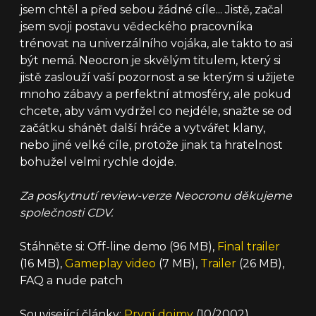
jsem chtěl a před sebou žádné cíle... Jistě, začal
jsem svoji postavu vědeckého pracovníka
trénovat na univerzálního vojáka, ale takto to asi
být nemá. Neocron je skvělým titulem, který si
jistě zaslouží vaší pozornost a se kterým si užijete
mnoho zábavy a perfektní atmosféry, ale pokud
chcete, aby vám vydržel co nejdéle, snažte se od
začátku shánět další hráče a vytvářet klany,
nebo jiné velké cíle, protože jinak ta hratelnost
bohužel velmi rychle dojde.
Za poskytnutí review-verze Neocronu děkujeme
společnosti CDV.
Stáhněte si: Off-line demo (96 MB),
Final trailer
(16 MB),
Gameplay video
(7 MB),
Trailer
(26 MB),
FAQ a nude patch
Související články:
První dojmy
(10/2002),