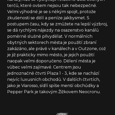
terčů, které ovšem nejsou tak nebezpečné.
Velmi výhodné je se s někým spojit, protože
zkušenosti se dělí a peníze jakbysmet. S
postupem času, kdy se zmůžete na lepší výzbroj,
se dá rychlými nájezdy na osazenstvo kanálů
poměrně slušně přivydělat. V normálních
obytných sektorech města je použití zbraní
zakázáno, ale právě v kanálech a v Outzone, což
je již prakticky mimo město, je jejich použití
naopak velmi doporučeno. Dělení města je
vůbec velmi zajímavé. Centrem jsou
jednoznačně čtvrti Plaza 1 - 3, kde se nachází
nejvíc luxusních obchodů. V dalších čtvrtích,
jako je Viarosso, sídlí spíše menší obchůdky a
Pepper Park je takovým Žižkovem Neocronu.
zdroj:
zdroj:
zdroj: