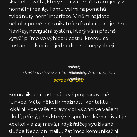
skvělého světa, který stojí za ten čas ukrojený z
normální reality. Tomu velmi napomáhá
zvládnutý herní interface. V něm najdete i
několik poměrně unikátních funkcí, jako je třeba
NavRay, navigační systém, který vám přesně
vytyčí přímo ve výhledu cestu, kterou se
dostanete k cíli nejjednodušeji a nejrychleji.
zdroj:
zdroj:
zdroj:
další obrázky z této hry najdete v sekci
tisková
tisková
tisková
zpráva
zpráva
zpráva
screenshotů
Komunikační část má také propracované
funkce. Máte několik možností kontaktu -
lokální, kde vaše zprávy vidí všichni ve vašem
okolí, přímý, přes který se spojíte s kýmkoliv ať je
kdekoliv a zajímavá, i když řidčeji využívaná
služba Neocron mailu. Zatímco komunikační