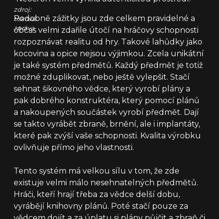
zdroj:
Podobně zážitky jsou zde celkem pravidelné a
tisková
zpráva
občas velmi zdařile útočí na hráčovy schopnosti
rozpoznávat realitu od hry. Takové lahůdky jako
kocovina a opice nejsou výjimkou. Zcela unikátní
je také systém předmětů. Každý předmět je totiž
možné zduplikovat, nebo ještě vylepšit. Stačí
sehnat šikovného vědce, který vyrobí plány a
pak dobrého konstruktéra, který pomocí plánů
a nakoupených součástek vyrobí předmět. Dají
se takto vyrábět zbraně, brnění, ale i implantáty,
které pak zvýší vaše schopnosti. Kvalita výrobku
ovlivňuje přímo jeho vlastnosti.
Tento systém má velkou sílu v tom, že zde
existuje velmi málo nesehnatelných předmětů.
Hráči, kteří hrají třeba za vědce delší dobu,
vyrábějí knihovny plánů. Poté stačí pouze za
vědcem dojít a za úplatu si plány půjčit a zbraň či