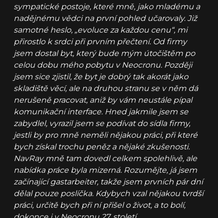
sympatické postoje, které mně, jako mladému a
nadějnému vědci na první pohled učarovaly. Již
samotné heslo, „evoluce za každou cenu“, mi
přirostlo k srdci při prvním přečtení. Od firmy
jsem dostal byt, který bude mým útočištěm po
celou dobu mého pobytu v Neocronu. Později
jsem sice zjistil, že byt je dobrý tak akorát jako
skladiště věcí, ale na druhou stranu se v něm dá
nerušeně pracovat, aniž by vám neustále pípal
komunikační interface. Hned jakmile jsem se
zabydlel, vyrazil jsem se podívat do sídla firmy,
jestli by pro mně neměli nějakou práci, při které
bych získal trochu peněz a nějaké zkušenosti.
NavRay mně tam dovedl celkem spolehlivě, ale
nabídka práce byla mizerná. Rozumějte, já jsem
začínající gastarbeiter, takže jsem prvních pár dní
dělal pouze poslíčka. Kdybych vzal nějakou tvrdší
práci, určitě bych při ní přišel o život, a to bolí,
dokonce i v Neocronu 27. století...