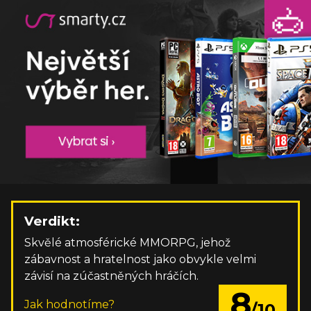
Verdikt:
Skvělé atmosférické MMORPG, jehož
zábavnost a hratelnost jako obvykle velmi
závisí na zúčastněných hráčích.
8
Jak hodnotíme?
/10