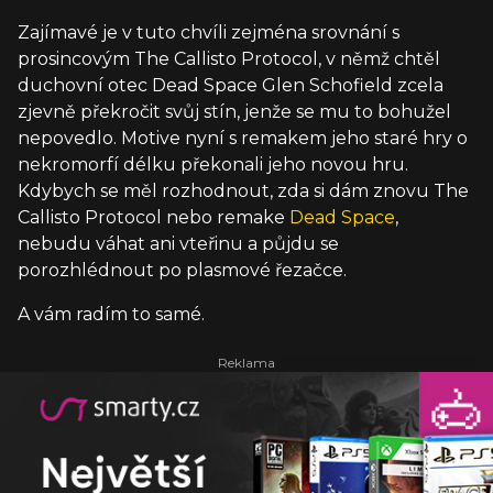
Zajímavé je v tuto chvíli zejména srovnání s
prosincovým The Callisto Protocol, v němž chtěl
duchovní otec Dead Space Glen Schofield zcela
zjevně překročit svůj stín, jenže se mu to bohužel
nepovedlo. Motive nyní s remakem jeho staré hry o
nekromorfí délku překonali jeho novou hru.
Kdybych se měl rozhodnout, zda si dám znovu The
Callisto Protocol nebo remake
Dead Space
,
nebudu váhat ani vteřinu a půjdu se
porozhlédnout po plasmové řezačce.
A vám radím to samé.