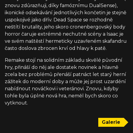
znovu zdůrazňuji, díky famóznímu DualSense),
ikonické odsekávání jednotlivých končetin je stejně
uspokojivé jako dřív. Dead Space se rozhodně
neštítí brutality, jeho skoro cronenbergovský body
horror čaruje extrémně nechutné scény a Isaac je
ve svém naštěstí hermeticky uzavřeném skafandru
často doslova zbrocen krví od hlavy k patě.
Remake stojí na solidním základu skvělé původní
hry, přináší do něj ale dostatek novinek a hlavně
zcela bez problémů přenáší patnáct let starý herní
zážitek do moderní doby a může jej prost uzardění
nabídnout nováčkovi i veteránovi. Znovu, kdyby
tohle byla úplně nová hra, neměl bych skoro co
vytknout.
Galerie