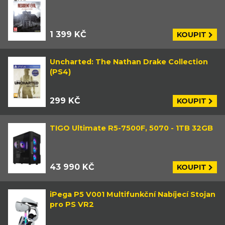
1 399 KČ
KOUPIT
Uncharted: The Nathan Drake Collection
(PS4)
299 KČ
KOUPIT
TIGO Ultimate R5-7500F, 5070 - 1TB 32GB
43 990 KČ
KOUPIT
iPega P5 V001 Multifunkční Nabíjecí Stojan
pro PS VR2