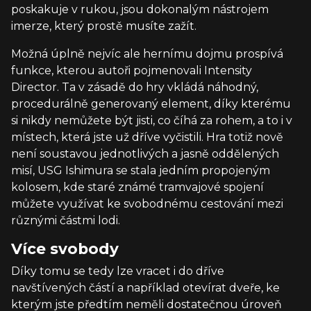
poskakuje v rukou, jsou dokonalým nástrojem
imerze, který prostě musíte zažít.
Možná úplně nejvíc ale hernímu dojmu prospívá
funkce, kterou autoři pojmenovali Intensity
Director. Ta v zásadě do hry vkládá náhodný,
procedurálně generovaný element, díky kterému
si nikdy nemůžete být jisti, co číhá za rohem, a to i v
místech, která jste už dříve vyčistili. Hra totiž nově
není soustavou jednotlivých a jasně oddělených
misí, USG Ishimura se stala jedním propojeným
kolosem, kde staré známé tramvajové spojení
můžete využívat ke svobodnému cestování mezi
různými částmi lodi.
Více svobody
Díky tomu se tedy lze vracet i do dříve
navštívených částí a například otevírat dveře, ke
kterým jste předtím neměli dostatečnou úroveň