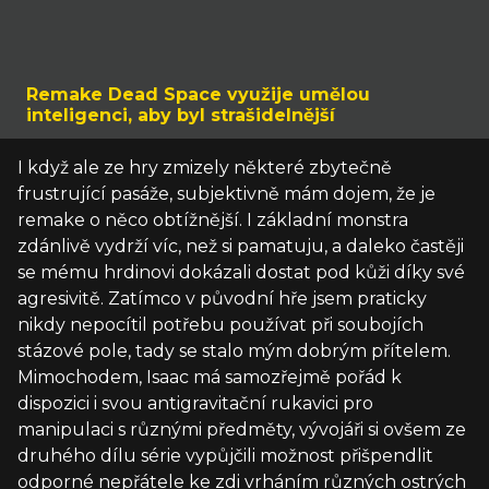
Remake Dead Space využije umělou
inteligenci, aby byl strašidelnější
I když ale ze hry zmizely některé zbytečně
frustrující pasáže, subjektivně mám dojem, že je
remake o něco obtížnější. I základní monstra
zdánlivě vydrží víc, než si pamatuju, a daleko častěji
se mému hrdinovi dokázali dostat pod kůži díky své
agresivitě. Zatímco v původní hře jsem praticky
nikdy nepocítil potřebu používat při soubojích
stázové pole, tady se stalo mým dobrým přítelem.
Mimochodem, Isaac má samozřejmě pořád k
dispozici i svou antigravitační rukavici pro
manipulaci s různými předměty, vývojáři si ovšem ze
druhého dílu série vypůjčili možnost přišpendlit
odporné nepřátele ke zdi vrháním různých ostrých