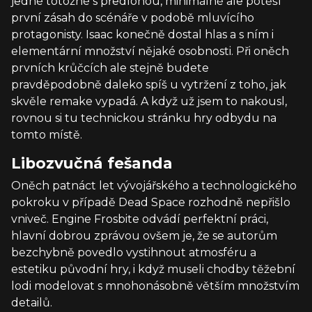
jedné totožné s předlohou, minimálně ale potěší
první zásah do scénáře v podobě mluvícího
protagonisty. Isaac konečně dostal hlas a s ním i
elementární množství nějaké osobnosti. Při oněch
prvních krůčcích ale stejně budete
pravděpodobně daleko spíš u vytržení z toho, jak
skvěle remake vypadá. A když už jsem to nakousl,
rovnou si tu technickou stránku hry odbydu na
tomto místě.
Libozvučná fešanda
Oněch patnáct let vývojářského a technologického
pokroku v případě Dead Space rozhodně nepřišlo
vniveč. Engine Frosbite odvádí perfektní práci,
hlavní dobrou zprávou ovšem je, že se autorům
bezchybně povedlo vystihnout atmosféru a
estetiku původní hry, i když museli chodby těžební
lodi modelovat s mnohonásobně větším množstvím
detailů.