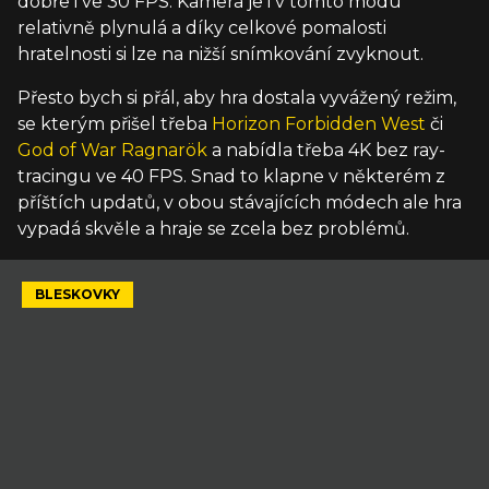
dobře i ve 30 FPS. Kamera je i v tomto módu
relativně plynulá a díky celkové pomalosti
hratelnosti si lze na nižší snímkování zvyknout.
Přesto bych si přál, aby hra dostala vyvážený režim,
se kterým přišel třeba
Horizon Forbidden West
či
God of War Ragnarök
a nabídla třeba 4K bez ray-
tracingu ve 40 FPS. Snad to klapne v některém z
příštích updatů, v obou stávajících módech ale hra
vypadá skvěle a hraje se zcela bez problémů.
BLESKOVKY