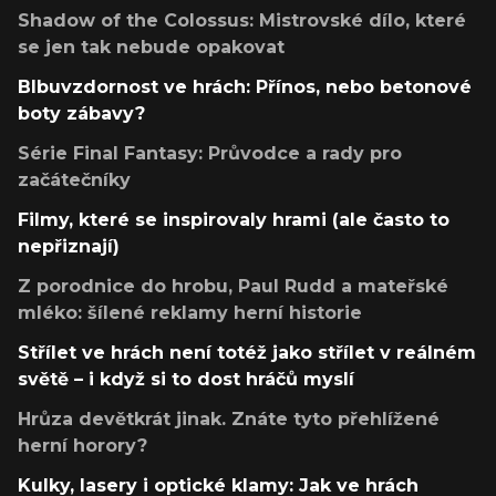
Shadow of the Colossus: Mistrovské dílo, které
se jen tak nebude opakovat
Blbuvzdornost ve hrách: Přínos, nebo betonové
boty zábavy?
Série Final Fantasy: Průvodce a rady pro
začátečníky
Filmy, které se inspirovaly hrami (ale často to
nepřiznají)
Z porodnice do hrobu, Paul Rudd a mateřské
mléko: šílené reklamy herní historie
Střílet ve hrách není totéž jako střílet v reálném
světě – i když si to dost hráčů myslí
Hrůza devětkrát jinak. Znáte tyto přehlížené
herní horory?
Kulky, lasery i optické klamy: Jak ve hrách