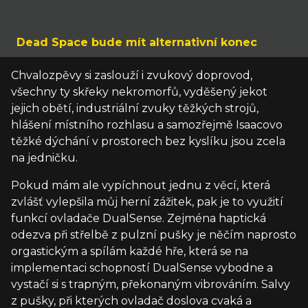
Dead Space bude mít alternativní konec
Chvalozpěvy si zaslouží i zvukový doprovod,
všechny ty skřeky nekromorfů, vyděšený jekot
jejich obětí, industriální zvuky těžkých strojů,
hlášení místního rozhlasu a samozřejmě Isaacovo
těžké dýchání v prostorech bez kyslíku jsou zcela
na jedničku.
Pokud mám ale vypíchnout jednu z věcí, která
zvlášť vylepšila můj herní zážitek, pak je to využití
funkcí ovladače DualSense. Zejména haptická
odezva při střelbě z pulzní pušky je něčím naprosto
orgastickým a spílám každé hře, která se na
implementaci schopností DualSense vybodne a
vystačí si s trapným, překonaným vibrováním. Salvy
z pušky, při kterých ovladač doslova cvaká a