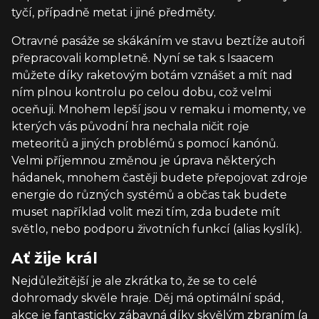
tyčí, případně metat i jiné předměty.
Otravné pasáže se skákáním ve stavu beztíže autoři
přepracovali kompletně. Nyní se tak s Isaacem
můžete díky raketovým botám vznášet a mít nad
ním plnou kontrolu po celou dobu, což velmi
oceňuji. Mnohem lepší jsou v remaku i momenty, ve
kterých vás původní hra nechala ničit roje
meteoritů a jiných problémů s pomocí kanónů.
Velmi příjemnou změnou je úprava některých
hádanek, mnohem častěji budete přepojovat zdroje
energie do různých systémů a občas tak budete
muset například volit mezi tím, zda budete mít
světlo, nebo podporu životních funkcí (alias kyslík).
Ať žije král
Nejdůležitější je ale zkrátka to, že se to celé
dohromady skvěle hraje. Děj má optimální spád,
akce je fantasticky zábavná díky skvělým zbraním (a