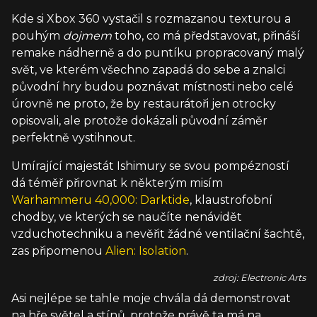
Kde si Xbox 360 vystačil s rozmazanou texturou a
pouhým
dojmem
toho, co má představovat, přináší
remake nádherně a do puntíku propracovaný malý
svět, ve kterém všechno zapadá do sebe a znalci
původní hry budou poznávat místnosti nebo celé
úrovně ne proto, že by restaurátoři jen otrocky
opisovali, ale protože dokázali původní záměr
perfektně vystihnout.
Umírající majestát Ishimury se svou pompézností
dá téměř přirovnat k některým misím
Warhammeru 40,000: Darktide
, klaustrofobní
chodby, ve kterých se naučíte nenávidět
vzduchotechniku a nevěřit žádné ventilační šachtě,
zas připomenou
Alien: Isolation
.
zdroj: Electronic Arts
Asi nejlépe se tahle moje chvála dá demonstrovat
na hře světel a stínů, protože právě ta má na