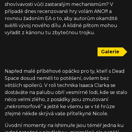
shovívavosti vůči zastaralým mechanismům? V
případě dnes recenzované hry volám ANO!!! a
rovnou žadoním EA o to, aby autorům okamžitě
svěřili vývoj nového dílu. A klidně přitom mohou
vyřadit z kánonu tu zbytečnou trojku.
Galerie
Napřed malé příběhové opáčko pro ty, kteří s Dead
Space dosud neměli to potěšení, ovšem bez
větších spoilerů. V roli technika Isaaca Clarka se
dostáváte na palubu obří vesmírné lodi, kde se stalo
něco velmi zlého, z posádky jsou zmutovaní
„nekromorfové“ a ještě ke všemu se v té hrůze
zřejmě někde skrývá vaše přítelkyně Nicole.
Úvodní momenty na Ishimuře jsou téměř jedna ku