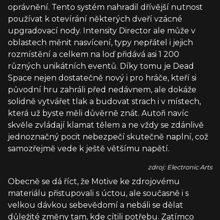
oprávnění. Tento systém nahradil dřívější nutnost
používat k otevírání některých dveří vzácné
upgradovací nody. Intensity Director ale může v
oblastech měnit nasvícení, typy nepřátel i jejich
rozmístění a celkem na loď přidává asi 1 200
různých unikátních eventů. Díky tomu je Dead
Space nejen dostatečně nový i pro hráče, kteří si
původní hru zahráli před nedávnem, ale dokáže
solidně vytvářet tlak a budovat strach i v místech,
která už byste měli důvěrně znát. Autoři navíc
skvěle zvládají klamat tělem a ne vždy se zdánlivě
jednoznačný pocit nebezpečí skutečně naplní, což
samozřejmě vede k ještě většímu napětí.
zdroj: Electronic Arts
Obecně se dá říct, že Motive ke zdrojovému
materiálu přistupovali s úctou, ale současně i s
velkou dávkou sebevědomí a nebáli se dělat
důležité změny tam, kde cítili potřebu. Zatímco