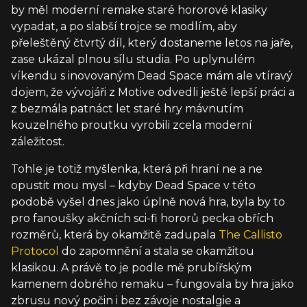
by měl moderní remake staré hororové klasiky
vypadat, a po slabší trojce se modlím, aby
přeleštěný čtvrtý díl, který dostaneme letos na jaře,
zase ukázal plnou sílu studia. Po uplynulém
víkendu s inovovaným Dead Space mám ale vtíravý
dojem, že vývojáři z Motive odvedli ještě lepší práci a
z bezmála patnáct let staré hry mávnutím
kouzelného proutku vyrobili zcela moderní
záležitost.
Tohle je totiž myšlenka, která při hraní ne a ne
opustit mou mysl – kdyby Dead Space v této
podobě vyšel dnes jako úplně nová hra, byla by to
pro fanoušky akčních sci-fi hororů pecka obřích
rozměrů, která by okamžitě zadupala
The Callisto
Protocol
do zapomnění a stala se okamžitou
klasikou. A právě to je podle mě prubířským
kamenem dobrého remaku – fungovala by hra jako
zbrusu nový počin i bez závoje nostalgie a