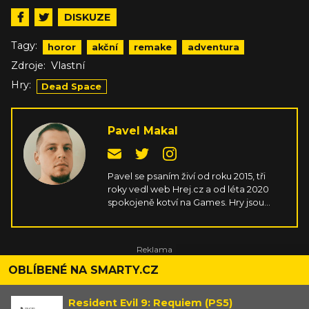
DISKUZE
Tagy:
horor
akční
remake
adventura
Zdroje:
Vlastní
Hry:
Dead Space
Pavel Makal
Pavel se psaním živí od roku 2015, tři
roky vedl web Hrej.cz a od léta 2020
spokojeně kotví na Games. Hry jsou
jeho životní láskou, které věnuje někdy
až nezdravé množství času. Kromě
sportů a strategií snese libovolný žánr,
největší radost mu ale dělají náročná
japonská akční RPG.
OBLÍBENÉ NA SMARTY.CZ
Resident Evil 9: Requiem (PS5)