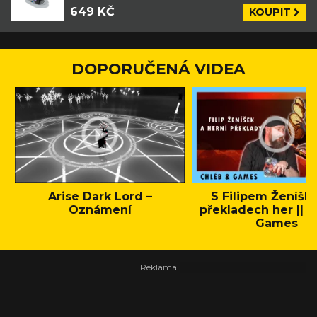
649 KČ
KOUPIT
DOPORUČENÁ VIDEA
Arise Dark Lord –
S Filipem Ženíšk
Oznámení
překladech her || C
Games