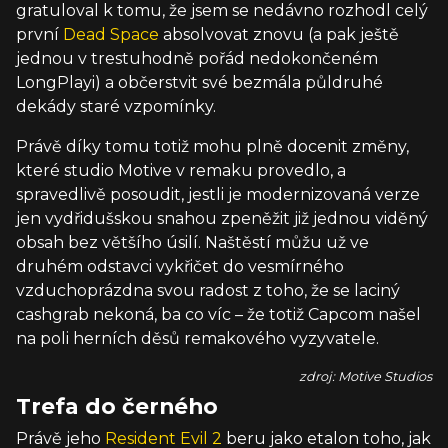
gratuloval k tomu, že jsem se nedávno rozhodl celý
první
Dead Space
absolvovat znovu (a pak ještě
jednou v trestuhodně pořád nedokončeném
LongPlayi) a občerstvit své bezmála půldruhé
dekády staré vzpomínky.
Právě díky tomu totiž mohu plně docenit změny,
které studio Motive v remaku provedlo, a
spravedlivě posoudit, jestli je modernizovaná verze
jen vydřidušskou snahou zpeněžit již jednou viděný
obsah bez většího úsilí. Naštěstí můžu už ve
druhém odstavci vykřičet do vesmírného
vzduchoprázdna svou radost z toho, že se laciný
cashgrab nekoná, ba co víc – že totiž Capcom našel
na poli herních děsů remakového vyzyvatele.
zdroj: Motive Studios
Trefa do černého
Právě jeho
Resident Evil 2
beru jako etalon toho, jak