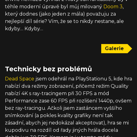
téhle moderní úpravě byl můj milovaný
Doom 3
,
který dodnes (jako jeden z mála) považuju za
nejlepší díl série? Vím, že se to nikdy nestane, ale
kdyby… Kdyby…
Galerie
Technicky bez problémů
Dead Space
jsem odehrál na PlayStationu 5, kde hra
nabízí dva režimy zobrazení, přičemž režim Quality
nabízí 4K s ray-tracingem při 30 FPS a mód
Performance zase 60 FPS při rozlišení 1440p, ovšem
bez ray-tracingu. Ačkoli jsem zastáncem vyššího
snímkování (a pokles kvality grafiky není tak
zásadní, abych jej nedokázal akceptovat), hra se mi
kupodivu na rozdíl od řady jiných hrála docela