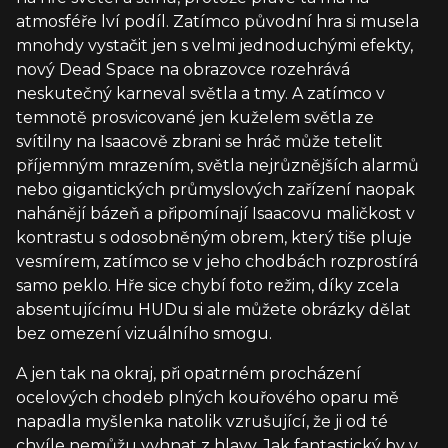
atmosféře lví podíl. Zatímco původní hra si musela
mnohdy vystačit jen s velmi jednoduchými efekty,
nový Dead Space na obrazovce rozehrává
neskutečný karneval světla a tmy. A zatímco v
temnotě prosvicované jen kuželem světla ze
svítilny na Isaacově zbrani se hráč může tetelit
příjemným mrazením, světla nejrůznějších alarmů
nebo gigantických průmyslových zařízení naopak
nahánějí bázeň a připomínají Isaacovu maličkost v
kontrastu s odosobněným obrem, který tiše pluje
vesmírem, zatímco se v jeho chodbách rozprostírá
samo peklo. Hře sice chybí foto režim, díky zcela
absentujícímu HUDu si ale můžete obrázky dělat
bez omezení vizuálního smogu.
A jen tak na okraj, při opatrném procházení
ocelových chodeb plných kouřového oparu mě
napadla myšlenka natolik vzrušující, že ji od té
chvíle nemůžu vyhnat z hlavy. Jak fantastický by v