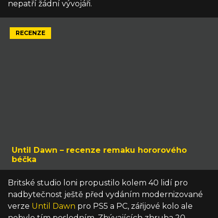
nepatří žádní vývojáři.
RECENZE
Until Dawn – recenze remaku hororového
béčka
Britské studio loni propustilo kolem 40 lidí pro
nadbytečnost ještě před vydáním modernizované
verze
Until Dawn
pro PS5 a PC, zářijové kolo ale
nebylo tím posledním. Zbývajících zhruba 20