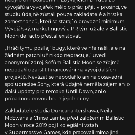
vývojářů a vývojářek mělo o práci přijít v prosinci, ve
studiu údajně zůstali pouze zakladatelé a hrstka
zaměstnanců, kteří se starají o provozní minimum.
Vývojářský, marketingový a PR tým už ale v Ballistic
Moon de facto přestal existovat.
„Hráči týmu posílají bugy, které ve hře našli, ale na
žádném patchi už nikdo nepracuje,“ uvedl
anonymní zdroj. Šéfům Ballistic Moon se zřejmě
nepodařilo zajistit financování na vývoj dalších
projektů. Navázat se nepodařilo ani na dosavadní
spolupráci se Sony, která údajně neměla zájem ani o
další updaty pro remake Until Dawn, ani o
případnou novou hru z jejich dílny.
Zakladatele studia Duncana Kershawa, Neila
McEwana a Chrise Lamba před založením Ballistic
Moon v roce 2019 pojil kolegiální vztah
v Supermassive Games, kde pracovali mimo jiné