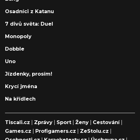
Osadníci z Katanu
7 divů světa: Duel
Monopoly
Dobble
Uno
Jízdenky, prosím!
Krycí jména
Na křídlech
Tiscali.cz
|
Zprávy
|
Sport
|
Ženy
|
Cestování
|
Games.cz
|
Profigamers.cz
|
ZeStolu.cz
|
Osobnosti.cz
|
Karaoketexty.cz
|
Úschovna.cz
|