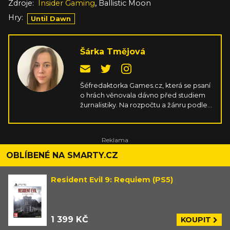
,
Zdroje:
Insider Gaming
Ballistic Moon
Hry:
Until Dawn
Šárka Tmějová
Šéfredaktorka Games.cz, která se psaní
o hrách věnovala dávno před studiem
žurnalistiky. Na rozpočtu a žánru podle
ní nezáleží, důležité je ve hrách
především srdíčko, ale skvělá hratelnost
a příběh taky neuškodí. Naučila se mířit
na gamepadu, jen aby si nemusela
pořád kupovat nové PC komponenty.
OBLÍBENÉ NA SMARTY.CZ
Resident Evil 9: Requiem (PS5)
1 399 KČ
KOUPIT