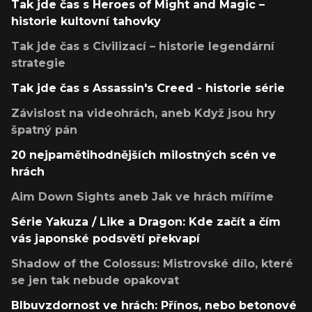
Tak jde čas s Heroes of Might and Magic –
historie kultovní tahovky
Tak jde čas s Civilizací – historie legendární
strategie
Tak jde čas s Assassin's Creed - historie série
Závislost na videohrách, aneb Když jsou hry
špatný pán
20 nejpamětihodnějších milostných scén ve
hrách
Aim Down Sights aneb Jak ve hrách míříme
Série Yakuza / Like a Dragon: Kde začít a čím
vás japonské podsvětí překvapí
Shadow of the Colossus: Mistrovské dílo, které
se jen tak nebude opakovat
Blbuvzdornost ve hrách: Přínos, nebo betonové