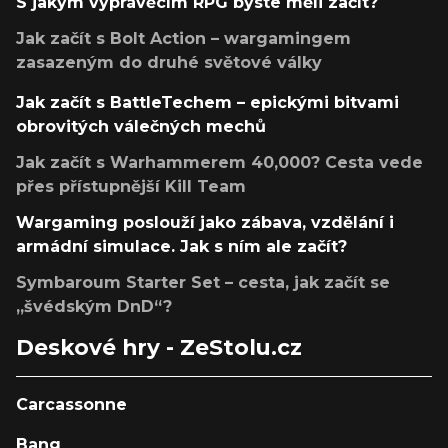
S jakým vyprávěcím RPG byste měli začít?
Jak začít s Bolt Action – wargamingem
zasazeným do druhé světové války
Jak začít s BattleTechem – epickými bitvami
obrovitých válečných mechů
Jak začít s Warhammerem 40,000? Cesta vede
přes přístupnější Kill Team
Wargaming poslouží jako zábava, vzdělání i
armádní simulace. Jak s ním ale začít?
Symbaroum Starter Set – cesta, jak začít se
„švédským DnD“?
Deskové hry - ZeStolu.cz
Carcassonne
Bang