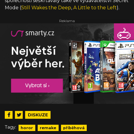
společnosti seškrtávaly také ve vydavatelství Secret
Mode (
Still Wakes the Deep
,
A Little to the Left
).
DISKUZE
Tagy:
horor
remake
příběhová