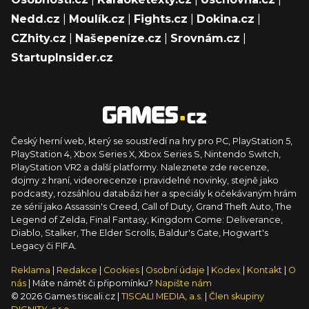
Nedd.cz
|
Moulík.cz
|
Fights.cz
|
Dokina.cz
|
CZhity.cz
|
Našepeníze.cz
|
Srovnám.cz
|
StartupInsider.cz
Český herní web, který se soustředí na hry pro PC, PlayStation 5,
PlayStation 4, Xbox Series X, Xbox Series S, Nintendo Switch,
PlayStation VR2 a další platformy. Naleznete zde recenze,
dojmy z hraní, videorecenze i pravidelné novinky, stejně jako
podcasty, rozsáhlou databázi her a speciály k očekávaným hrám
ze sérií jako Assassin's Creed, Call of Duty, Grand Theft Auto, The
Legend of Zelda, Final Fantasy, Kingdom Come: Deliverance,
Diablo, Stalker, The Elder Scrolls, Baldur's Gate, Hogwart's
Legacy či FIFA.
Reklama
|
Redakce
|
Cookies
|
Osobní údaje
|
Kodex
|
Kontakt
|
O
nás
| Máte námět či připomínku?
Napište nám
© 2026 Games.tiscali.cz |
TISCALI MEDIA, a.s.
|
Člen skupiny