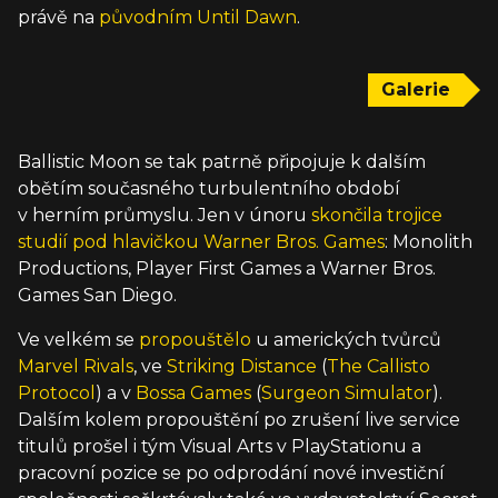
právě na
původním Until Dawn
.
Galerie
Ballistic Moon se tak patrně připojuje k dalším
obětím současného turbulentního období
v herním průmyslu. Jen v únoru
skončila trojice
studií pod hlavičkou Warner Bros. Games
: Monolith
Productions, Player First Games a Warner Bros.
Games San Diego.
Ve velkém se
propouštělo
u amerických tvůrců
Marvel Rivals
, ve
Striking Distance
(
The Callisto
Protocol
) a v
Bossa Games
(
Surgeon Simulator
).
Dalším kolem propouštění po zrušení live service
titulů prošel i tým Visual Arts v PlayStationu a
pracovní pozice se po odprodání nové investiční