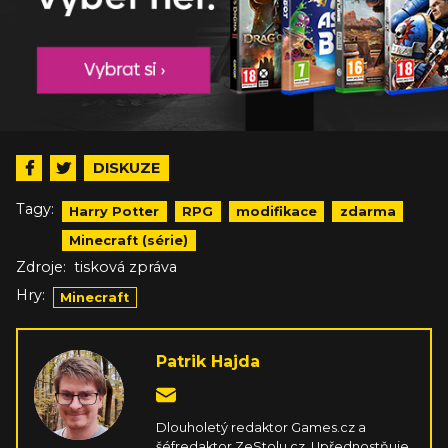
DISKUZE
Tagy:
Harry Potter
RPG
modifikace
zdarma
Minecraft (série)
Zdroje:
tisková zpráva
Hry:
Minecraft
Patrik Hajda
Dlouholetý redaktor Games.cz a
šéfredaktor ZeStolu.cz. Upřednostňuje