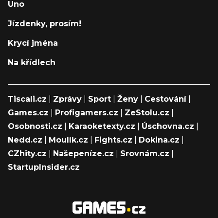
Uno
Jízdenky, prosím!
Krycí jména
Na křídlech
Tiscali.cz
|
Zprávy
|
Sport
|
Ženy
|
Cestování
|
Games.cz
|
Profigamers.cz
|
ZeStolu.cz
|
Osobnosti.cz
|
Karaoketexty.cz
|
Úschovna.cz
|
Nedd.cz
|
Moulík.cz
|
Fights.cz
|
Dokina.cz
|
CZhity.cz
|
Našepeníze.cz
|
Srovnám.cz
|
StartupInsider.cz