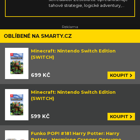
tahové strategie, logické adventury,
survivaly, simulátory, závody a cokoliv,
co vyplodí kreativní indie scéna. Hraje
na PC, PSku, Switchi, mobilu a Steam
Decku. V rámci stolních her miluje
příběhové koopy s kampaněmi a velmi
OBLÍBENÉ NA SMARTY.CZ
hutné strategie zavařující mozek.
Minecraft: Nintendo Switch Edition
(SWITCH)
699 KČ
KOUPIT
Minecraft: Nintendo Switch Edition
(SWITCH)
599 KČ
KOUPIT
Funko POP! #181 Harry Potter: Harry
Potter - Hermione Granger Oppugno