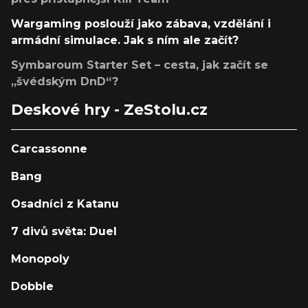
Wargaming poslouží jako zábava, vzdělání i
armádní simulace. Jak s ním ale začít?
Symbaroum Starter Set – cesta, jak začít se
„švédským DnD“?
Deskové hry - ZeStolu.cz
Carcassonne
Bang
Osadníci z Katanu
7 divů světa: Duel
Monopoly
Dobble