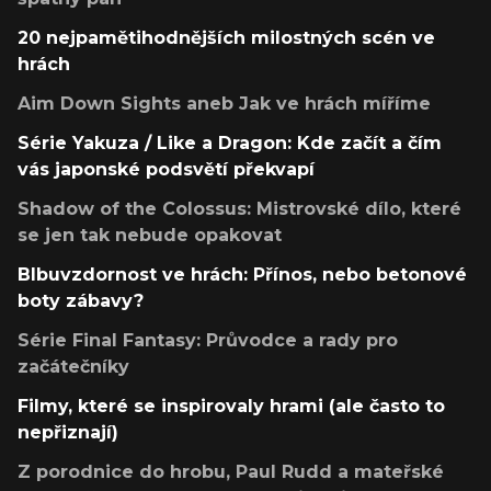
20 nejpamětihodnějších milostných scén ve
hrách
Aim Down Sights aneb Jak ve hrách míříme
Série Yakuza / Like a Dragon: Kde začít a čím
vás japonské podsvětí překvapí
Shadow of the Colossus: Mistrovské dílo, které
se jen tak nebude opakovat
Blbuvzdornost ve hrách: Přínos, nebo betonové
boty zábavy?
Série Final Fantasy: Průvodce a rady pro
začátečníky
Filmy, které se inspirovaly hrami (ale často to
nepřiznají)
Z porodnice do hrobu, Paul Rudd a mateřské