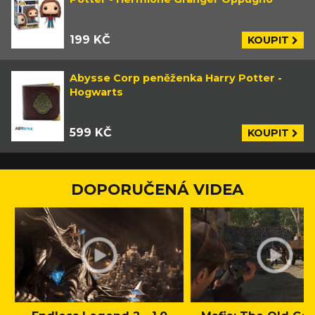
199 KČ
KOUPIT
Abysse Corp peněženka Harry Potter -
Hogwarts
599 KČ
KOUPIT
DOPORUČENÁ VIDEA