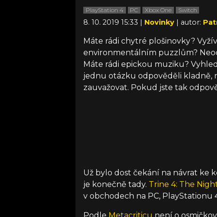
PlayStation 4
PC
Xbox One
Switch
8. 10. 2019 15:33 |
Novinky
| autor:
Pat
Máte rádi chytré plošinovky? Vyží
environmentálním puzzlům? Neod
Máte rádi epickou muziku? Vyhled
jednu otázku odpověděli kladně, 
zauvažovat. Pokud jste tak odpověd
Už bylo dost čekání na návrat ke 
je konečně tady.
Trine 4: The Nig
v obchodech na PC, PlayStationu 4
Podle
Metacriticu
není o osmičkovo