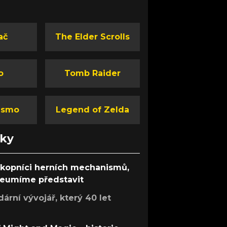
ač
The Elder Scrolls
o
Tomb Raider
ismo
Legend of Zelda
nky
ůkopníci herních mechanismů,
 neumíme představit
rní vývojář, který 40 let