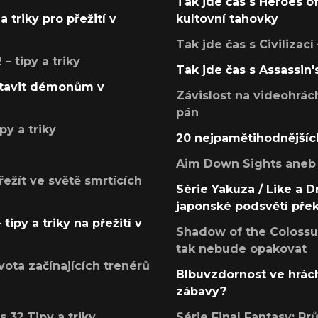
Tak jde čas s Heroes o
a triky pro přežití v
kultovní tahovky
Tak jde čas s Civilizací
 tipy a triky
Tak jde čas s Assassin'
postavit démonům v
Závislost na videohrác
pán
py a triky
20 nejpamětihodnějšíc
Aim Down Sights aneb 
přežít ve světě smrtících
Série Yakuza / Like a D
japonské podsvětí pře
tipy a triky na přežití v
Shadow of the Colossus
tak nebude opakovat
ota začínajících trenérů
Blbuvzdornost ve hrách
zábavy?
 3? Tipy a triky
Série Final Fantasy: P