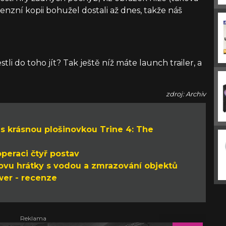
enzní kopii bohužel dostali až dnes, takže náš
i do toho jít? Tak ještě níž máte launch trailer, a
zdroj: Archiv
s krásnou plošinovkou Trine 4: The
operaci čtyř postav
lovu hrátky s vodou a zmrazování objektů
ower - recenze