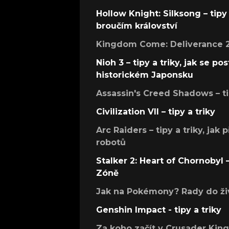
Hollow Knight: Silksong – tipy 
broučím království
Kingdom Come: Deliverance 2 –
Nioh 3 – tipy a triky, jak se 
historickém Japonsku
Assassin's Creed Shadows – ti
Civilization VII – tipy a triky
Arc Raiders – tipy a triky, jak 
robotů
Stalker 2: Heart of Chornobyl – 
Zóně
Jak na Pokémony? Rady do živ
Genshin Impact - tipy a triky
Za koho začít v Crusader Kings