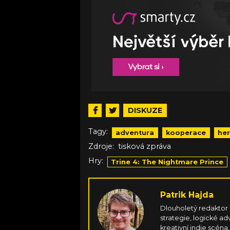
DISKUZE
Tagy:
adventura
kooperace
her
Zdroje:
tisková zpráva
Hry:
Trine 4: The Nightmare Prince
Patrik Hajda
Dlouholetý redaktor
strategie, logické adv
kreativní indie scéna