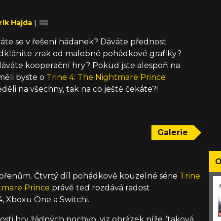
rik Hajda
|
váte se v řešení hádanek? Dáváte přednost
kláníte zrak od malebné pohádkové grafiky?
áváte kooperační hry? Pokud jste alespoň na
měli byste o
Trine 4: The Nightmare Prince
ěli na všechny, tak na co ještě čekáte?!
Galerie
O
kořenům. Čtvrtý díl pohádkově kouzelné série
Trine
htmare Prince
právě teď rozdává radost
, Xboxu One a Switchi.
sti hry žádných pochyb, viz obrázek níže (taková