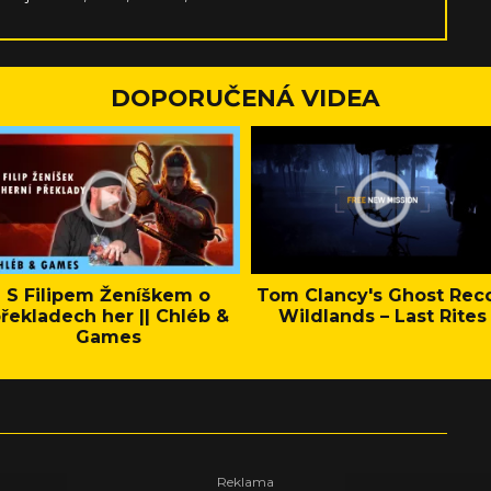
příběhové koopy s kampaněmi a velmi hutné strategie
DOPORUČENÁ VIDEA
S Filipem Ženíškem o
Tom Clancy's Ghost Rec
řekladech her || Chléb &
Wildlands – Last Rites
Games