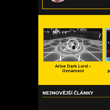
stolních her miluje 
zavařující mozek.
Arise Dark Lord –
Oznámení
p
NEJNOVĚJŠÍ ČLÁNKY