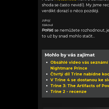
shoda se často nevidí). My jsme rec
verdikt dorazí o něco později.
zdroj:
tisková
zpráva
Pořád se nemůžete rozhodnout, jestl
to už by snad mohlo stačit...
Mohlo by vás zajímat
Obsáhlé video vás seznámí 
Nightmare Prince
Čtvrtý díl Trine nabídne ko
V Trine 4 se dostanou ke s
Trine 3: The Artifacts of P
Trine 2 - recenze