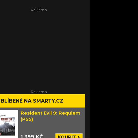
BLÍBENÉ NA SMARTY.CZ
Resident Evil 9: Requiem
(PS5)
1 399 KČ
KOUPIT