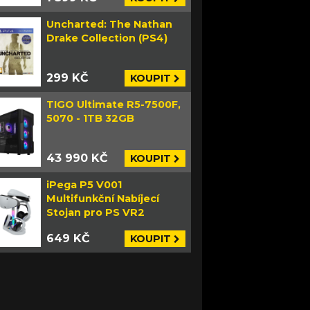
Uncharted: The Nathan
Drake Collection (PS4)
299 KČ
KOUPIT
TIGO Ultimate R5-7500F,
5070 - 1TB 32GB
43 990 KČ
KOUPIT
iPega P5 V001
Multifunkční Nabíjecí
Stojan pro PS VR2
649 KČ
KOUPIT