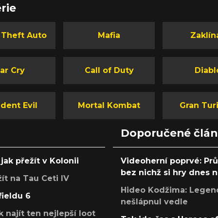
rie
 Theft Auto
Mafia
Zaklín
ar Cry
Call of Duty
Diabl
dent Evil
Mortal Kombat
Gran Tur
Doporučené člá
jak přežít v Kolonii
Videoherní poprvé: Pr
bez nichž si hry dnes
žít na Tau Ceti IV
Hideo Kodžima: Legendá
fieldu 6
nešlápnul vedle
k najít ten nejlepší loot