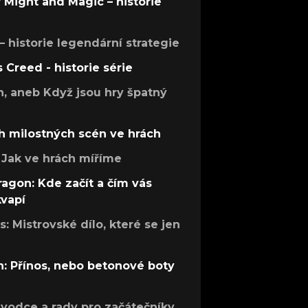
f Might and Magic – historie
 – historie legendární strategie
s Creed - historie série
h, aneb Když jsou hry špatný
h milostných scén ve hrách
Jak ve hrách míříme
ragon: Kde začít a čím vás
kvapí
: Mistrovské dílo, které se jen
: Přínos, nebo betonové boty
růvodce a rady pro začátečníky