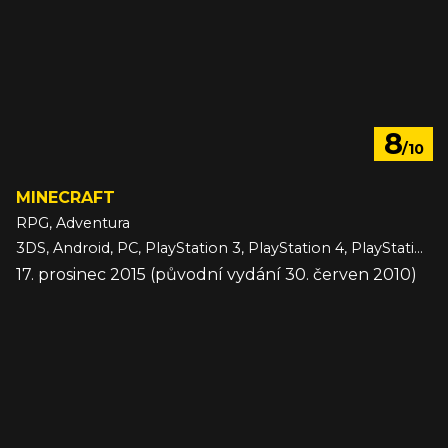
8
/10
MINECRAFT
RPG, Adventura
3DS, Android, PC, PlayStation 3, PlayStation 4, PlayStation 5, Switch, Switch 2, VITA, Wii U, Xbox 360, Xbox One, Xbox Series, iOS
17. prosinec 2015 (původní vydání 30. červen 2010)