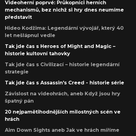
Videoherní poprvé: Průkopníci herních
mechanismů, bez nichž si hry dnes neumíme
představit
Hideo Kodžima: Legendární vývojář, který 40
let nešlápnul vedle
Tak jde čas s Heroes of Might and Magic –
historie kultovní tahovky
Tak jde čas s Civilizací – historie legendární
strategie
Tak jde čas s Assassin's Creed - historie série
Závislost na videohrách, aneb Když jsou hry
špatný pán
20 nejpamětihodnějších milostných scén ve
hrách
Aim Down Sights aneb Jak ve hrách míříme