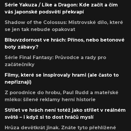
Série Yakuza / Like a Dragon: Kde začít a čím
vás japonské podsvětí překvapí
Shadow of the Colossus: Mistrovské dílo, které
se jen tak nebude opakovat
Blbuvzdornost ve hrách: Přínos, nebo betonové
boty zábavy?
Série Final Fantasy: Průvodce a rady pro
začátečníky
Filmy, které se inspirovaly hrami (ale často to
nepřiznají)
Z porodnice do hrobu, Paul Rudd a mateřské
mléko: šílené reklamy herní historie
Střílet ve hrách není totéž jako střílet v reálném
světě – i když si to dost hráčů myslí
Hrůza devětkrát jinak. Znáte tyto přehlížené