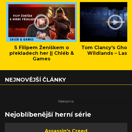
S Filipem Ženíškem o
Tom Clancy's Ghos
překladech her || Chléb &
Wildlands – Last 
Games
NEJNOVĚJŠÍ ČLÁNKY
Nejoblíbenější herní série
Assassin's Creed