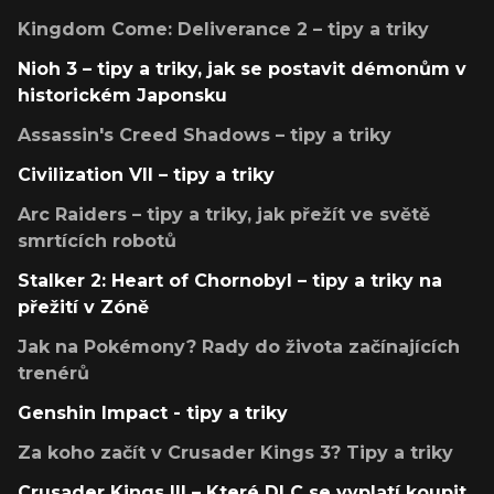
Kingdom Come: Deliverance 2 – tipy a triky
Nioh 3 – tipy a triky, jak se postavit démonům v
historickém Japonsku
Assassin's Creed Shadows – tipy a triky
Civilization VII – tipy a triky
Arc Raiders – tipy a triky, jak přežít ve světě
smrtících robotů
Stalker 2: Heart of Chornobyl – tipy a triky na
přežití v Zóně
Jak na Pokémony? Rady do života začínajících
trenérů
Genshin Impact - tipy a triky
Za koho začít v Crusader Kings 3? Tipy a triky
Crusader Kings III – Které DLC se vyplatí koupit,