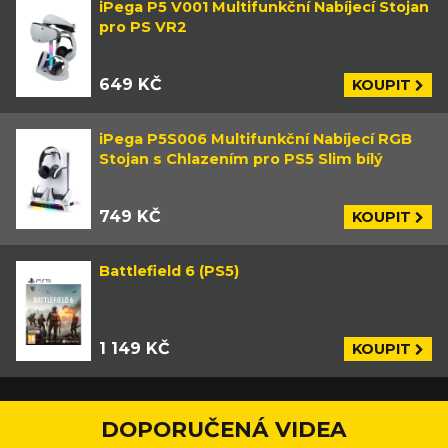
iPega P5 V001 Multifunkční Nabíjecí Stojan
pro PS VR2
649 KČ
KOUPIT
iPega P5S006 Multifunkční Nabíjecí RGB
Stojan s Chlazením pro PS5 Slim bílý
749 KČ
KOUPIT
Battlefield 6 (PS5)
1 149 KČ
KOUPIT
DOPORUČENÁ VIDEA