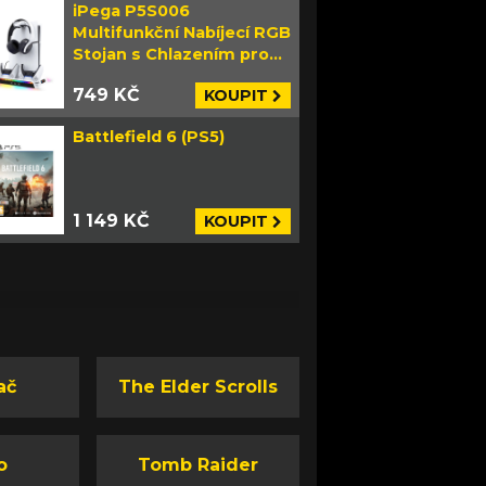
iPega P5S006
Multifunkční Nabíjecí RGB
Stojan s Chlazením pro
PS5 Slim bílý
749 KČ
KOUPIT
Battlefield 6 (PS5)
1 149 KČ
KOUPIT
ač
The Elder Scrolls
o
Tomb Raider