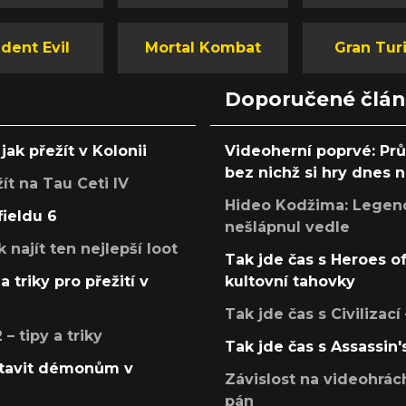
dent Evil
Mortal Kombat
Gran Tur
Doporučené člá
jak přežít v Kolonii
Videoherní poprvé: Pr
bez nichž si hry dnes
žít na Tau Ceti IV
Hideo Kodžima: Legendá
fieldu 6
nešlápnul vedle
k najít ten nejlepší loot
Tak jde čas s Heroes o
a triky pro přežití v
kultovní tahovky
Tak jde čas s Civilizací
 tipy a triky
Tak jde čas s Assassin'
postavit démonům v
Závislost na videohrác
pán