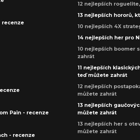
ze
12 nejlepších roguelite
13 nejlepších hororů, k
- recenze
10 nejlepších 4X strate
14 nejlepších her pro 
10 nejlepších boomer s
zahrát
11 nejlepších klasickýc
teď můžete zahrát
12 nejlepších postapoka
recenze
můžete zahrát
13 nejlepších gaučových
tom Pain - recenze
můžete zahrát
13 nejlepších her s ot
můžete zahrát
ach - recenze