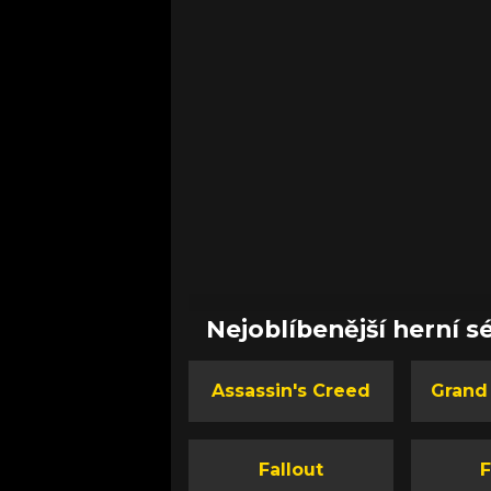
Nejoblíbenější herní sé
Assassin's Creed
Grand
Fallout
F