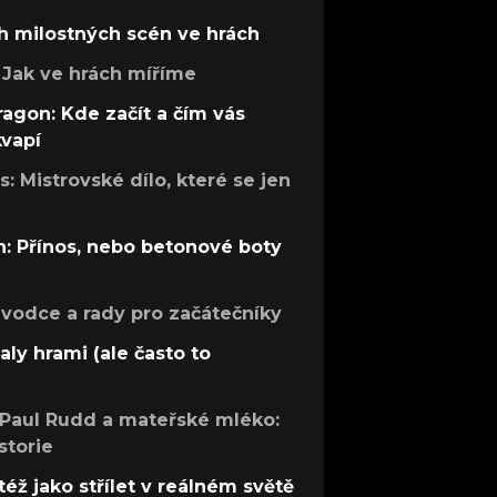
h milostných scén ve hrách
Jak ve hrách míříme
ragon: Kde začít a čím vás
kvapí
: Mistrovské dílo, které se jen
: Přínos, nebo betonové boty
růvodce a rady pro začátečníky
aly hrami (ale často to
 Paul Rudd a mateřské mléko:
storie
též jako střílet v reálném světě