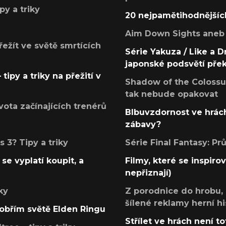
py a triky
20 nejpamětihodnějšíc
Aim Down Sights aneb 
přežít ve světě smrtících
Série Yakuza / Like a D
japonské podsvětí pře
tipy a triky na přežití v
Shadow of the Colossus
tak nebude opakovat
ota začínajících trenérů
Blbuvzdornost ve hrách
zábavy?
 3? Tipy a triky
Série Final Fantasy: P
se vyplatí koupit, a
Filmy, které se inspirov
nepřiznají)
ky
Z porodnice do hrobu,
šílené reklamy herní hi
v obřím světě Elden Ringu
Střílet ve hrách není to