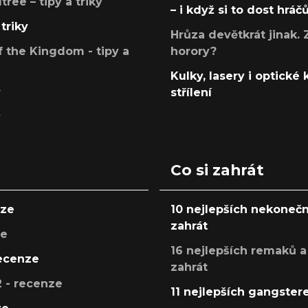
ree – tipy a triky
– i když si to dost hráč
triky
Hrůza devětkrát jinak. 
 the Kingdom - tipy a
horory?
Kulky, lasery i optické
y
střílení
y
Co si zahrát
nze
10 nejlepších nekonečn
zahrát
ze
16 nejlepších remaků a
recenze
zahrát
 - recenze
11 nejlepších gangstere