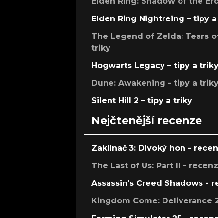
Elden Ring: Shadow of the Erdt
Elden Ring Nightreing – tipy a 
The Legend of Zelda: Tears of
triky
Hogwarts Legacy – tipy a trik
Dune: Awakening - tipy a trik
Silent Hill 2 – tipy a triky
Nejčtenější recenze
Zaklínač 3: Divoký hon - rece
The Last of Us: Part II - recen
Assassin's Creed Shadows - 
Kingdom Come: Deliverance 2