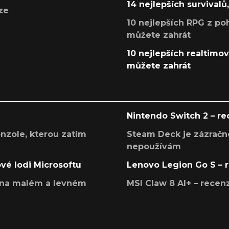
14 nejlepších survivalů
ze
10 nejlepších RPG z poh
můžete zahrát
10 nejlepších realtimový
můžete zahrát
Nintendo Switch 2 – r
onzole, kterou zatím
Steam Deck je zázračné
nepoužívám
ové lodi Microsoftu
Lenovo Legion Go S – 
í na malém a levném
MSI Claw 8 AI+ – rece