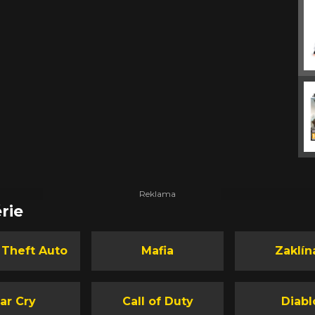
rie
 Theft Auto
Mafia
Zaklín
ar Cry
Call of Duty
Diabl