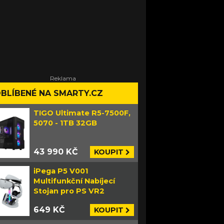
BLÍBENÉ NA SMARTY.CZ
TIGO Ultimate R5-7500F,
5070 - 1TB 32GB
43 990 KČ
KOUPIT
iPega P5 V001
Multifunkční Nabíjecí
Stojan pro PS VR2
649 KČ
KOUPIT