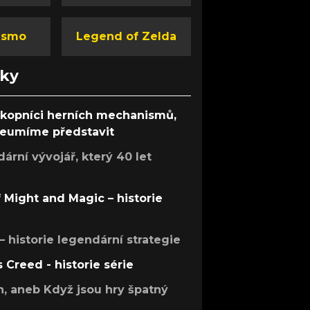
ismo
Legend of Zelda
nky
ůkopníci herních mechanismů,
 neumíme představit
rní vývojář, který 40 let
f Might and Magic – historie
 – historie legendární strategie
s Creed - historie série
h, aneb Když jsou hry špatný