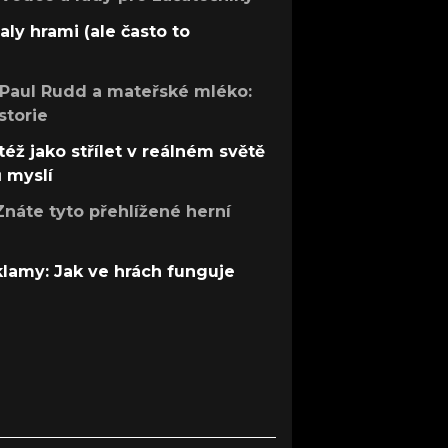
aly hrami (ale často to
 Paul Rudd a mateřské mléko:
storie
též jako střílet v reálném světě
ů myslí
Znáte tyto přehlížené herní
 klamy: Jak ve hrách funguje