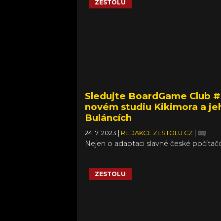
ZESTOLU
Sledujte BoardGame Club #
novém studiu Kikimora a je
Buláncích
24. 7. 2023
|
REDAKCE ZESTOLU.CZ
|
Nejen o adaptaci slavné české počítač
ZESTOLU