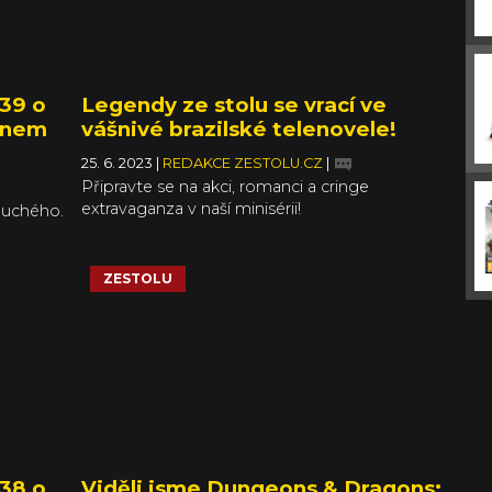
39 o
Legendy ze stolu se vrací ve
pánem
vášnivé brazilské telenovele!
25. 6. 2023
|
REDAKCE ZESTOLU.CZ
|
Připravte se na akci, romanci a cringe
extravaganza v naší minisérii!
Suchého.
šené
ZESTOLU
38 o
Viděli jsme Dungeons & Dragons: