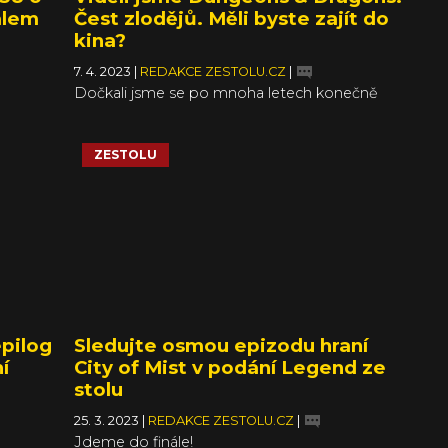
alem
Čest zlodějů. Měli byste zajít do
kina?
7. 4. 2023
|
REDAKCE ZESTOLU.CZ
|
Dočkali jsme se po mnoha letech konečně
slušné adaptace nejslavnějšího RPG?
ZESTOLU
epilog
Sledujte osmou epizodu hraní
í
City of Mist v podání Legend ze
stolu
25. 3. 2023
|
REDAKCE ZESTOLU.CZ
|
Jdeme do finále!