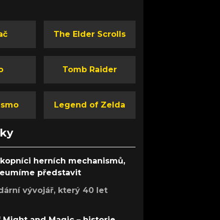
ač
The Elder Scrolls
o
Tomb Raider
ismo
Legend of Zelda
nky
ůkopníci herních mechanismů,
 neumíme představit
rní vývojář, který 40 let
f Might and Magic – historie