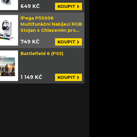
649 KČ
KOUPIT
iPega P5S006
Multifunkční Nabíjecí RGB
Stojan s Chlazením pro
PS5 Slim bílý
749 KČ
KOUPIT
Battlefield 6 (PS5)
1 149 KČ
KOUPIT