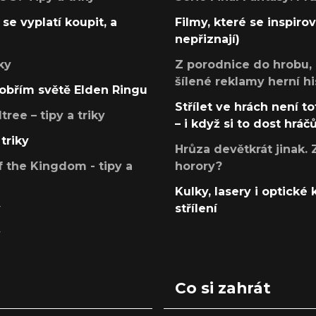
se vyplatí koupit, a
Filmy, které se inspirov
nepřiznají)
ky
Z porodnice do hrobu,
šílené reklamy herní hi
v obřím světě Elden Ringu
Střílet ve hrách není to
ree – tipy a triky
– i když si to dost hráč
triky
Hrůza devětkrát jinak. 
 the Kingdom - tipy a
horory?
Kulky, lasery i optické
y
střílení
y
Co si zahrát