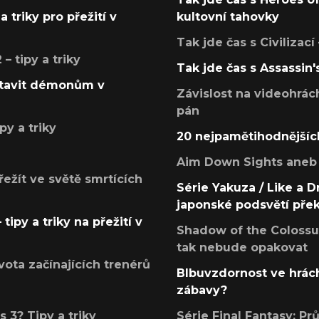
a triky pro přežití v
kultovní tahovky
Tak jde čas s Civilizací
 tipy a triky
Tak jde čas s Assassin'
postavit démonům v
Závislost na videohrác
pán
py a triky
20 nejpamětihodnějšíc
Aim Down Sights aneb 
přežít ve světě smrtících
Série Yakuza / Like a D
japonské podsvětí pře
tipy a triky na přežití v
Shadow of the Colossus
tak nebude opakovat
ota začínajících trenérů
Blbuvzdornost ve hrách
zábavy?
 3? Tipy a triky
Série Final Fantasy: P