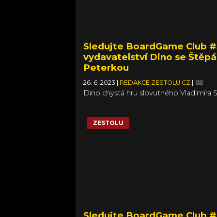
Sledujte BoardGame Club #
vydavatelství Dino se Ště
Peterkou
26. 6. 2023
|
REDAKCE ZESTOLU.CZ
|
Dino chystá hru slovutného Vladimíra 
Začne snad víc fušovat do her pro zku
hráče?
ZESTOLU
Sledujte BoardGame Club #