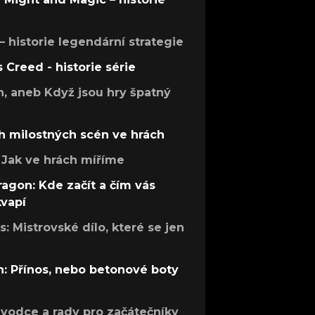
 – historie legendární strategie
s Creed - historie série
h, aneb Když jsou hry špatný
h milostných scén ve hrách
Jak ve hrách míříme
ragon: Kde začít a čím vás
kvapí
: Mistrovské dílo, které se jen
: Přínos, nebo betonové boty
růvodce a rady pro začátečníky