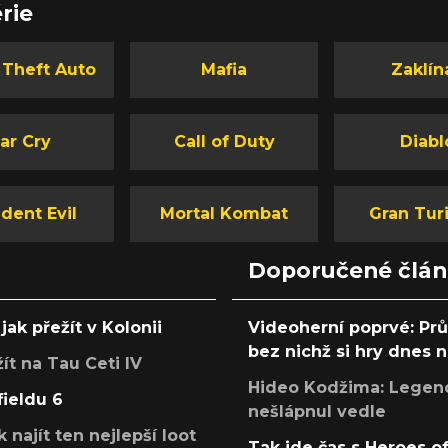
rie
 Theft Auto
Mafia
Zaklín
ar Cry
Call of Duty
Diabl
dent Evil
Mortal Kombat
Gran Tur
Doporučené člá
jak přežít v Kolonii
Videoherní poprvé: Pr
bez nichž si hry dnes
žít na Tau Ceti IV
Hideo Kodžima: Legendá
fieldu 6
nešlápnul vedle
k najít ten nejlepší loot
Tak jde čas s Heroes o