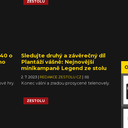
ZESTOLU
40 o
Sledujte druhý a závěrečný díl
ho
Plantáží vášně: Nejnovější
O
minikampaně Legend ze stolu
2. 7. 2023
|
REDAKCE ZESTOLU.CZ
|
ové hry.
Konec vášní a zradou prosycené telenovely.
ZESTOLU