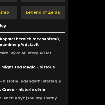
ismo
Legend of Zelda
nky
ůkopníci herních mechanismů,
 neumíme představit
rní vývojář, který 40 let
f Might and Magic – historie
 – historie legendární strategie
s Creed - historie série
h, aneb Když jsou hry špatný