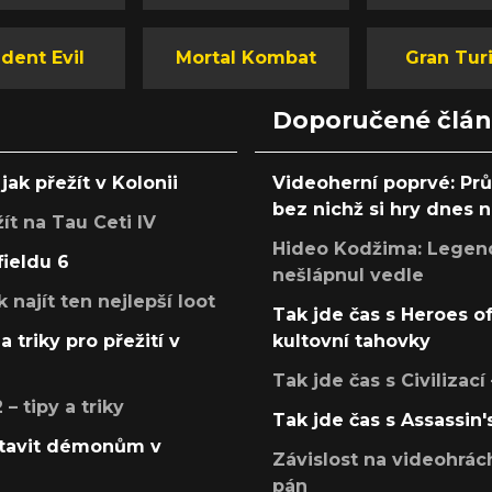
dent Evil
Mortal Kombat
Gran Tur
Doporučené člá
jak přežít v Kolonii
Videoherní poprvé: Pr
bez nichž si hry dnes
žít na Tau Ceti IV
Hideo Kodžima: Legendá
fieldu 6
nešlápnul vedle
k najít ten nejlepší loot
Tak jde čas s Heroes o
a triky pro přežití v
kultovní tahovky
Tak jde čas s Civilizací
 tipy a triky
Tak jde čas s Assassin'
postavit démonům v
Závislost na videohrác
pán