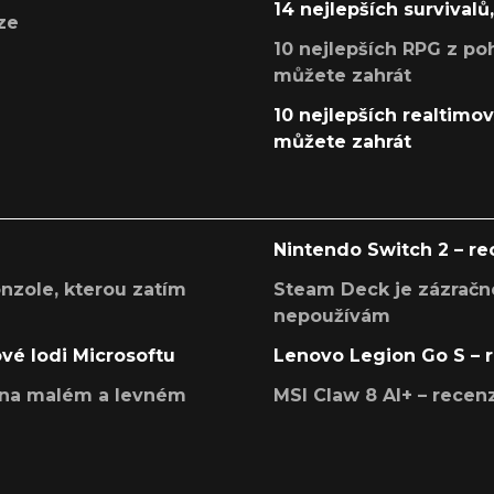
14 nejlepších survivalů
ze
10 nejlepších RPG z poh
můžete zahrát
10 nejlepších realtimový
můžete zahrát
Nintendo Switch 2 – r
onzole, kterou zatím
Steam Deck je zázračné
nepoužívám
ové lodi Microsoftu
Lenovo Legion Go S – 
í na malém a levném
MSI Claw 8 AI+ – rece