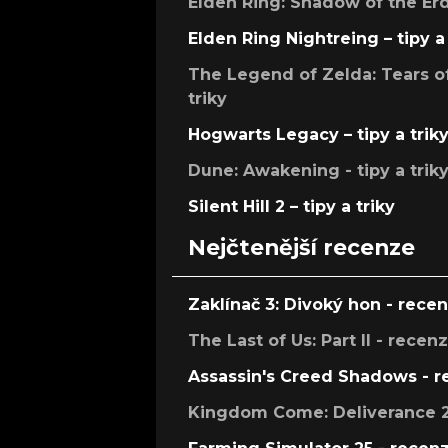
Elden Ring: Shadow of the Erdt
Elden Ring Nightreing – tipy a 
The Legend of Zelda: Tears of
triky
Hogwarts Legacy – tipy a trik
Dune: Awakening - tipy a trik
Silent Hill 2 – tipy a triky
Nejčtenější recenze
Zaklínač 3: Divoký hon - rece
The Last of Us: Part II - recen
Assassin's Creed Shadows - 
Kingdom Come: Deliverance 2