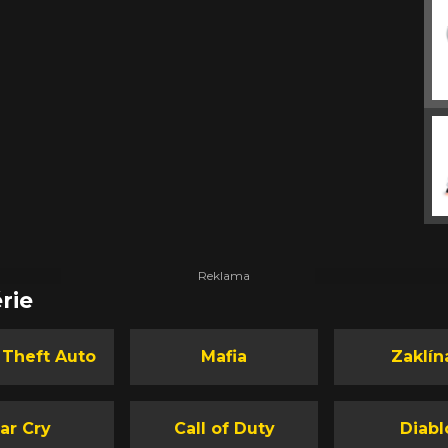
rie
 Theft Auto
Mafia
Zaklín
ar Cry
Call of Duty
Diabl