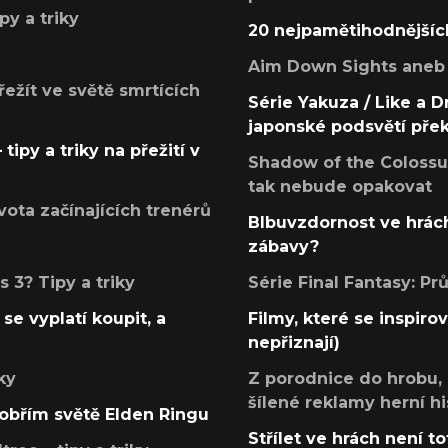
py a triky
20 nejpamětihodnějšíc
Aim Down Sights aneb 
přežít ve světě smrtících
Série Yakuza / Like a D
japonské podsvětí pře
tipy a triky na přežití v
Shadow of the Colossus
tak nebude opakovat
ota začínajících trenérů
Blbuvzdornost ve hrách
zábavy?
 3? Tipy a triky
Série Final Fantasy: P
se vyplatí koupit, a
Filmy, které se inspirov
nepřiznají)
ky
Z porodnice do hrobu,
šílené reklamy herní hi
v obřím světě Elden Ringu
Střílet ve hrách není to