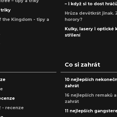
ree – tipy a triky
– i když si to dost hráč
triky
Hrůza devětkrát jinak. 
 the Kingdom - tipy a
horory?
Kulky, lasery i optické
y
střílení
y
Co si zahrát
nze
10 nejlepších nekonečn
zahrát
ze
16 nejlepších remaků a
recenze
zahrát
 - recenze
11 nejlepších gangstere