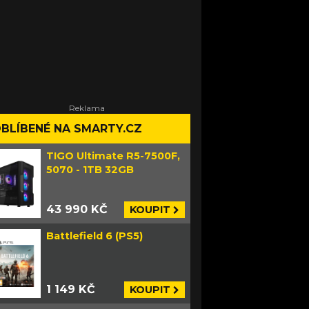
BLÍBENÉ NA SMARTY.CZ
TIGO Ultimate R5-7500F,
5070 - 1TB 32GB
43 990 KČ
KOUPIT
Battlefield 6 (PS5)
1 149 KČ
KOUPIT