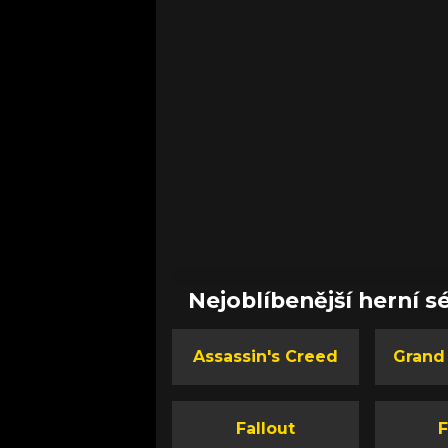
Nejoblíbenější herní sé
Assassin's Creed
Grand
Fallout
F