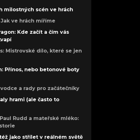
h milostných scén ve hrách
Jak ve hrách míříme
ragon: Kde začít a čím vás
kvapí
: Mistrovské dílo, které se jen
: Přínos, nebo betonové boty
růvodce a rady pro začátečníky
aly hrami (ale často to
 Paul Rudd a mateřské mléko:
storie
též jako střílet v reálném světě