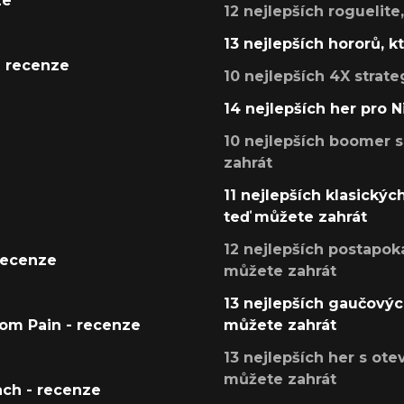
ze
12 nejlepších roguelite
13 nejlepších hororů, k
- recenze
10 nejlepších 4X strate
14 nejlepších her pro 
10 nejlepších boomer s
zahrát
11 nejlepších klasickýc
teď můžete zahrát
12 nejlepších postapoka
recenze
můžete zahrát
13 nejlepších gaučových
tom Pain - recenze
můžete zahrát
13 nejlepších her s ot
můžete zahrát
ach - recenze