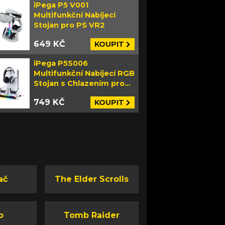
iPega P5 V001
Multifunkční Nabíjecí
Stojan pro PS VR2
649 KČ
KOUPIT
iPega P5S006
Multifunkční Nabíjecí RGB
Stojan s Chlazením pro
PS5 Slim bílý
749 KČ
KOUPIT
ač
The Elder Scrolls
o
Tomb Raider