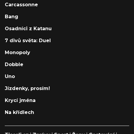
Carcassonne
Bang
Osadníci z Katanu
7 divů světa: Duel
Monopoly
Dobble
Uno
Jízdenky, prosím!
Krycí jména
Na křídlech