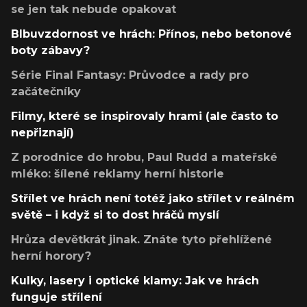
se jen tak nebude opakovat
Blbuvzdornost ve hrách: Přínos, nebo betonové
boty zábavy?
Série Final Fantasy: Průvodce a rady pro
začátečníky
Filmy, které se inspirovaly hrami (ale často to
nepřiznají)
Z porodnice do hrobu, Paul Rudd a mateřské
mléko: šílené reklamy herní historie
Střílet ve hrách není totéž jako střílet v reálném
světě – i když si to dost hráčů myslí
Hrůza devětkrát jinak. Znáte tyto přehlížené
herní horory?
Kulky, lasery i optické klamy: Jak ve hrách
funguje střílení