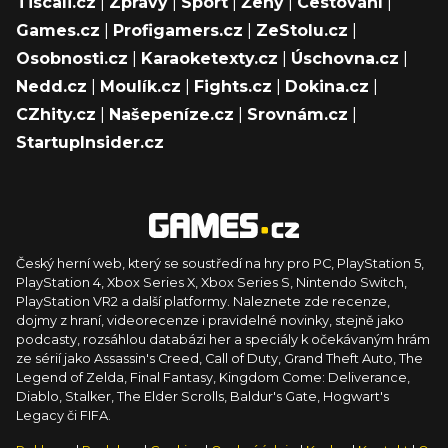
Tiscali.cz
|
Zprávy
|
Sport
|
Ženy
|
Cestování
|
Games.cz
|
Profigamers.cz
|
ZeStolu.cz
|
Osobnosti.cz
|
Karaoketexty.cz
|
Úschovna.cz
|
Nedd.cz
|
Moulík.cz
|
Fights.cz
|
Dokina.cz
|
CZhity.cz
|
Našepeníze.cz
|
Srovnám.cz
|
StartupInsider.cz
Český herní web, který se soustředí na hry pro PC, PlayStation 5,
PlayStation 4, Xbox Series X, Xbox Series S, Nintendo Switch,
PlayStation VR2 a další platformy. Naleznete zde recenze,
dojmy z hraní, videorecenze i pravidelné novinky, stejně jako
podcasty, rozsáhlou databázi her a speciály k očekávaným hrám
ze sérií jako Assassin's Creed, Call of Duty, Grand Theft Auto, The
Legend of Zelda, Final Fantasy, Kingdom Come: Deliverance,
Diablo, Stalker, The Elder Scrolls, Baldur's Gate, Hogwart's
Legacy či FIFA.