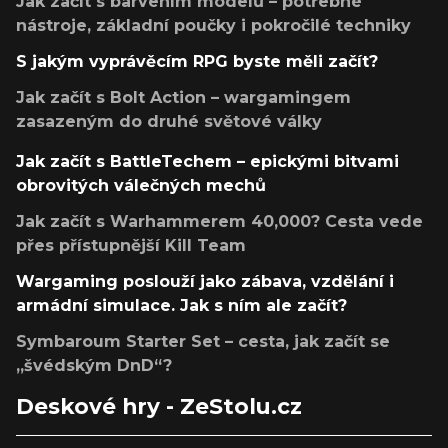
Jak začít s barvením modelů – potřebné
nástroje, základní poučky i pokročilé techniky
S jakým vyprávěcím RPG byste měli začít?
Jak začít s Bolt Action – wargamingem
zasazeným do druhé světové války
Jak začít s BattleTechem – epickými bitvami
obrovitých válečných mechů
Jak začít s Warhammerem 40,000? Cesta vede
přes přístupnější Kill Team
Wargaming poslouží jako zábava, vzdělání i
armádní simulace. Jak s ním ale začít?
Symbaroum Starter Set – cesta, jak začít se
„švédským DnD“?
Deskové hry - ZeStolu.cz