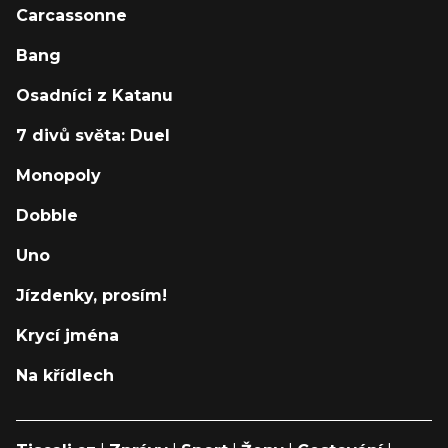
Carcassonne
Bang
Osadníci z Katanu
7 divů světa: Duel
Monopoly
Dobble
Uno
Jízdenky, prosím!
Krycí jména
Na křídlech