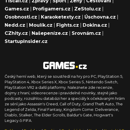
Tiscali.cz
|
Zprávy
|
Sport
|
Ženy
|
Cestování
|
Games.cz
|
Profigamers.cz
|
ZeStolu.cz
|
Osobnosti.cz
|
Karaoketexty.cz
|
Úschovna.cz
|
Nedd.cz
|
Moulík.cz
|
Fights.cz
|
Dokina.cz
|
CZhity.cz
|
Našepeníze.cz
|
Srovnám.cz
|
StartupInsider.cz
Český herní web, který se soustředí na hry pro PC, PlayStation 5,
PlayStation 4, Xbox Series X, Xbox Series S, Nintendo Switch,
PlayStation VR2 a další platformy. Naleznete zde recenze,
dojmy z hraní, videorecenze i pravidelné novinky, stejně jako
podcasty, rozsáhlou databázi her a speciály k očekávaným hrám
ze sérií jako Assassin's Creed, Call of Duty, Grand Theft Auto, The
Legend of Zelda, Final Fantasy, Kingdom Come: Deliverance,
Diablo, Stalker, The Elder Scrolls, Baldur's Gate, Hogwart's
Legacy či FIFA.