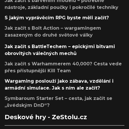
Jak začít s barvením modelů – potřebné
nástroje, základní poučky i pokročilé techniky
S jakým vyprávěcím RPG byste měli začít?
Jak začít s Bolt Action – wargamingem
zasazeným do druhé světové války
Jak začít s BattleTechem – epickými bitvami
obrovitých válečných mechů
Jak začít s Warhammerem 40,000? Cesta vede
přes přístupnější Kill Team
Wargaming poslouží jako zábava, vzdělání i
armádní simulace. Jak s ním ale začít?
Symbaroum Starter Set – cesta, jak začít se
„švédským DnD“?
Deskové hry - ZeStolu.cz