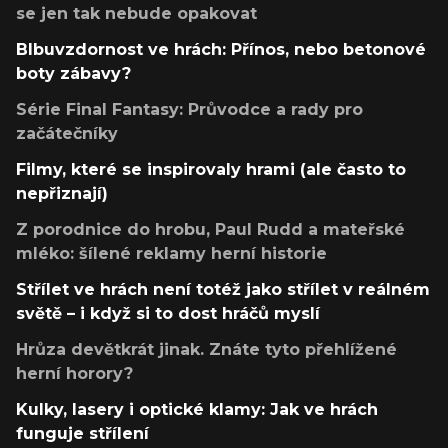
se jen tak nebude opakovat
Blbuvzdornost ve hrách: Přínos, nebo betonové
boty zábavy?
Série Final Fantasy: Průvodce a rady pro
začátečníky
Filmy, které se inspirovaly hrami (ale často to
nepřiznají)
Z porodnice do hrobu, Paul Rudd a mateřské
mléko: šílené reklamy herní historie
Střílet ve hrách není totéž jako střílet v reálném
světě – i když si to dost hráčů myslí
Hrůza devětkrát jinak. Znáte tyto přehlížené
herní horory?
Kulky, lasery i optické klamy: Jak ve hrách
funguje střílení