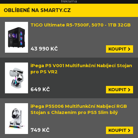
OBLÍBENÉ NA SMARTY.CZ
TIGO Ultimate R5-7500F, 5070 - 1TB 32GB
43 990 KČ
KOUPIT
iPega P5 V001 Multifunkční Nabíjecí Stojan
pro PS VR2
649 KČ
KOUPIT
iPega P5S006 Multifunkční Nabíjecí RGB
Stojan s Chlazením pro PS5 Slim bílý
749 KČ
KOUPIT