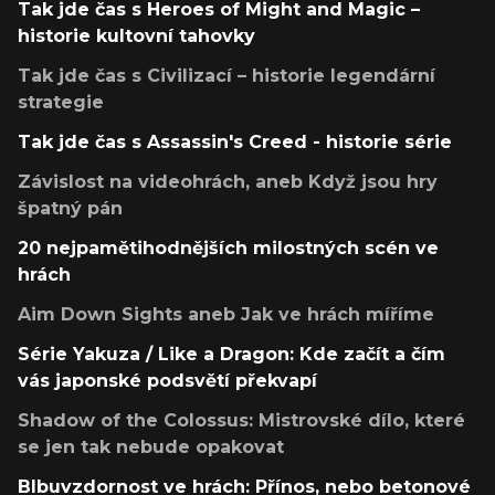
Tak jde čas s Heroes of Might and Magic –
historie kultovní tahovky
Tak jde čas s Civilizací – historie legendární
strategie
Tak jde čas s Assassin's Creed - historie série
Závislost na videohrách, aneb Když jsou hry
špatný pán
20 nejpamětihodnějších milostných scén ve
hrách
Aim Down Sights aneb Jak ve hrách míříme
Série Yakuza / Like a Dragon: Kde začít a čím
vás japonské podsvětí překvapí
Shadow of the Colossus: Mistrovské dílo, které
se jen tak nebude opakovat
Blbuvzdornost ve hrách: Přínos, nebo betonové