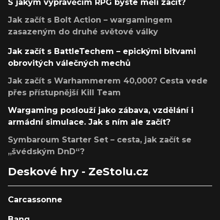
S jakým vyprávěcím RPG byste měli začít?
Jak začít s Bolt Action – wargamingem
zasazeným do druhé světové války
Jak začít s BattleTechem – epickými bitvami
obrovitých válečných mechů
Jak začít s Warhammerem 40,000? Cesta vede
přes přístupnější Kill Team
Wargaming poslouží jako zábava, vzdělání i
armádní simulace. Jak s ním ale začít?
Symbaroum Starter Set – cesta, jak začít se
„švédským DnD“?
Deskové hry - ZeStolu.cz
Carcassonne
Bang