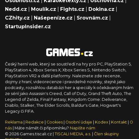
Osobnosti.cz
|
Karaoketexty.cz
|
Úschovna.cz
|
Nedd.cz
|
Moulík.cz
|
Fights.cz
|
Dokina.cz
|
CZhity.cz
|
Našepeníze.cz
|
Srovnám.cz
|
StartupInsider.cz
Český herní web, který se soustředí na hry pro PC, PlayStation 5,
PlayStation 4, Xbox Series X, Xbox Series S, Nintendo Switch,
PlayStation VR2 a další platformy. Naleznete zde recenze,
dojmy z hraní, videorecenze i pravidelné novinky, stejně jako
podcasty, rozsáhlou databázi her a speciály k očekávaným hrám
ze sérií jako Assassin's Creed, Call of Duty, Grand Theft Auto, The
Legend of Zelda, Final Fantasy, Kingdom Come: Deliverance,
Diablo, Stalker, The Elder Scrolls, Baldur's Gate, Hogwart's
Legacy či FIFA.
Reklama
|
Redakce
|
Cookies
|
Osobní údaje
|
Kodex
|
Kontakt
|
O
nás
| Máte námět či připomínku?
Napište nám
© 2026 Games.tiscali.cz |
TISCALI MEDIA, a.s.
|
Člen skupiny