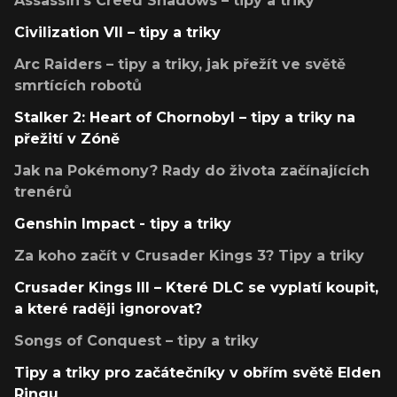
Assassin's Creed Shadows – tipy a triky
Civilization VII – tipy a triky
Arc Raiders – tipy a triky, jak přežít ve světě
smrtících robotů
Stalker 2: Heart of Chornobyl – tipy a triky na
přežití v Zóně
Jak na Pokémony? Rady do života začínajících
trenérů
Genshin Impact - tipy a triky
Za koho začít v Crusader Kings 3? Tipy a triky
Crusader Kings III – Které DLC se vyplatí koupit,
a které raději ignorovat?
Songs of Conquest – tipy a triky
Tipy a triky pro začátečníky v obřím světě Elden
Ringu