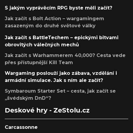
S jakým vyprávěcím RPG byste měli začít?
Jak začít s Bolt Action – wargamingem
zasazeným do druhé světové války
Jak začít s BattleTechem – epickými bitvami
obrovitých válečných mechů
Jak začít s Warhammerem 40,000? Cesta vede
přes přístupnější Kill Team
Wargaming poslouží jako zábava, vzdělání i
armádní simulace. Jak s ním ale začít?
Symbaroum Starter Set – cesta, jak začít se
„švédským DnD“?
Deskové hry - ZeStolu.cz
Carcassonne