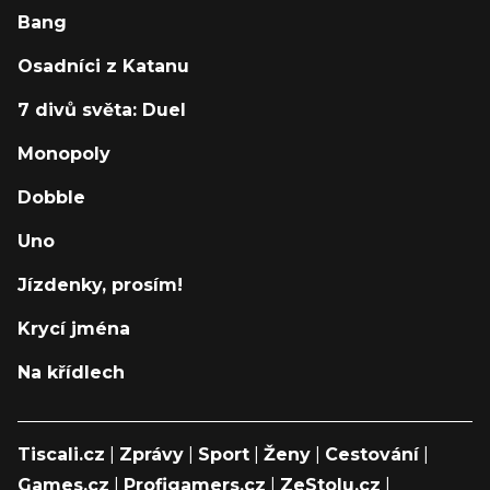
Bang
Osadníci z Katanu
7 divů světa: Duel
Monopoly
Dobble
Uno
Jízdenky, prosím!
Krycí jména
Na křídlech
Tiscali.cz
|
Zprávy
|
Sport
|
Ženy
|
Cestování
|
Games.cz
|
Profigamers.cz
|
ZeStolu.cz
|