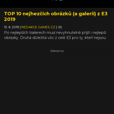
TOP 10 nejhezčích obrázků (a galerií) z E3
2019
15. 6. 2019
|
REDAKCE GAMES.CZ
|
Po nejlepších trailerech musí nevyhnutelně přijít i nejlepší
obrázky. Druhá důležitá věc z celé E3 pro ty, kteří nejsou
přímo na výstavišti a nemají možnost si alespoň některé
tituly vyzkoušet na vlastní kůži. Letos se toho urodilo
obzvláště hodně, proto jsme pro vás vybrali ty nejhezčí a
nejstylovější obrázky z celé E3.