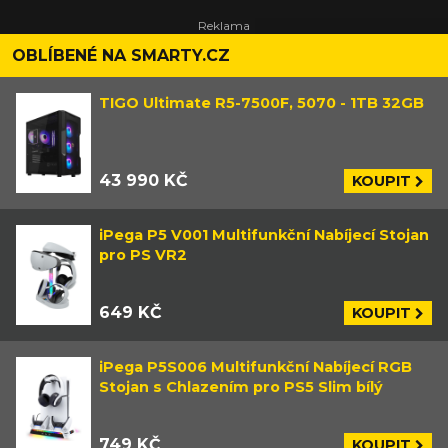
OBLÍBENÉ NA SMARTY.CZ
TIGO Ultimate R5-7500F, 5070 - 1TB 32GB
43 990 KČ
KOUPIT
iPega P5 V001 Multifunkční Nabíjecí Stojan
pro PS VR2
649 KČ
KOUPIT
iPega P5S006 Multifunkční Nabíjecí RGB
Stojan s Chlazením pro PS5 Slim bílý
749 KČ
KOUPIT