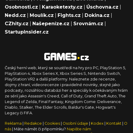
Osobnosti.cz
|
Karaoketexty.cz
|
Úschovna.cz
|
Nedd.cz
|
Moulík.cz
|
Fights.cz
|
Dokina.cz
|
CZhity.cz
|
Našepeníze.cz
|
Srovnám.cz
|
StartupInsider.cz
Český herní web, který se soustředí na hry pro PC, PlayStation 5,
PlayStation 4, Xbox Series X, Xbox Series S, Nintendo Switch,
PlayStation VR2 a další platformy. Naleznete zde recenze,
dojmy z hraní, videorecenze i pravidelné novinky, stejně jako
podcasty, rozsáhlou databázi her a speciály k očekávaným hrám
ze sérií jako Assassin's Creed, Call of Duty, Grand Theft Auto, The
Legend of Zelda, Final Fantasy, Kingdom Come: Deliverance,
Diablo, Stalker, The Elder Scrolls, Baldur's Gate, Hogwart's
Legacy či FIFA.
Reklama
|
Redakce
|
Cookies
|
Osobní údaje
|
Kodex
|
Kontakt
|
O
nás
| Máte námět či připomínku?
Napište nám