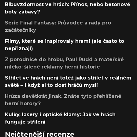
Blbuvzdornost ve hrách: Přínos, nebo betonové
boty zábavy?
Série Final Fantasy: Průvodce a rady pro
začátečníky
Filmy, které se inspirovaly hrami (ale často to
nepřiznají)
Z porodnice do hrobu, Paul Rudd a mateřské
mléko: šílené reklamy herní historie
Střílet ve hrách není totéž jako střílet v reálném
světě – i když si to dost hráčů myslí
Hrůza devětkrát jinak. Znáte tyto přehlížené
herní horory?
Kulky, lasery i optické klamy: Jak ve hrách
funguje střílení
Nejčtenější recenze