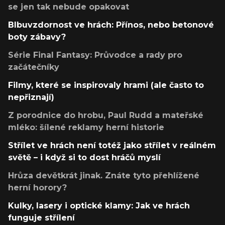
se jen tak nebude opakovat
Blbuvzdornost ve hrách: Přínos, nebo betonové
boty zábavy?
Série Final Fantasy: Průvodce a rady pro
začátečníky
Filmy, které se inspirovaly hrami (ale často to
nepřiznají)
Z porodnice do hrobu, Paul Rudd a mateřské
mléko: šílené reklamy herní historie
Střílet ve hrách není totéž jako střílet v reálném
světě – i když si to dost hráčů myslí
Hrůza devětkrát jinak. Znáte tyto přehlížené
herní horory?
Kulky, lasery i optické klamy: Jak ve hrách
funguje střílení