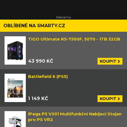
OBLÍBENÉ NA SMARTY.CZ
TIGO Ultimate R5-7500F, 5070 - 1TB 32GB
43 990 KČ
KOUPIT
Battlefield 6 (PS5)
1 149 KČ
KOUPIT
iPega P5 V001 Multifunkční Nabíjecí Stojan
pro PS VR2