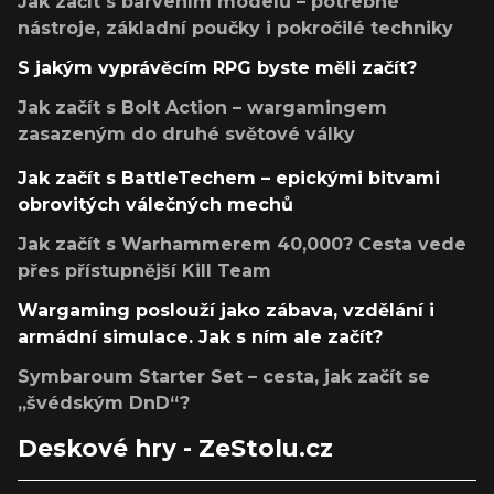
Jak začít s barvením modelů – potřebné
nástroje, základní poučky i pokročilé techniky
S jakým vyprávěcím RPG byste měli začít?
Jak začít s Bolt Action – wargamingem
zasazeným do druhé světové války
Jak začít s BattleTechem – epickými bitvami
obrovitých válečných mechů
Jak začít s Warhammerem 40,000? Cesta vede
přes přístupnější Kill Team
Wargaming poslouží jako zábava, vzdělání i
armádní simulace. Jak s ním ale začít?
Symbaroum Starter Set – cesta, jak začít se
„švédským DnD“?
Deskové hry - ZeStolu.cz