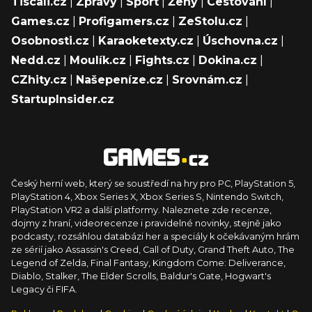
Tiscali.cz
|
Zprávy
|
Sport
|
Ženy
|
Cestování
|
Games.cz
|
Profigamers.cz
|
ZeStolu.cz
|
Osobnosti.cz
|
Karaoketexty.cz
|
Úschovna.cz
|
Nedd.cz
|
Moulík.cz
|
Fights.cz
|
Dokina.cz
|
CZhity.cz
|
Našepeníze.cz
|
Srovnám.cz
|
StartupInsider.cz
Český herní web, který se soustředí na hry pro PC, PlayStation 5,
PlayStation 4, Xbox Series X, Xbox Series S, Nintendo Switch,
PlayStation VR2 a další platformy. Naleznete zde recenze,
dojmy z hraní, videorecenze i pravidelné novinky, stejně jako
podcasty, rozsáhlou databázi her a speciály k očekávaným hrám
ze sérií jako Assassin's Creed, Call of Duty, Grand Theft Auto, The
Legend of Zelda, Final Fantasy, Kingdom Come: Deliverance,
Diablo, Stalker, The Elder Scrolls, Baldur's Gate, Hogwart's
Legacy či FIFA.