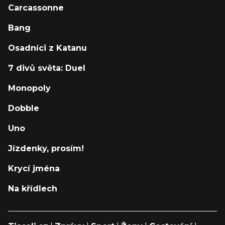
Carcassonne
Bang
Osadníci z Katanu
7 divů světa: Duel
Monopoly
Dobble
Uno
Jízdenky, prosím!
Krycí jména
Na křídlech