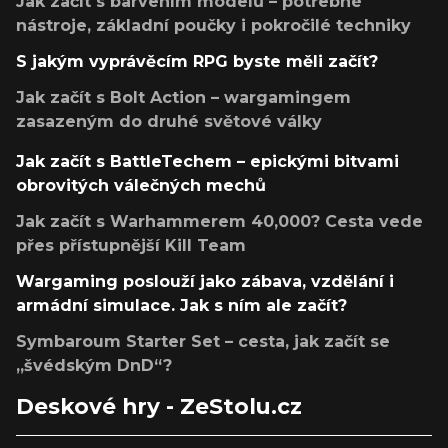
Jak začít s barvením modelů – potřebné
nástroje, základní poučky i pokročilé techniky
S jakým vyprávěcím RPG byste měli začít?
Jak začít s Bolt Action – wargamingem
zasazeným do druhé světové války
Jak začít s BattleTechem – epickými bitvami
obrovitých válečných mechů
Jak začít s Warhammerem 40,000? Cesta vede
přes přístupnější Kill Team
Wargaming poslouží jako zábava, vzdělání i
armádní simulace. Jak s ním ale začít?
Symbaroum Starter Set – cesta, jak začít se
„švédským DnD“?
Deskové hry - ZeStolu.cz