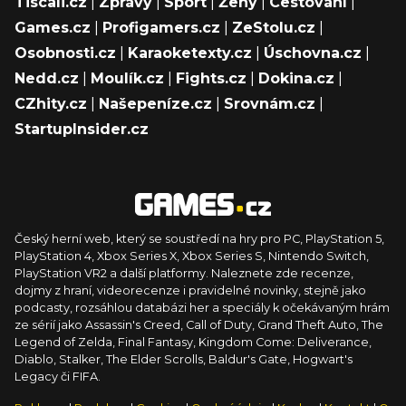
Tiscali.cz
|
Zprávy
|
Sport
|
Ženy
|
Cestování
|
Games.cz
|
Profigamers.cz
|
ZeStolu.cz
|
Osobnosti.cz
|
Karaoketexty.cz
|
Úschovna.cz
|
Nedd.cz
|
Moulík.cz
|
Fights.cz
|
Dokina.cz
|
CZhity.cz
|
Našepeníze.cz
|
Srovnám.cz
|
StartupInsider.cz
Český herní web, který se soustředí na hry pro PC, PlayStation 5,
PlayStation 4, Xbox Series X, Xbox Series S, Nintendo Switch,
PlayStation VR2 a další platformy. Naleznete zde recenze,
dojmy z hraní, videorecenze i pravidelné novinky, stejně jako
podcasty, rozsáhlou databázi her a speciály k očekávaným hrám
ze sérií jako Assassin's Creed, Call of Duty, Grand Theft Auto, The
Legend of Zelda, Final Fantasy, Kingdom Come: Deliverance,
Diablo, Stalker, The Elder Scrolls, Baldur's Gate, Hogwart's
Legacy či FIFA.