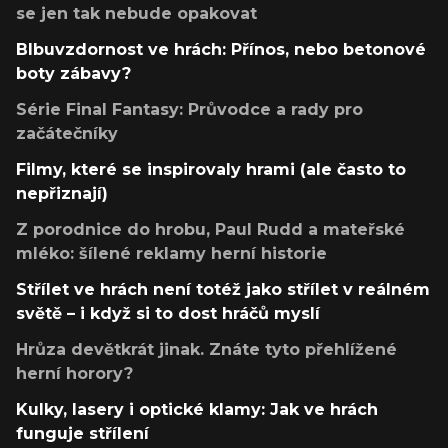
se jen tak nebude opakovat
Blbuvzdornost ve hrách: Přínos, nebo betonové
boty zábavy?
Série Final Fantasy: Průvodce a rady pro
začátečníky
Filmy, které se inspirovaly hrami (ale často to
nepřiznají)
Z porodnice do hrobu, Paul Rudd a mateřské
mléko: šílené reklamy herní historie
Střílet ve hrách není totéž jako střílet v reálném
světě – i když si to dost hráčů myslí
Hrůza devětkrát jinak. Znáte tyto přehlížené
herní horory?
Kulky, lasery i optické klamy: Jak ve hrách
funguje střílení