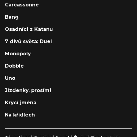
Carcassonne
Bang
Osadníci z Katanu
7 divů světa: Duel
Monopoly
Dobble
Uno
Jízdenky, prosím!
Krycí jména
Na křídlech